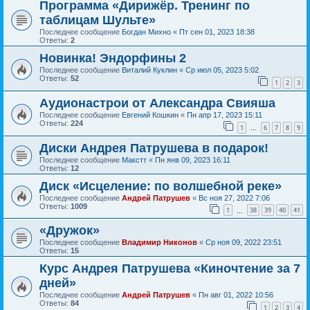
Программа «Дирижёр. Тренинг по
таблицам Шульте»
Последнее сообщение
Богдан Михно
«
Пт сен 01, 2023 18:38
Ответы:
2
Новинка! Эндорфины 2
Последнее сообщение
Виталий Куклин
«
Ср июл 05, 2023 5:02
Ответы:
52
1
2
3
Аудионастрои от Александра Свияша
Последнее сообщение
Евгений Кошкин
«
Пн апр 17, 2023 15:11
Ответы:
224
1
6
7
8
9
…
Диски Андрея Патрушева в подарок!
Последнее сообщение
Макстт
«
Пн янв 09, 2023 16:11
Ответы:
12
Диск «Исцеление: по волшебной реке»
Последнее сообщение
Андрей Патрушев
«
Вс ноя 27, 2022 7:06
Ответы:
1009
1
38
39
40
41
…
«Дружок»
Последнее сообщение
Владимир Никонов
«
Ср ноя 09, 2022 23:51
Ответы:
15
Курс Андрея Патрушева «Киночтение за 7
дней»
Последнее сообщение
Андрей Патрушев
«
Пн авг 01, 2022 10:56
Ответы:
84
1
2
3
4