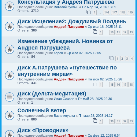
Консультация у Андрея Патрушева
Последнее сообщение
Виталий Куклин
«
Сб мар 14, 2026 13:09
Ответы:
3710
1
146
147
148
149
…
Диск Исцеление2: Дождливый Полдень
Последнее сообщение
Андрей Патрушев
«
Ср июл 16, 2025 16:11
Ответы:
300
1
10
11
12
13
…
Изменение убеждений. Новинка от
Андрея Патрушева
Последнее сообщение
Карен
«
Ср июл 02, 2025 12:05
Ответы:
84
1
2
3
4
Диск А.Патрушева «Путешествие по
внутренним мирам»
Последнее сообщение
Андрей Патрушев
«
Пн июн 02, 2025 15:26
Ответы:
431
1
15
16
17
18
…
Диск (Дельта-медитация)
Последнее сообщение
Иван Славов
«
Пт май 23, 2025 22:36
Ответы:
1
Солнечный ветер
Последнее сообщение
Василисушка
«
Пт мар 28, 2025 14:17
Ответы:
800
1
30
31
32
33
…
Диск «Проводник»
Последнее сообщение
Андрей Патрушев
«
Ср фев 12, 2025 6:54