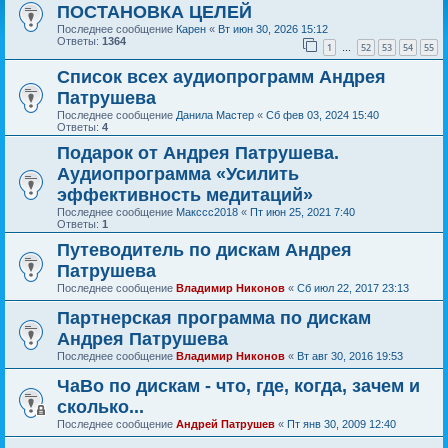
ПОСТАНОВКА ЦЕЛЕЙ
Последнее сообщение
Карен
«
Вт июн 30, 2026 15:12
Ответы:
1364
1
52
53
54
55
…
Список всех аудиопрограмм Андрея
Патрушева
Последнее сообщение
Данила Мастер
«
Сб фев 03, 2024 15:40
Ответы:
4
Подарок от Андрея Патрушева.
Аудиопрограмма «Усилить
эффективность медитаций»
Последнее сообщение
Макссс2018
«
Пт июн 25, 2021 7:40
Ответы:
1
Путеводитель по дискам Андрея
Патрушева
Последнее сообщение
Владимир Никонов
«
Сб июл 22, 2017 23:13
Партнерская программа по дискам
Андрея Патрушева
Последнее сообщение
Владимир Никонов
«
Вт авг 30, 2016 19:53
ЧаВо по дискам - что, где, когда, зачем и
сколько...
Последнее сообщение
Андрей Патрушев
«
Пт янв 30, 2009 12:40