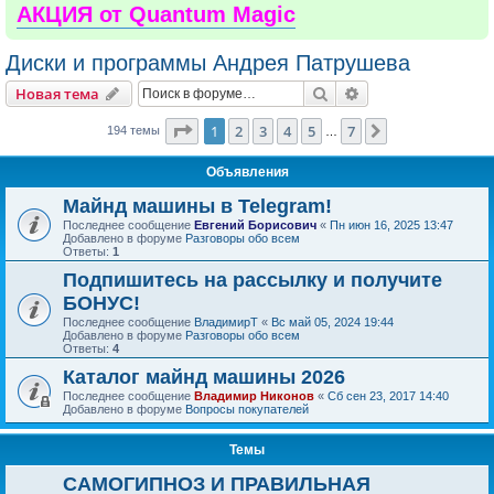
АКЦИЯ от Quantum Magic
Диски и программы Андрея Патрушева
Поиск
Расширенный пои
Новая тема
Страница
1
из
7
1
2
3
4
5
7
След.
194 темы
…
Объявления
Майнд машины в Telegram!
Последнее сообщение
Евгений Борисович
«
Пн июн 16, 2025 13:47
Добавлено в форуме
Разговоры обо всем
Ответы:
1
Подпишитесь на рассылку и получите
БОНУС!
Последнее сообщение
ВладимирТ
«
Вс май 05, 2024 19:44
Добавлено в форуме
Разговоры обо всем
Ответы:
4
Каталог майнд машины 2026
Последнее сообщение
Владимир Никонов
«
Сб сен 23, 2017 14:40
Добавлено в форуме
Вопросы покупателей
Темы
САМОГИПНОЗ И ПРАВИЛЬНАЯ