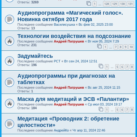
Ответы:
3269
1
128
129
130
131
…
Аудиопрограмма «Магический голос».
Новинка октября 2017 года
Последнее сообщение
Василисушка
«
Вс фев 02, 2025 23:00
Ответы:
13
Технологии воздействия на подсознание
Последнее сообщение
Андрей Патрушев
«
Вт ноя 05, 2024 7:29
Ответы:
231
1
7
8
9
10
…
Задумайтесь
Последнее сообщение
РСТ
«
Вт сен 24, 2024 12:51
Ответы:
196
1
5
6
7
8
…
Аудиопрограммы при диагнозах на
таблетках
Последнее сообщение
Андрей Патрушев
«
Вс авг 25, 2024 11:15
Ответы:
1
Маска для медитаций и ЭСВ «Палантир»
Последнее сообщение
Андрей Патрушев
«
Ср июл 03, 2024 19:17
Ответы:
184
1
5
6
7
8
…
Медитация «Проводник 2: обретение
целостности»
Последнее сообщение
АндрейКо
«
Чт апр 11, 2024 22:46