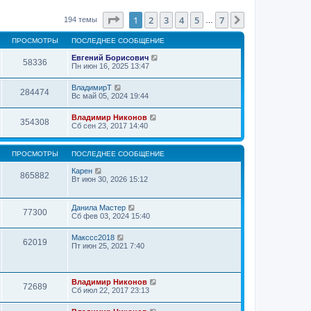
Страница
1
из
7
1
2
3
4
5
7
След.
194 темы
…
ПРОСМОТРЫ
ПОСЛЕДНЕЕ СООБЩЕНИЕ
Евгений Борисович
58336
Пн июн 16, 2025 13:47
ВладимирТ
284474
Вс май 05, 2024 19:44
Владимир Никонов
354308
Сб сен 23, 2017 14:40
ПРОСМОТРЫ
ПОСЛЕДНЕЕ СООБЩЕНИЕ
Карен
865882
Вт июн 30, 2026 15:12
Данила Мастер
77300
Сб фев 03, 2024 15:40
Макссс2018
62019
Пт июн 25, 2021 7:40
Владимир Никонов
72689
Сб июл 22, 2017 23:13