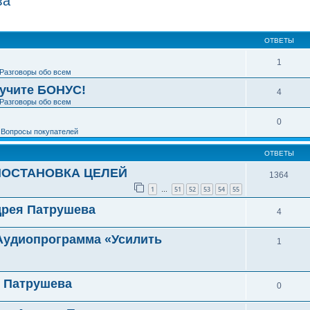
ва
ширенный поиск
ОТВЕТЫ
1
Разговоры обо всем
лучите БОНУС!
4
Разговоры обо всем
0
е
Вопросы покупателей
ОТВЕТЫ
ПОСТАНОВКА ЦЕЛЕЙ
1364
1
51
52
53
54
55
…
дрея Патрушева
4
 Аудиопрограмма «Усилить
1
я Патрушева
0