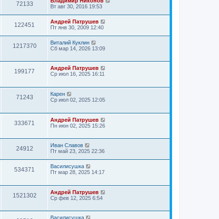
Владимир Никонов
72133
Вт авг 30, 2016 19:53
Андрей Патрушев
122451
Пт янв 30, 2009 12:40
Виталий Куклин
1217370
Сб мар 14, 2026 13:09
Андрей Патрушев
199177
Ср июл 16, 2025 16:11
Карен
71243
Ср июл 02, 2025 12:05
Андрей Патрушев
333671
Пн июн 02, 2025 15:26
Иван Славов
24912
Пт май 23, 2025 22:36
Василисушка
534371
Пт мар 28, 2025 14:17
Андрей Патрушев
1521302
Ср фев 12, 2025 6:54
Василисушка