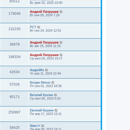
60512
Вс фев 02, 2025 23:00
Андрей Патрушев
179046
Вт ноя 05, 2024 7:29
РСТ
132235
Вт сен 24, 2024 12:51
Андрей Патрушев
36878
Вс авг 25, 2024 11:15
Андрей Патрушев
198334
Ср июл 03, 2024 19:17
АндрейКо
42634
Чт апр 11, 2024 22:46
Богдан Михно
57026
Пт сен 01, 2023 18:38
Виталий Куклин
95171
Ср июл 05, 2023 5:02
Евгений Кошкин
250997
Пн апр 17, 2023 15:11
Макстт
58425
Пн янв 09, 2023 16:11