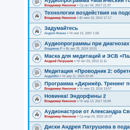
Аудиопрограмма «Магический го
Владимир Никонов
»
Ср окт 04, 2017 21:37
Технологии воздействия на под
Владимир Никонов
»
Вт июн 10, 2014 17:17
Задумайтесь
Андрей Фомин
»
Чт ноя 15, 2007 1:06
Аудиопрограммы при диагнозах 
Владимир Р.
»
Вс авг 25, 2024 10:01
Маска для медитаций и ЭСВ «Па
Андрей Патрушев
»
Чт окт 03, 2013 11:11
Медитация «Проводник 2: обрет
АндрейКо
»
Чт апр 11, 2024 22:46
Программа «Дирижёр. Тренинг п
Владимир Никонов
»
Чт июн 23, 2016 19:57
Новинка! Эндорфины 2
Владимир Никонов
»
Чт апр 13, 2017 16:09
Аудионастрои от Александра С
Владимир Никонов
»
Ср мар 24, 2010 16:37
Диски Андрея Патрушева в пода