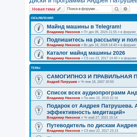
Диски и программы Андрея Патруше
Поиск
Рас
Новая тема
ОБЪЯВЛЕНИЯ
Майнд машины в Telegram!
Владимир Никонов
»
Пт дек 06, 2024 21:55
» в форуме
Подпишитесь на рассылку и по
Владимир Никонов
»
Вс дек 16, 2018 14:43
» в форуме
Каталог майнд машины 2026
Владимир Никонов
»
Сб сен 23, 2017 14:40
» в форум
ТЕМЫ
САМОГИПНОЗ И ПРАВИЛЬНАЯ 
Андрей Патрушев
»
Чт янв 18, 2007 20:50
Список всех аудиопрограмм Ан
Владимир Никонов
»
Пн июн 10, 2019 22:16
Подарок от Андрея Патрушева.
эффективность медитаций»
Владимир Никонов
»
Чт май 27, 2021 15:14
Путеводитель по дискам Андре
Владимир Никонов
»
Сб июл 22, 2017 23:13