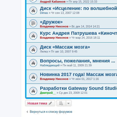
Андрей Кабанков
»
Пт апр 15, 2022 15:33
Диск «Исцеление: по волшебной
Dimas
»
Чт сен 13, 2007 12:08
«Дружок»
Владимир Никонов
»
Вс дек 14, 2014 14:21
Курс Андрея Патрушева «Киночт
Владимир Никонов
»
Чт мар 24, 2016 18:11
Диск «Массаж мозга»
Лилка
»
Пт авг 10, 2007 9:45
Вопросы, пожелания, мнения ...
Наблюдающий
»
Пн май 11, 2009 21:39
Новинка 2017 года! Массаж мозг
Владимир Никонов
»
Чт июн 01, 2017 1:16
Разработки Gateway Sound Studi
Дмитрий__
»
Ср дек 23, 2009 12:01
Новая тема
Вернуться к списку форумов