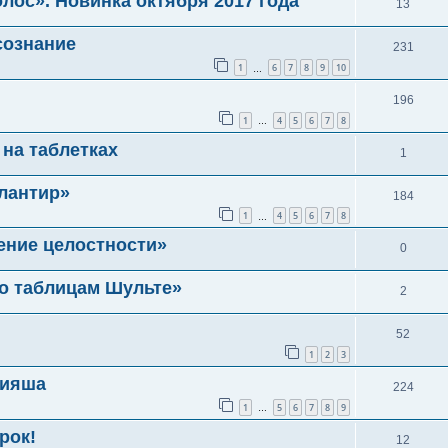
лос». Новинка октября 2017 года
13
сознание
231
1
6
7
8
9
10
…
196
1
4
5
6
7
8
…
на таблетках
1
лантир»
184
1
4
5
6
7
8
…
ение целостности»
0
о таблицам Шульте»
2
52
1
2
3
вияша
224
1
5
6
7
8
9
…
рок!
12