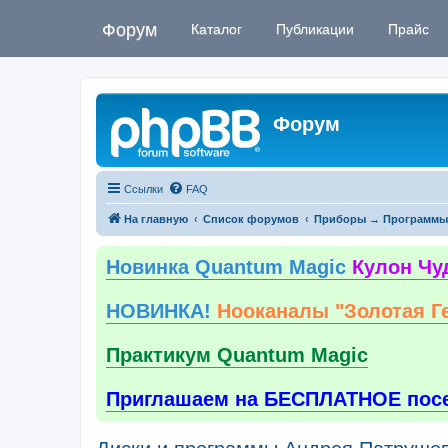
Форум
Каталог
Публикации
Прайс
Форум
Ссылки
FAQ
На главную
Список форумов
Приборы → Программы
Новинка Quantum Magic
Кулон Чу
НОВИНКА!
Нооканалы "Золотая Г
Практикум Quantum Magic
Приглашаем на БЕСПЛАТНОЕ пос