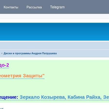
Контакты
Рассылка
Telegram
Диски и программы Андрея Патрушева
до-2
еометрия Защиты"
ещение:
Зеркало Козырева, Кабина Райха, З