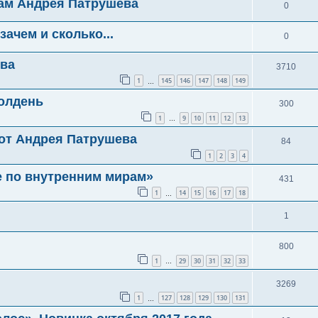
кам Андрея Патрушева
0
 зачем и сколько...
0
ева
3710
1
145
146
147
148
149
…
олдень
300
1
9
10
11
12
13
…
от Андрея Патрушева
84
1
2
3
4
е по внутренним мирам»
431
1
14
15
16
17
18
…
1
800
1
29
30
31
32
33
…
3269
1
127
128
129
130
131
…