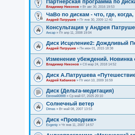
Партнерская программа по дис
Владимир Никонов
»
Вт авг 30, 2016 19:53
ЧаВо по дискам - что, где, когда,
Андрей Патрушев
»
Пт янв 30, 2009 12:40
Консультация у Андрея Патруш
Ансар
»
Пт апр 11, 2008 19:04
Диск Исцеление2: Дождливый П
Андрей Патрушев
»
Пн июн 01, 2015 18:38
Изменение убеждений. Новинка 
Владимир Никонов
»
Сб мар 24, 2018 14:52
Диск А.Патрушева «Путешестви
Андрей Кабанков
»
Пт июл 10, 2009 16:59
Диск (Дельта-медитация)
Евгений0888
»
Ср май 07, 2025 20:10
Солнечный ветер
Dimas
»
Вт май 08, 2007 13:53
Диск «Проводник»
Evgeniy
»
Чт янв 11, 2007 14:57