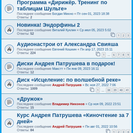
Программа «Дирижёр. Тренинг по
таблицам Шульте»
Последнее сообщение
Богдан Михно
«
Пт сен 01, 2023 18:38
Ответы:
2
Новинка! Эндорфины 2
Последнее сообщение
Виталий Куклин
«
Ср июл 05, 2023 5:02
Ответы:
52
1
2
3
Аудионастрои от Александра Свияша
Последнее сообщение
Евгений Кошкин
«
Пн апр 17, 2023 15:11
Ответы:
224
1
6
7
8
9
…
Диски Андрея Патрушева в подарок!
Последнее сообщение
Макстт
«
Пн янв 09, 2023 16:11
Ответы:
12
Диск «Исцеление: по волшебной реке»
Последнее сообщение
Андрей Патрушев
«
Вс ноя 27, 2022 7:06
Ответы:
1009
1
38
39
40
41
…
«Дружок»
Последнее сообщение
Владимир Никонов
«
Ср ноя 09, 2022 23:51
Ответы:
15
Курс Андрея Патрушева «Киночтение за 7
дней»
Последнее сообщение
Андрей Патрушев
«
Пн авг 01, 2022 10:56
Ответы:
84
1
2
3
4