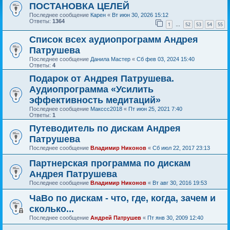
ПОСТАНОВКА ЦЕЛЕЙ
Последнее сообщение
Карен
«
Вт июн 30, 2026 15:12
Ответы:
1364
1
52
53
54
55
…
Список всех аудиопрограмм Андрея
Патрушева
Последнее сообщение
Данила Мастер
«
Сб фев 03, 2024 15:40
Ответы:
4
Подарок от Андрея Патрушева.
Аудиопрограмма «Усилить
эффективность медитаций»
Последнее сообщение
Макссс2018
«
Пт июн 25, 2021 7:40
Ответы:
1
Путеводитель по дискам Андрея
Патрушева
Последнее сообщение
Владимир Никонов
«
Сб июл 22, 2017 23:13
Партнерская программа по дискам
Андрея Патрушева
Последнее сообщение
Владимир Никонов
«
Вт авг 30, 2016 19:53
ЧаВо по дискам - что, где, когда, зачем и
сколько...
Последнее сообщение
Андрей Патрушев
«
Пт янв 30, 2009 12:40