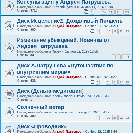
Консультация у Андрея Патрушева
Последнее сообщение
Виталий Куклин
«
Сб мар 14, 2026 13:09
Ответы:
3710
1
146
147
148
149
…
Диск Исцеление2: Дождливый Полдень
Последнее сообщение
Андрей Патрушев
«
Ср июл 16, 2025 16:11
Ответы:
300
1
10
11
12
13
…
Изменение убеждений. Новинка от
Андрея Патрушева
Последнее сообщение
Карен
«
Ср июл 02, 2025 12:05
Ответы:
84
1
2
3
4
Диск А.Патрушева «Путешествие по
внутренним мирам»
Последнее сообщение
Андрей Патрушев
«
Пн июн 02, 2025 15:26
Ответы:
431
1
15
16
17
18
…
Диск (Дельта-медитация)
Последнее сообщение
Иван Славов
«
Пт май 23, 2025 22:36
Ответы:
1
Солнечный ветер
Последнее сообщение
Василисушка
«
Пт мар 28, 2025 14:17
Ответы:
800
1
30
31
32
33
…
Диск «Проводник»
Последнее сообщение
Андрей Патрушев
«
Ср фев 12, 2025 6:54