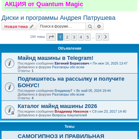
АКЦИЯ от Quantum Magic
Диски и программы Андрея Патрушева
Поиск
Расширенный пои
Новая тема
Страница
1
из
7
1
2
3
4
5
7
След.
194 темы
…
Объявления
Майнд машины в Telegram!
Последнее сообщение
Евгений Борисович
«
Пн июн 16, 2025 13:47
Добавлено в форуме
Разговоры обо всем
Ответы:
1
Подпишитесь на рассылку и получите
БОНУС!
Последнее сообщение
ВладимирТ
«
Вс май 05, 2024 19:44
Добавлено в форуме
Разговоры обо всем
Ответы:
4
Каталог майнд машины 2026
Последнее сообщение
Владимир Никонов
«
Сб сен 23, 2017 14:40
Добавлено в форуме
Вопросы покупателей
Темы
САМОГИПНОЗ И ПРАВИЛЬНАЯ