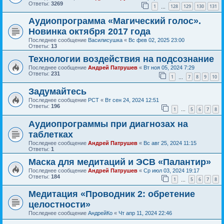
Ответы:
3269
1
128
129
130
131
…
Аудиопрограмма «Магический голос».
Новинка октября 2017 года
Последнее сообщение
Василисушка
«
Вс фев 02, 2025 23:00
Ответы:
13
Технологии воздействия на подсознание
Последнее сообщение
Андрей Патрушев
«
Вт ноя 05, 2024 7:29
Ответы:
231
1
7
8
9
10
…
Задумайтесь
Последнее сообщение
РСТ
«
Вт сен 24, 2024 12:51
Ответы:
196
1
5
6
7
8
…
Аудиопрограммы при диагнозах на
таблетках
Последнее сообщение
Андрей Патрушев
«
Вс авг 25, 2024 11:15
Ответы:
1
Маска для медитаций и ЭСВ «Палантир»
Последнее сообщение
Андрей Патрушев
«
Ср июл 03, 2024 19:17
Ответы:
184
1
5
6
7
8
…
Медитация «Проводник 2: обретение
целостности»
Последнее сообщение
АндрейКо
«
Чт апр 11, 2024 22:46