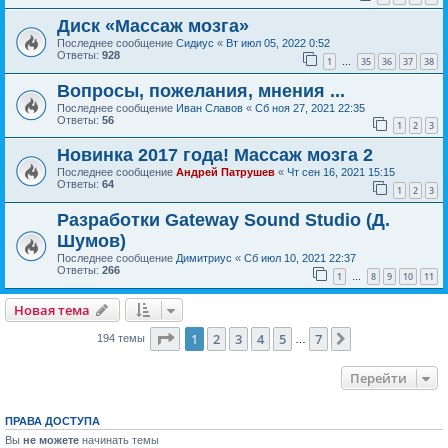
Диск «Массаж мозга»
Последнее сообщение
Сидиус
«
Вт июл 05, 2022 0:52
Ответы:
928
1
35
36
37
38
…
Вопросы, пожелания, мнения ...
Последнее сообщение
Иван Славов
«
Сб ноя 27, 2021 22:35
Ответы:
56
1
2
3
Новинка 2017 года! Массаж мозга 2
Последнее сообщение
Андрей Патрушев
«
Чт сен 16, 2021 15:15
Ответы:
64
1
2
3
Разработки Gateway Sound Studio (Д.
Шумов)
Последнее сообщение
Димитриус
«
Сб июл 10, 2021 22:37
Ответы:
266
1
8
9
10
11
…
Новая тема
Страница
1
из
7
1
2
3
4
5
7
След.
194 темы
…
Перейти
ПРАВА ДОСТУПА
Вы
не можете
начинать темы