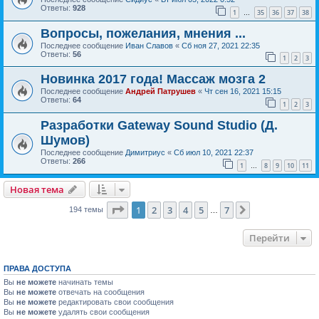
Ответы:
928
1
35
36
37
38
…
Вопросы, пожелания, мнения ...
Последнее сообщение
Иван Славов
«
Сб ноя 27, 2021 22:35
Ответы:
56
1
2
3
Новинка 2017 года! Массаж мозга 2
Последнее сообщение
Андрей Патрушев
«
Чт сен 16, 2021 15:15
Ответы:
64
1
2
3
Разработки Gateway Sound Studio (Д.
Шумов)
Последнее сообщение
Димитриус
«
Сб июл 10, 2021 22:37
Ответы:
266
1
8
9
10
11
…
Новая тема
Страница
1
из
7
1
2
3
4
5
7
След.
194 темы
…
Перейти
ПРАВА ДОСТУПА
Вы
не можете
начинать темы
Вы
не можете
отвечать на сообщения
Вы
не можете
редактировать свои сообщения
Вы
не можете
удалять свои сообщения