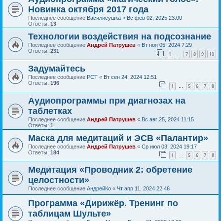
Новинка октября 2017 года
Последнее сообщение
Василисушка
«
Вс фев 02, 2025 23:00
Ответы:
13
Технологии воздействия на подсознание
Последнее сообщение
Андрей Патрушев
«
Вт ноя 05, 2024 7:29
Ответы:
231
1
7
8
9
10
…
Задумайтесь
Последнее сообщение
РСТ
«
Вт сен 24, 2024 12:51
Ответы:
196
1
5
6
7
8
…
Аудиопрограммы при диагнозах на
таблетках
Последнее сообщение
Андрей Патрушев
«
Вс авг 25, 2024 11:15
Ответы:
1
Маска для медитаций и ЭСВ «Палантир»
Последнее сообщение
Андрей Патрушев
«
Ср июл 03, 2024 19:17
Ответы:
184
1
5
6
7
8
…
Медитация «Проводник 2: обретение
целостности»
Последнее сообщение
АндрейКо
«
Чт апр 11, 2024 22:46
Программа «Дирижёр. Тренинг по
таблицам Шульте»