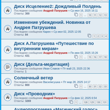
Диск Исцеление2: Дождливый Полдень
Последнее сообщение
Андрей Патрушев
«
Ср июл 16, 2025 16:11
Ответы:
300
1
10
11
12
13
…
Изменение убеждений. Новинка от
Андрея Патрушева
Последнее сообщение
Карен
«
Ср июл 02, 2025 12:05
Ответы:
84
1
2
3
4
Диск А.Патрушева «Путешествие по
внутренним мирам»
Последнее сообщение
Андрей Патрушев
«
Пн июн 02, 2025 15:26
Ответы:
431
1
15
16
17
18
…
Диск (Дельта-медитация)
Последнее сообщение
Иван Славов
«
Пт май 23, 2025 22:36
Ответы:
1
Солнечный ветер
Последнее сообщение
Василисушка
«
Пт мар 28, 2025 14:17
Ответы:
800
1
30
31
32
33
…
Диск «Проводник»
Последнее сообщение
Андрей Патрушев
«
Ср фев 12, 2025 6:54
Ответы:
3269
1
128
129
130
131
…
Аудиопрограмма «Магический голос».