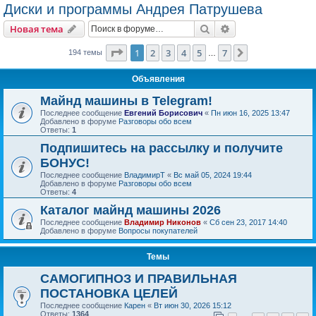
Диски и программы Андрея Патрушева
Поиск
Расширенный пои
Новая тема
Страница
1
из
7
1
2
3
4
5
7
След.
194 темы
…
Объявления
Майнд машины в Telegram!
Последнее сообщение
Евгений Борисович
«
Пн июн 16, 2025 13:47
Добавлено в форуме
Разговоры обо всем
Ответы:
1
Подпишитесь на рассылку и получите
БОНУС!
Последнее сообщение
ВладимирТ
«
Вс май 05, 2024 19:44
Добавлено в форуме
Разговоры обо всем
Ответы:
4
Каталог майнд машины 2026
Последнее сообщение
Владимир Никонов
«
Сб сен 23, 2017 14:40
Добавлено в форуме
Вопросы покупателей
Темы
САМОГИПНОЗ И ПРАВИЛЬНАЯ
ПОСТАНОВКА ЦЕЛЕЙ
Последнее сообщение
Карен
«
Вт июн 30, 2026 15:12
Ответы:
1364