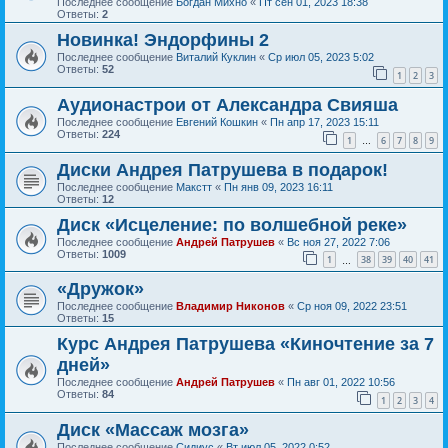
Последнее сообщение
Богдан Михно
«
Пт сен 01, 2023 18:38
Ответы:
2
Новинка! Эндорфины 2
Последнее сообщение
Виталий Куклин
«
Ср июл 05, 2023 5:02
Ответы:
52
1
2
3
Аудионастрои от Александра Свияша
Последнее сообщение
Евгений Кошкин
«
Пн апр 17, 2023 15:11
Ответы:
224
1
6
7
8
9
…
Диски Андрея Патрушева в подарок!
Последнее сообщение
Макстт
«
Пн янв 09, 2023 16:11
Ответы:
12
Диск «Исцеление: по волшебной реке»
Последнее сообщение
Андрей Патрушев
«
Вс ноя 27, 2022 7:06
Ответы:
1009
1
38
39
40
41
…
«Дружок»
Последнее сообщение
Владимир Никонов
«
Ср ноя 09, 2022 23:51
Ответы:
15
Курс Андрея Патрушева «Киночтение за 7
дней»
Последнее сообщение
Андрей Патрушев
«
Пн авг 01, 2022 10:56
Ответы:
84
1
2
3
4
Диск «Массаж мозга»
Последнее сообщение
Сидиус
«
Вт июл 05, 2022 0:52