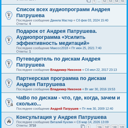
1
52
53
54
55
…
Список всех аудиопрограмм Андрея
Патрушева
Последнее сообщение
Данила Мастер
«
Сб фев 03, 2024 15:40
Ответы:
4
Подарок от Андрея Патрушева.
Аудиопрограмма «Усилить
эффективность медитаций»
Последнее сообщение
Макссс2018
«
Пт июн 25, 2021 7:40
Ответы:
1
Путеводитель по дискам Андрея
Патрушева
Последнее сообщение
Владимир Никонов
«
Сб июл 22, 2017 23:13
Партнерская программа по дискам
Андрея Патрушева
Последнее сообщение
Владимир Никонов
«
Вт авг 30, 2016 19:53
ЧаВо по дискам - что, где, когда, зачем и
сколько...
Последнее сообщение
Андрей Патрушев
«
Пт янв 30, 2009 12:40
Консультация у Андрея Патрушева
Последнее сообщение
Виталий Куклин
«
Сб мар 14, 2026 13:09
Ответы:
3710
1
146
147
148
149
…