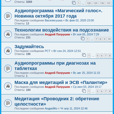
Ответы:
3269
1
128
129
130
131
…
Аудиопрограмма «Магический голос».
Новинка октября 2017 года
Последнее сообщение
Василисушка
«
Вс фев 02, 2025 23:00
Ответы:
13
Технологии воздействия на подсознание
Последнее сообщение
Андрей Патрушев
«
Вт ноя 05, 2024 7:29
Ответы:
231
1
7
8
9
10
…
Задумайтесь
Последнее сообщение
РСТ
«
Вт сен 24, 2024 12:51
Ответы:
196
1
5
6
7
8
…
Аудиопрограммы при диагнозах на
таблетках
Последнее сообщение
Андрей Патрушев
«
Вс авг 25, 2024 11:15
Ответы:
1
Маска для медитаций и ЭСВ «Палантир»
Последнее сообщение
Андрей Патрушев
«
Ср июл 03, 2024 19:17
Ответы:
184
1
5
6
7
8
…
Медитация «Проводник 2: обретение
целостности»
Последнее сообщение
АндрейКо
«
Чт апр 11, 2024 22:46