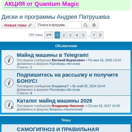
АКЦИЯ от Quantum Magic
Диски и программы Андрея Патрушева
Поиск
Расширенный пои
Новая тема
Страница
1
из
7
1
2
3
4
5
7
След.
194 темы
…
Объявления
Майнд машины в Telegram!
Последнее сообщение
Евгений Борисович
«
Пн июн 16, 2025 13:47
Добавлено в форуме
Разговоры обо всем
Ответы:
1
Подпишитесь на рассылку и получите
БОНУС!
Последнее сообщение
ВладимирТ
«
Вс май 05, 2024 19:44
Добавлено в форуме
Разговоры обо всем
Ответы:
4
Каталог майнд машины 2026
Последнее сообщение
Владимир Никонов
«
Сб сен 23, 2017 14:40
Добавлено в форуме
Вопросы покупателей
Темы
САМОГИПНОЗ И ПРАВИЛЬНАЯ