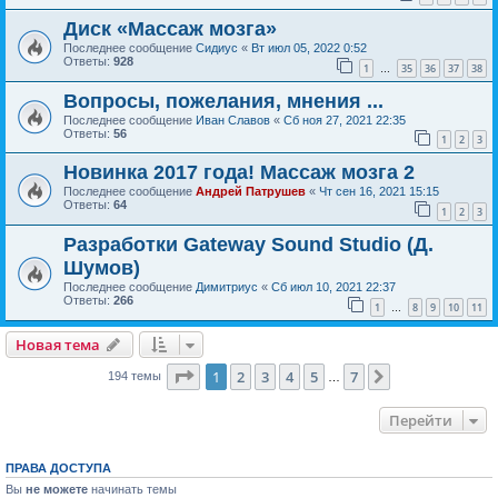
Диск «Массаж мозга»
Последнее сообщение
Сидиус
«
Вт июл 05, 2022 0:52
Ответы:
928
1
35
36
37
38
…
Вопросы, пожелания, мнения ...
Последнее сообщение
Иван Славов
«
Сб ноя 27, 2021 22:35
Ответы:
56
1
2
3
Новинка 2017 года! Массаж мозга 2
Последнее сообщение
Андрей Патрушев
«
Чт сен 16, 2021 15:15
Ответы:
64
1
2
3
Разработки Gateway Sound Studio (Д.
Шумов)
Последнее сообщение
Димитриус
«
Сб июл 10, 2021 22:37
Ответы:
266
1
8
9
10
11
…
Новая тема
Страница
1
из
7
1
2
3
4
5
7
След.
194 темы
…
Перейти
ПРАВА ДОСТУПА
Вы
не можете
начинать темы