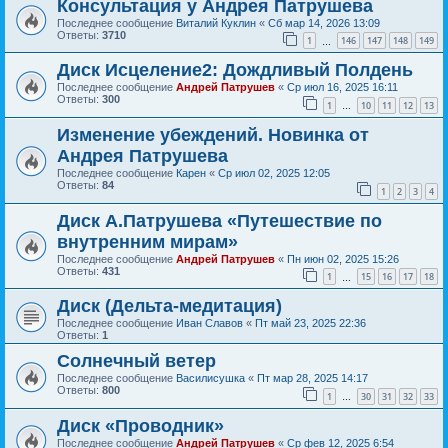
Консультация у Андрея Патрушева
Последнее сообщение
Виталий Куклин
«
Сб мар 14, 2026 13:09
Ответы:
3710
1
146
147
148
149
…
Диск Исцеление2: Дождливый Полдень
Последнее сообщение
Андрей Патрушев
«
Ср июл 16, 2025 16:11
Ответы:
300
1
10
11
12
13
…
Изменение убеждений. Новинка от
Андрея Патрушева
Последнее сообщение
Карен
«
Ср июл 02, 2025 12:05
Ответы:
84
1
2
3
4
Диск А.Патрушева «Путешествие по
внутренним мирам»
Последнее сообщение
Андрей Патрушев
«
Пн июн 02, 2025 15:26
Ответы:
431
1
15
16
17
18
…
Диск (Дельта-медитация)
Последнее сообщение
Иван Славов
«
Пт май 23, 2025 22:36
Ответы:
1
Солнечный ветер
Последнее сообщение
Василисушка
«
Пт мар 28, 2025 14:17
Ответы:
800
1
30
31
32
33
…
Диск «Проводник»
Последнее сообщение
Андрей Патрушев
«
Ср фев 12, 2025 6:54