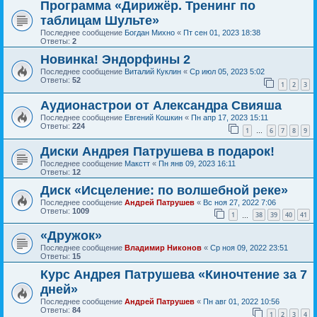
Программа «Дирижёр. Тренинг по
таблицам Шульте»
Последнее сообщение
Богдан Михно
«
Пт сен 01, 2023 18:38
Ответы:
2
Новинка! Эндорфины 2
Последнее сообщение
Виталий Куклин
«
Ср июл 05, 2023 5:02
Ответы:
52
1
2
3
Аудионастрои от Александра Свияша
Последнее сообщение
Евгений Кошкин
«
Пн апр 17, 2023 15:11
Ответы:
224
1
6
7
8
9
…
Диски Андрея Патрушева в подарок!
Последнее сообщение
Макстт
«
Пн янв 09, 2023 16:11
Ответы:
12
Диск «Исцеление: по волшебной реке»
Последнее сообщение
Андрей Патрушев
«
Вс ноя 27, 2022 7:06
Ответы:
1009
1
38
39
40
41
…
«Дружок»
Последнее сообщение
Владимир Никонов
«
Ср ноя 09, 2022 23:51
Ответы:
15
Курс Андрея Патрушева «Киночтение за 7
дней»
Последнее сообщение
Андрей Патрушев
«
Пн авг 01, 2022 10:56
Ответы:
84
1
2
3
4