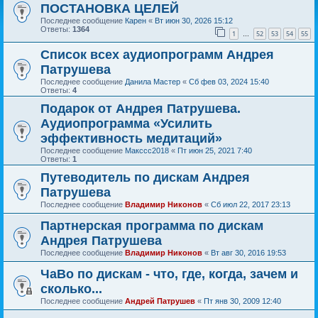
ПОСТАНОВКА ЦЕЛЕЙ
Последнее сообщение
Карен
«
Вт июн 30, 2026 15:12
Ответы:
1364
1
52
53
54
55
…
Список всех аудиопрограмм Андрея
Патрушева
Последнее сообщение
Данила Мастер
«
Сб фев 03, 2024 15:40
Ответы:
4
Подарок от Андрея Патрушева.
Аудиопрограмма «Усилить
эффективность медитаций»
Последнее сообщение
Макссс2018
«
Пт июн 25, 2021 7:40
Ответы:
1
Путеводитель по дискам Андрея
Патрушева
Последнее сообщение
Владимир Никонов
«
Сб июл 22, 2017 23:13
Партнерская программа по дискам
Андрея Патрушева
Последнее сообщение
Владимир Никонов
«
Вт авг 30, 2016 19:53
ЧаВо по дискам - что, где, когда, зачем и
сколько...
Последнее сообщение
Андрей Патрушев
«
Пт янв 30, 2009 12:40