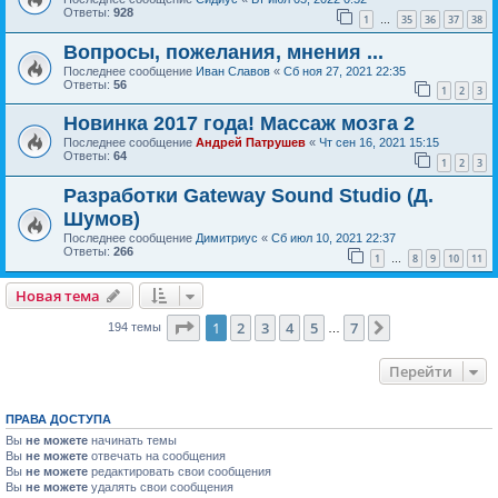
Ответы:
928
1
35
36
37
38
…
Вопросы, пожелания, мнения ...
Последнее сообщение
Иван Славов
«
Сб ноя 27, 2021 22:35
Ответы:
56
1
2
3
Новинка 2017 года! Массаж мозга 2
Последнее сообщение
Андрей Патрушев
«
Чт сен 16, 2021 15:15
Ответы:
64
1
2
3
Разработки Gateway Sound Studio (Д.
Шумов)
Последнее сообщение
Димитриус
«
Сб июл 10, 2021 22:37
Ответы:
266
1
8
9
10
11
…
Новая тема
Страница
1
из
7
1
2
3
4
5
7
След.
194 темы
…
Перейти
ПРАВА ДОСТУПА
Вы
не можете
начинать темы
Вы
не можете
отвечать на сообщения
Вы
не можете
редактировать свои сообщения
Вы
не можете
удалять свои сообщения