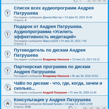
1
52
53
54
55
…
Список всех аудиопрограмм Андрея
Патрушева
Последнее сообщение
Данила Мастер
«
Сб фев 03, 2024 15:40
Ответы:
4
Подарок от Андрея Патрушева.
Аудиопрограмма «Усилить
эффективность медитаций»
Последнее сообщение
Макссс2018
«
Пт июн 25, 2021 7:40
Ответы:
1
Путеводитель по дискам Андрея
Патрушева
Последнее сообщение
Владимир Никонов
«
Сб июл 22, 2017 23:13
Партнерская программа по дискам
Андрея Патрушева
Последнее сообщение
Владимир Никонов
«
Вт авг 30, 2016 19:53
ЧаВо по дискам - что, где, когда, зачем и
сколько...
Последнее сообщение
Андрей Патрушев
«
Пт янв 30, 2009 12:40
Консультация у Андрея Патрушева
Последнее сообщение
Виталий Куклин
«
Сб мар 14, 2026 13:09
Ответы:
3710
1
146
147
148
149
…