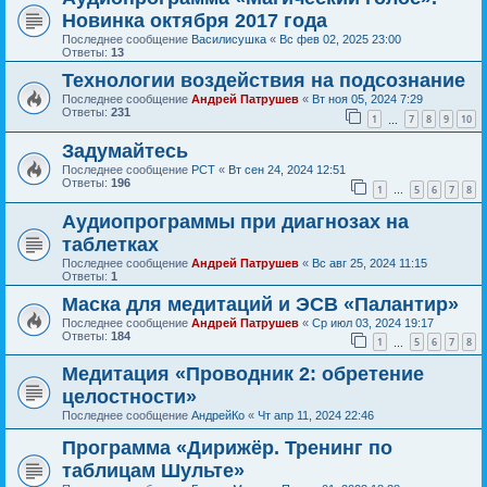
Новинка октября 2017 года
Последнее сообщение
Василисушка
«
Вс фев 02, 2025 23:00
Ответы:
13
Технологии воздействия на подсознание
Последнее сообщение
Андрей Патрушев
«
Вт ноя 05, 2024 7:29
Ответы:
231
1
7
8
9
10
…
Задумайтесь
Последнее сообщение
РСТ
«
Вт сен 24, 2024 12:51
Ответы:
196
1
5
6
7
8
…
Аудиопрограммы при диагнозах на
таблетках
Последнее сообщение
Андрей Патрушев
«
Вс авг 25, 2024 11:15
Ответы:
1
Маска для медитаций и ЭСВ «Палантир»
Последнее сообщение
Андрей Патрушев
«
Ср июл 03, 2024 19:17
Ответы:
184
1
5
6
7
8
…
Медитация «Проводник 2: обретение
целостности»
Последнее сообщение
АндрейКо
«
Чт апр 11, 2024 22:46
Программа «Дирижёр. Тренинг по
таблицам Шульте»