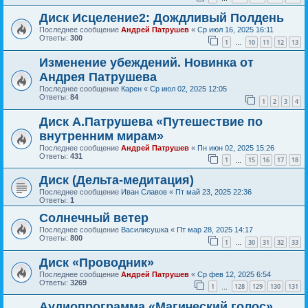
Диск Исцеление2: Дождливый Полдень
Последнее сообщение
Андрей Патрушев
«
Ср июл 16, 2025 16:11
Ответы:
300
1
10
11
12
13
…
Изменение убеждений. Новинка от
Андрея Патрушева
Последнее сообщение
Карен
«
Ср июл 02, 2025 12:05
Ответы:
84
1
2
3
4
Диск А.Патрушева «Путешествие по
внутренним мирам»
Последнее сообщение
Андрей Патрушев
«
Пн июн 02, 2025 15:26
Ответы:
431
1
15
16
17
18
…
Диск (Дельта-медитация)
Последнее сообщение
Иван Славов
«
Пт май 23, 2025 22:36
Ответы:
1
Солнечный ветер
Последнее сообщение
Василисушка
«
Пт мар 28, 2025 14:17
Ответы:
800
1
30
31
32
33
…
Диск «Проводник»
Последнее сообщение
Андрей Патрушев
«
Ср фев 12, 2025 6:54
Ответы:
3269
1
128
129
130
131
…
Аудиопрограмма «Магический голос».