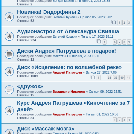
Последнее сообщение
Богдан Михно
«
Пт сен 01, 2023 18:38
Ответы:
2
Новинка! Эндорфины 2
Последнее сообщение
Виталий Куклин
«
Ср июл 05, 2023 5:02
Ответы:
52
1
2
3
Аудионастрои от Александра Свияша
Последнее сообщение
Евгений Кошкин
«
Пн апр 17, 2023 15:11
Ответы:
224
1
6
7
8
9
…
Диски Андрея Патрушева в подарок!
Последнее сообщение
Макстт
«
Пн янв 09, 2023 16:11
Ответы:
12
Диск «Исцеление: по волшебной реке»
Последнее сообщение
Андрей Патрушев
«
Вс ноя 27, 2022 7:06
Ответы:
1009
1
38
39
40
41
…
«Дружок»
Последнее сообщение
Владимир Никонов
«
Ср ноя 09, 2022 23:51
Ответы:
15
Курс Андрея Патрушева «Киночтение за 7
дней»
Последнее сообщение
Андрей Патрушев
«
Пн авг 01, 2022 10:56
Ответы:
84
1
2
3
4
Диск «Массаж мозга»
Последнее сообщение
Сидиус
«
Вт июл 05, 2022 0:52