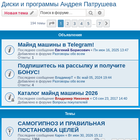
Диски и программы Андрея Патрушева
Поиск
Расширенный пои
Новая тема
Страница
1
из
7
1
2
3
4
5
7
След.
194 темы
…
Объявления
Майнд машины в Telegram!
Последнее сообщение
Евгений Борисович
«
Пн июн 16, 2025 13:47
Добавлено в форуме
Разговоры обо всем
Ответы:
1
Подпишитесь на рассылку и получите
БОНУС!
Последнее сообщение
ВладимирТ
«
Вс май 05, 2024 19:44
Добавлено в форуме
Разговоры обо всем
Ответы:
4
Каталог майнд машины 2026
Последнее сообщение
Владимир Никонов
«
Сб сен 23, 2017 14:40
Добавлено в форуме
Вопросы покупателей
Темы
САМОГИПНОЗ И ПРАВИЛЬНАЯ
ПОСТАНОВКА ЦЕЛЕЙ
Последнее сообщение
Карен
«
Вт июн 30, 2026 15:12
Ответы:
1364