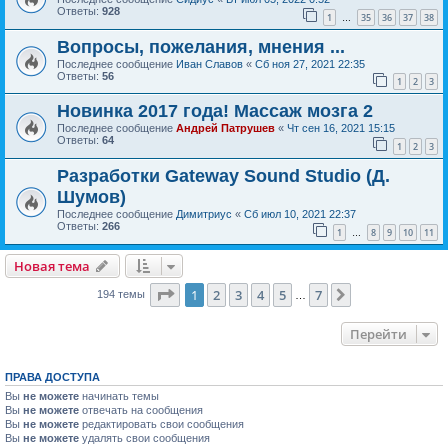
Ответы:
928
1
35
36
37
38
…
Вопросы, пожелания, мнения ...
Последнее сообщение
Иван Славов
«
Сб ноя 27, 2021 22:35
Ответы:
56
1
2
3
Новинка 2017 года! Массаж мозга 2
Последнее сообщение
Андрей Патрушев
«
Чт сен 16, 2021 15:15
Ответы:
64
1
2
3
Разработки Gateway Sound Studio (Д.
Шумов)
Последнее сообщение
Димитриус
«
Сб июл 10, 2021 22:37
Ответы:
266
1
8
9
10
11
…
Новая тема
Страница
1
из
7
1
2
3
4
5
7
След.
194 темы
…
Перейти
ПРАВА ДОСТУПА
Вы
не можете
начинать темы
Вы
не можете
отвечать на сообщения
Вы
не можете
редактировать свои сообщения
Вы
не можете
удалять свои сообщения