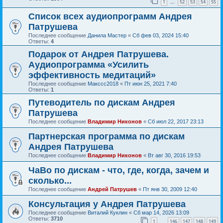
1
52
53
54
55
…
Список всех аудиопрограмм Андрея
Патрушева
Последнее сообщение
Данила Мастер
«
Сб фев 03, 2024 15:40
Ответы:
4
Подарок от Андрея Патрушева.
Аудиопрограмма «Усилить
эффективность медитаций»
Последнее сообщение
Макссс2018
«
Пт июн 25, 2021 7:40
Ответы:
1
Путеводитель по дискам Андрея
Патрушева
Последнее сообщение
Владимир Никонов
«
Сб июл 22, 2017 23:13
Партнерская программа по дискам
Андрея Патрушева
Последнее сообщение
Владимир Никонов
«
Вт авг 30, 2016 19:53
ЧаВо по дискам - что, где, когда, зачем и
сколько...
Последнее сообщение
Андрей Патрушев
«
Пт янв 30, 2009 12:40
Консультация у Андрея Патрушева
Последнее сообщение
Виталий Куклин
«
Сб мар 14, 2026 13:09
Ответы:
3710
1
146
147
148
149
…