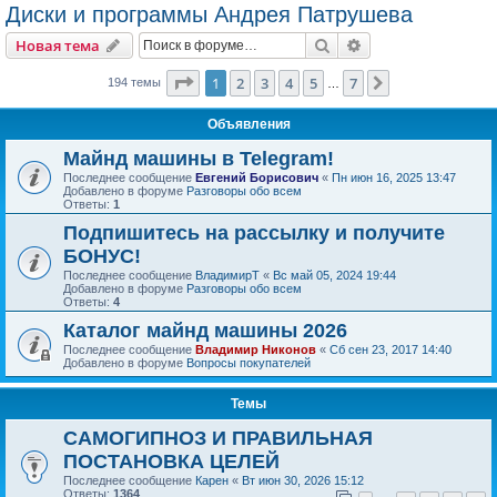
Диски и программы Андрея Патрушева
Поиск
Расширенный пои
Новая тема
Страница
1
из
7
1
2
3
4
5
7
След.
194 темы
…
Объявления
Майнд машины в Telegram!
Последнее сообщение
Евгений Борисович
«
Пн июн 16, 2025 13:47
Добавлено в форуме
Разговоры обо всем
Ответы:
1
Подпишитесь на рассылку и получите
БОНУС!
Последнее сообщение
ВладимирТ
«
Вс май 05, 2024 19:44
Добавлено в форуме
Разговоры обо всем
Ответы:
4
Каталог майнд машины 2026
Последнее сообщение
Владимир Никонов
«
Сб сен 23, 2017 14:40
Добавлено в форуме
Вопросы покупателей
Темы
САМОГИПНОЗ И ПРАВИЛЬНАЯ
ПОСТАНОВКА ЦЕЛЕЙ
Последнее сообщение
Карен
«
Вт июн 30, 2026 15:12
Ответы:
1364