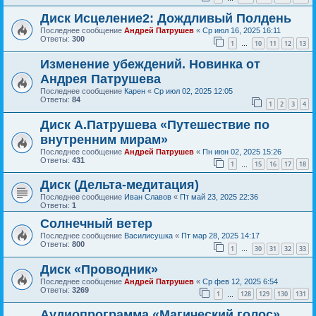
Диск Исцеление2: Дождливый Полдень
Последнее сообщение
Андрей Патрушев
«
Ср июл 16, 2025 16:11
Ответы:
300
1
10
11
12
13
…
Изменение убеждений. Новинка от
Андрея Патрушева
Последнее сообщение
Карен
«
Ср июл 02, 2025 12:05
Ответы:
84
1
2
3
4
Диск А.Патрушева «Путешествие по
внутренним мирам»
Последнее сообщение
Андрей Патрушев
«
Пн июн 02, 2025 15:26
Ответы:
431
1
15
16
17
18
…
Диск (Дельта-медитация)
Последнее сообщение
Иван Славов
«
Пт май 23, 2025 22:36
Ответы:
1
Солнечный ветер
Последнее сообщение
Василисушка
«
Пт мар 28, 2025 14:17
Ответы:
800
1
30
31
32
33
…
Диск «Проводник»
Последнее сообщение
Андрей Патрушев
«
Ср фев 12, 2025 6:54
Ответы:
3269
1
128
129
130
131
…
Аудиопрограмма «Магический голос».