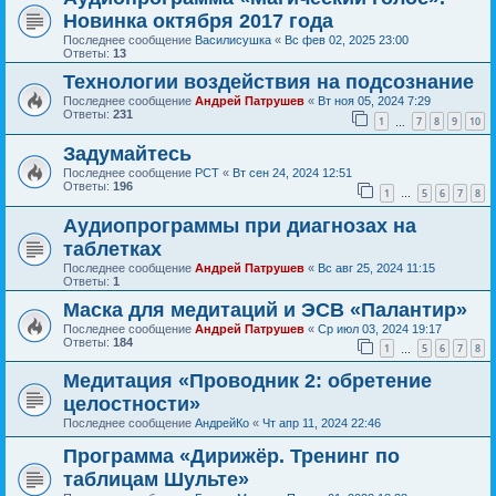
Новинка октября 2017 года
Последнее сообщение
Василисушка
«
Вс фев 02, 2025 23:00
Ответы:
13
Технологии воздействия на подсознание
Последнее сообщение
Андрей Патрушев
«
Вт ноя 05, 2024 7:29
Ответы:
231
1
7
8
9
10
…
Задумайтесь
Последнее сообщение
РСТ
«
Вт сен 24, 2024 12:51
Ответы:
196
1
5
6
7
8
…
Аудиопрограммы при диагнозах на
таблетках
Последнее сообщение
Андрей Патрушев
«
Вс авг 25, 2024 11:15
Ответы:
1
Маска для медитаций и ЭСВ «Палантир»
Последнее сообщение
Андрей Патрушев
«
Ср июл 03, 2024 19:17
Ответы:
184
1
5
6
7
8
…
Медитация «Проводник 2: обретение
целостности»
Последнее сообщение
АндрейКо
«
Чт апр 11, 2024 22:46
Программа «Дирижёр. Тренинг по
таблицам Шульте»