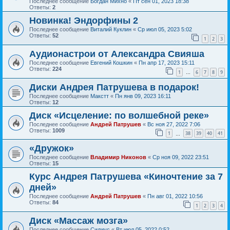
Последнее сообщение
Богдан Михно
«
Пт сен 01, 2023 18:38
Ответы:
2
Новинка! Эндорфины 2
Последнее сообщение
Виталий Куклин
«
Ср июл 05, 2023 5:02
Ответы:
52
1
2
3
Аудионастрои от Александра Свияша
Последнее сообщение
Евгений Кошкин
«
Пн апр 17, 2023 15:11
Ответы:
224
1
6
7
8
9
…
Диски Андрея Патрушева в подарок!
Последнее сообщение
Макстт
«
Пн янв 09, 2023 16:11
Ответы:
12
Диск «Исцеление: по волшебной реке»
Последнее сообщение
Андрей Патрушев
«
Вс ноя 27, 2022 7:06
Ответы:
1009
1
38
39
40
41
…
«Дружок»
Последнее сообщение
Владимир Никонов
«
Ср ноя 09, 2022 23:51
Ответы:
15
Курс Андрея Патрушева «Киночтение за 7
дней»
Последнее сообщение
Андрей Патрушев
«
Пн авг 01, 2022 10:56
Ответы:
84
1
2
3
4
Диск «Массаж мозга»
Последнее сообщение
Сидиус
«
Вт июл 05, 2022 0:52