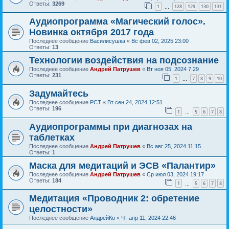
Ответы:
3269
1
128
129
130
131
…
Аудиопрограмма «Магический голос».
Новинка октября 2017 года
Последнее сообщение
Василисушка
«
Вс фев 02, 2025 23:00
Ответы:
13
Технологии воздействия на подсознание
Последнее сообщение
Андрей Патрушев
«
Вт ноя 05, 2024 7:29
Ответы:
231
1
7
8
9
10
…
Задумайтесь
Последнее сообщение
РСТ
«
Вт сен 24, 2024 12:51
Ответы:
196
1
5
6
7
8
…
Аудиопрограммы при диагнозах на
таблетках
Последнее сообщение
Андрей Патрушев
«
Вс авг 25, 2024 11:15
Ответы:
1
Маска для медитаций и ЭСВ «Палантир»
Последнее сообщение
Андрей Патрушев
«
Ср июл 03, 2024 19:17
Ответы:
184
1
5
6
7
8
…
Медитация «Проводник 2: обретение
целостности»
Последнее сообщение
АндрейКо
«
Чт апр 11, 2024 22:46