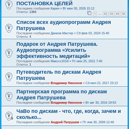
ПОСТАНОВКА ЦЕЛЕЙ
Последнее сообщение
Карен
«
Вт июн 30, 2026 15:12
Ответы:
1364
1
52
53
54
55
…
Список всех аудиопрограмм Андрея
Патрушева
Последнее сообщение
Данила Мастер
«
Сб фев 03, 2024 15:40
Ответы:
4
Подарок от Андрея Патрушева.
Аудиопрограмма «Усилить
эффективность медитаций»
Последнее сообщение
Макссс2018
«
Пт июн 25, 2021 7:40
Ответы:
1
Путеводитель по дискам Андрея
Патрушева
Последнее сообщение
Владимир Никонов
«
Сб июл 22, 2017 23:13
Партнерская программа по дискам
Андрея Патрушева
Последнее сообщение
Владимир Никонов
«
Вт авг 30, 2016 19:53
ЧаВо по дискам - что, где, когда, зачем и
сколько...
Последнее сообщение
Андрей Патрушев
«
Пт янв 30, 2009 12:40