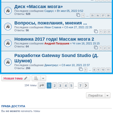
Диск «Массаж мозга»
Последнее сообщение
Сидиус
«
Вт июл 05, 2022 0:52
Ответы:
928
1
35
36
37
38
…
Вопросы, пожелания, мнения ...
Последнее сообщение
Иван Славов
«
Сб ноя 27, 2021 22:35
Ответы:
56
1
2
3
Новинка 2017 года! Массаж мозга 2
Последнее сообщение
Андрей Патрушев
«
Чт сен 16, 2021 15:15
Ответы:
64
1
2
3
Разработки Gateway Sound Studio (Д.
Шумов)
Последнее сообщение
Димитриус
«
Сб июл 10, 2021 22:37
Ответы:
266
1
8
9
10
11
…
Новая тема
Страница
1
из
7
1
2
3
4
5
7
След.
194 темы
…
Перейти
ПРАВА ДОСТУПА
Вы
не можете
начинать темы