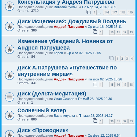
Консультация у Андрея Патрушева
Последнее сообщение
Виталий Куклин
«
Сб мар 14, 2026 13:09
Ответы:
3710
1
146
147
148
149
…
Диск Исцеление2: Дождливый Полдень
Последнее сообщение
Андрей Патрушев
«
Ср июл 16, 2025 16:11
Ответы:
300
1
10
11
12
13
…
Изменение убеждений. Новинка от
Андрея Патрушева
Последнее сообщение
Карен
«
Ср июл 02, 2025 12:05
Ответы:
84
1
2
3
4
Диск А.Патрушева «Путешествие по
внутренним мирам»
Последнее сообщение
Андрей Патрушев
«
Пн июн 02, 2025 15:26
Ответы:
431
1
15
16
17
18
…
Диск (Дельта-медитация)
Последнее сообщение
Иван Славов
«
Пт май 23, 2025 22:36
Ответы:
1
Солнечный ветер
Последнее сообщение
Василисушка
«
Пт мар 28, 2025 14:17
Ответы:
800
1
30
31
32
33
…
Диск «Проводник»
Последнее сообщение
Андрей Патрушев
«
Ср фев 12, 2025 6:54