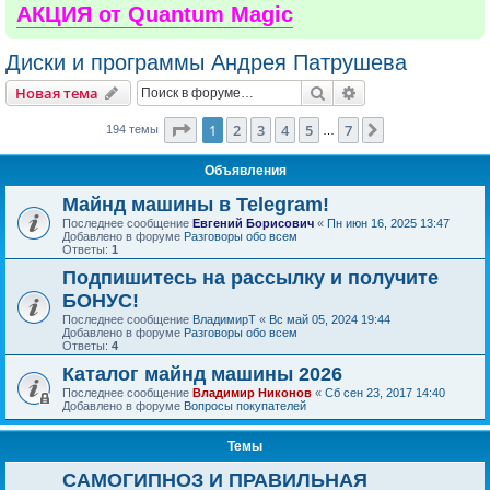
АКЦИЯ от Quantum Magic
Диски и программы Андрея Патрушева
Поиск
Расширенный пои
Новая тема
Страница
1
из
7
1
2
3
4
5
7
След.
194 темы
…
Объявления
Майнд машины в Telegram!
Последнее сообщение
Евгений Борисович
«
Пн июн 16, 2025 13:47
Добавлено в форуме
Разговоры обо всем
Ответы:
1
Подпишитесь на рассылку и получите
БОНУС!
Последнее сообщение
ВладимирТ
«
Вс май 05, 2024 19:44
Добавлено в форуме
Разговоры обо всем
Ответы:
4
Каталог майнд машины 2026
Последнее сообщение
Владимир Никонов
«
Сб сен 23, 2017 14:40
Добавлено в форуме
Вопросы покупателей
Темы
САМОГИПНОЗ И ПРАВИЛЬНАЯ