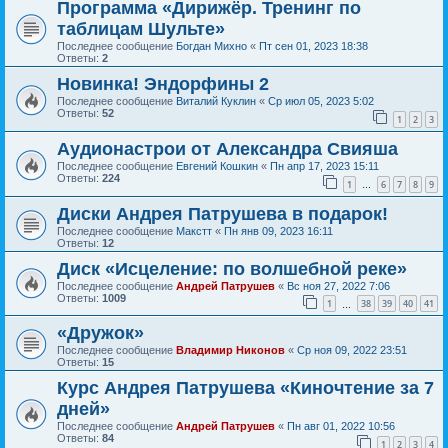
Программа «Дирижёр. Тренинг по
таблицам Шульте»
Последнее сообщение
Богдан Михно
«
Пт сен 01, 2023 18:38
Ответы:
2
Новинка! Эндорфины 2
Последнее сообщение
Виталий Куклин
«
Ср июл 05, 2023 5:02
Ответы:
52
1
2
3
Аудионастрои от Александра Свияша
Последнее сообщение
Евгений Кошкин
«
Пн апр 17, 2023 15:11
Ответы:
224
1
6
7
8
9
…
Диски Андрея Патрушева в подарок!
Последнее сообщение
Макстт
«
Пн янв 09, 2023 16:11
Ответы:
12
Диск «Исцеление: по волшебной реке»
Последнее сообщение
Андрей Патрушев
«
Вс ноя 27, 2022 7:06
Ответы:
1009
1
38
39
40
41
…
«Дружок»
Последнее сообщение
Владимир Никонов
«
Ср ноя 09, 2022 23:51
Ответы:
15
Курс Андрея Патрушева «Киночтение за 7
дней»
Последнее сообщение
Андрей Патрушев
«
Пн авг 01, 2022 10:56
Ответы:
84
1
2
3
4