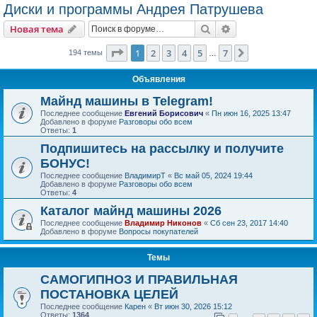
Диски и программы Андрея Патрушева
Поиск
Расширенный пои
Новая тема
Страница
1
из
7
1
2
3
4
5
7
След.
194 темы
…
Объявления
Майнд машины в Telegram!
Последнее сообщение
Евгений Борисович
«
Пн июн 16, 2025 13:47
Добавлено в форуме
Разговоры обо всем
Ответы:
1
Подпишитесь на рассылку и получите
БОНУС!
Последнее сообщение
ВладимирТ
«
Вс май 05, 2024 19:44
Добавлено в форуме
Разговоры обо всем
Ответы:
4
Каталог майнд машины 2026
Последнее сообщение
Владимир Никонов
«
Сб сен 23, 2017 14:40
Добавлено в форуме
Вопросы покупателей
Темы
САМОГИПНОЗ И ПРАВИЛЬНАЯ
ПОСТАНОВКА ЦЕЛЕЙ
Последнее сообщение
Карен
«
Вт июн 30, 2026 15:12
Ответы:
1364