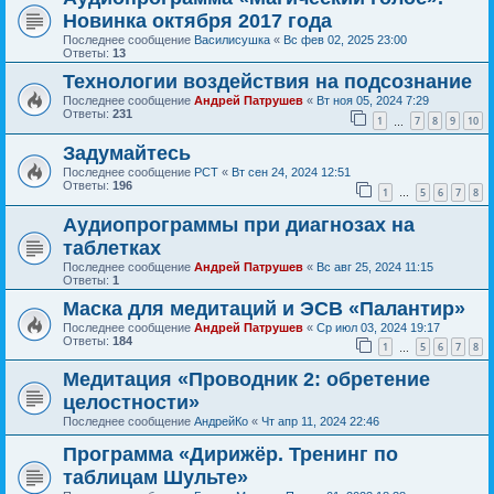
Новинка октября 2017 года
Последнее сообщение
Василисушка
«
Вс фев 02, 2025 23:00
Ответы:
13
Технологии воздействия на подсознание
Последнее сообщение
Андрей Патрушев
«
Вт ноя 05, 2024 7:29
Ответы:
231
1
7
8
9
10
…
Задумайтесь
Последнее сообщение
РСТ
«
Вт сен 24, 2024 12:51
Ответы:
196
1
5
6
7
8
…
Аудиопрограммы при диагнозах на
таблетках
Последнее сообщение
Андрей Патрушев
«
Вс авг 25, 2024 11:15
Ответы:
1
Маска для медитаций и ЭСВ «Палантир»
Последнее сообщение
Андрей Патрушев
«
Ср июл 03, 2024 19:17
Ответы:
184
1
5
6
7
8
…
Медитация «Проводник 2: обретение
целостности»
Последнее сообщение
АндрейКо
«
Чт апр 11, 2024 22:46
Программа «Дирижёр. Тренинг по
таблицам Шульте»