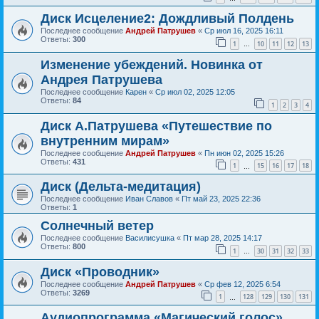
Диск Исцеление2: Дождливый Полдень
Последнее сообщение
Андрей Патрушев
«
Ср июл 16, 2025 16:11
Ответы:
300
1
10
11
12
13
…
Изменение убеждений. Новинка от
Андрея Патрушева
Последнее сообщение
Карен
«
Ср июл 02, 2025 12:05
Ответы:
84
1
2
3
4
Диск А.Патрушева «Путешествие по
внутренним мирам»
Последнее сообщение
Андрей Патрушев
«
Пн июн 02, 2025 15:26
Ответы:
431
1
15
16
17
18
…
Диск (Дельта-медитация)
Последнее сообщение
Иван Славов
«
Пт май 23, 2025 22:36
Ответы:
1
Солнечный ветер
Последнее сообщение
Василисушка
«
Пт мар 28, 2025 14:17
Ответы:
800
1
30
31
32
33
…
Диск «Проводник»
Последнее сообщение
Андрей Патрушев
«
Ср фев 12, 2025 6:54
Ответы:
3269
1
128
129
130
131
…
Аудиопрограмма «Магический голос».