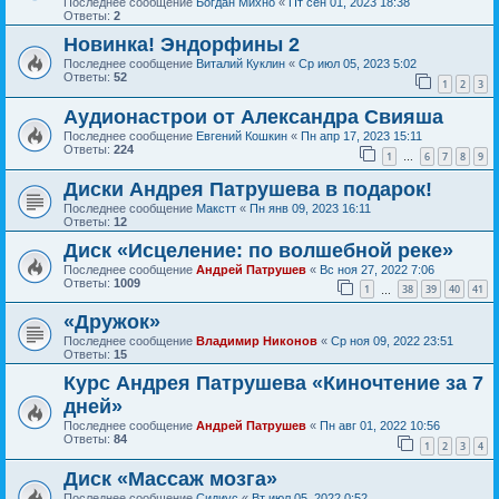
Последнее сообщение
Богдан Михно
«
Пт сен 01, 2023 18:38
Ответы:
2
Новинка! Эндорфины 2
Последнее сообщение
Виталий Куклин
«
Ср июл 05, 2023 5:02
Ответы:
52
1
2
3
Аудионастрои от Александра Свияша
Последнее сообщение
Евгений Кошкин
«
Пн апр 17, 2023 15:11
Ответы:
224
1
6
7
8
9
…
Диски Андрея Патрушева в подарок!
Последнее сообщение
Макстт
«
Пн янв 09, 2023 16:11
Ответы:
12
Диск «Исцеление: по волшебной реке»
Последнее сообщение
Андрей Патрушев
«
Вс ноя 27, 2022 7:06
Ответы:
1009
1
38
39
40
41
…
«Дружок»
Последнее сообщение
Владимир Никонов
«
Ср ноя 09, 2022 23:51
Ответы:
15
Курс Андрея Патрушева «Киночтение за 7
дней»
Последнее сообщение
Андрей Патрушев
«
Пн авг 01, 2022 10:56
Ответы:
84
1
2
3
4
Диск «Массаж мозга»
Последнее сообщение
Сидиус
«
Вт июл 05, 2022 0:52