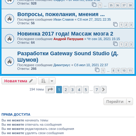
Ответы:
928
1
35
36
37
38
…
Вопросы, пожелания, мнения ...
Последнее сообщение
Иван Славов
«
Сб ноя 27, 2021 22:35
Ответы:
56
1
2
3
Новинка 2017 года! Массаж мозга 2
Последнее сообщение
Андрей Патрушев
«
Чт сен 16, 2021 15:15
Ответы:
64
1
2
3
Разработки Gateway Sound Studio (Д.
Шумов)
Последнее сообщение
Димитриус
«
Сб июл 10, 2021 22:37
Ответы:
266
1
8
9
10
11
…
Новая тема
Страница
1
из
7
1
2
3
4
5
7
След.
194 темы
…
Перейти
ПРАВА ДОСТУПА
Вы
не можете
начинать темы
Вы
не можете
отвечать на сообщения
Вы
не можете
редактировать свои сообщения
Вы
не можете
удалять свои сообщения