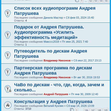
1
52
53
54
55
…
Список всех аудиопрограмм Андрея
Патрушева
Последнее сообщение
Данила Мастер
«
Сб фев 03, 2024 15:40
Ответы:
4
Подарок от Андрея Патрушева.
Аудиопрограмма «Усилить
эффективность медитаций»
Последнее сообщение
Макссс2018
«
Пт июн 25, 2021 7:40
Ответы:
1
Путеводитель по дискам Андрея
Патрушева
Последнее сообщение
Владимир Никонов
«
Сб июл 22, 2017 23:13
Партнерская программа по дискам
Андрея Патрушева
Последнее сообщение
Владимир Никонов
«
Вт авг 30, 2016 19:53
ЧаВо по дискам - что, где, когда, зачем и
сколько...
Последнее сообщение
Андрей Патрушев
«
Пт янв 30, 2009 12:40
Консультация у Андрея Патрушева
Последнее сообщение
Виталий Куклин
«
Сб мар 14, 2026 13:09
Ответы:
3710
1
146
147
148
149
…