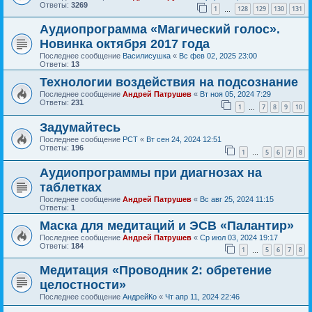
Ответы:
3269
1
128
129
130
131
…
Аудиопрограмма «Магический голос».
Новинка октября 2017 года
Последнее сообщение
Василисушка
«
Вс фев 02, 2025 23:00
Ответы:
13
Технологии воздействия на подсознание
Последнее сообщение
Андрей Патрушев
«
Вт ноя 05, 2024 7:29
Ответы:
231
1
7
8
9
10
…
Задумайтесь
Последнее сообщение
РСТ
«
Вт сен 24, 2024 12:51
Ответы:
196
1
5
6
7
8
…
Аудиопрограммы при диагнозах на
таблетках
Последнее сообщение
Андрей Патрушев
«
Вс авг 25, 2024 11:15
Ответы:
1
Маска для медитаций и ЭСВ «Палантир»
Последнее сообщение
Андрей Патрушев
«
Ср июл 03, 2024 19:17
Ответы:
184
1
5
6
7
8
…
Медитация «Проводник 2: обретение
целостности»
Последнее сообщение
АндрейКо
«
Чт апр 11, 2024 22:46