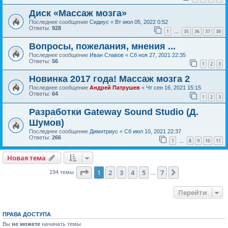
Диск «Массаж мозга»
Последнее сообщение
Сидиус
«
Вт июл 05, 2022 0:52
Ответы:
928
1
35
36
37
38
…
Вопросы, пожелания, мнения ...
Последнее сообщение
Иван Славов
«
Сб ноя 27, 2021 22:35
Ответы:
56
1
2
3
Новинка 2017 года! Массаж мозга 2
Последнее сообщение
Андрей Патрушев
«
Чт сен 16, 2021 15:15
Ответы:
64
1
2
3
Разработки Gateway Sound Studio (Д.
Шумов)
Последнее сообщение
Димитриус
«
Сб июл 10, 2021 22:37
Ответы:
266
1
8
9
10
11
…
Новая тема
Страница
1
из
7
1
2
3
4
5
7
След.
194 темы
…
Перейти
ПРАВА ДОСТУПА
Вы
не можете
начинать темы