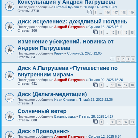
Консультация у Андрея Патрушева
Последнее сообщение
Виталий Куклин
«
Сб мар 14, 2026 13:09
Ответы:
3710
1
146
147
148
149
…
Диск Исцеление2: Дождливый Полдень
Последнее сообщение
Андрей Патрушев
«
Ср июл 16, 2025 16:11
Ответы:
300
1
10
11
12
13
…
Изменение убеждений. Новинка от
Андрея Патрушева
Последнее сообщение
Карен
«
Ср июл 02, 2025 12:05
Ответы:
84
1
2
3
4
Диск А.Патрушева «Путешествие по
внутренним мирам»
Последнее сообщение
Андрей Патрушев
«
Пн июн 02, 2025 15:26
Ответы:
431
1
15
16
17
18
…
Диск (Дельта-медитация)
Последнее сообщение
Иван Славов
«
Пт май 23, 2025 22:36
Ответы:
1
Солнечный ветер
Последнее сообщение
Василисушка
«
Пт мар 28, 2025 14:17
Ответы:
800
1
30
31
32
33
…
Диск «Проводник»
Последнее сообщение
Андрей Патрушев
«
Ср фев 12, 2025 6:54