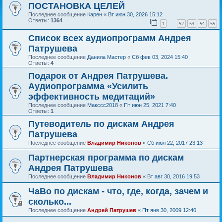
ПОСТАНОВКА ЦЕЛЕЙ
Последнее сообщение
Карен
«
Вт июн 30, 2026 15:12
Ответы:
1364
1
52
53
54
55
…
Список всех аудиопрограмм Андрея
Патрушева
Последнее сообщение
Данила Мастер
«
Сб фев 03, 2024 15:40
Ответы:
4
Подарок от Андрея Патрушева.
Аудиопрограмма «Усилить
эффективность медитаций»
Последнее сообщение
Макссс2018
«
Пт июн 25, 2021 7:40
Ответы:
1
Путеводитель по дискам Андрея
Патрушева
Последнее сообщение
Владимир Никонов
«
Сб июл 22, 2017 23:13
Партнерская программа по дискам
Андрея Патрушева
Последнее сообщение
Владимир Никонов
«
Вт авг 30, 2016 19:53
ЧаВо по дискам - что, где, когда, зачем и
сколько...
Последнее сообщение
Андрей Патрушев
«
Пт янв 30, 2009 12:40