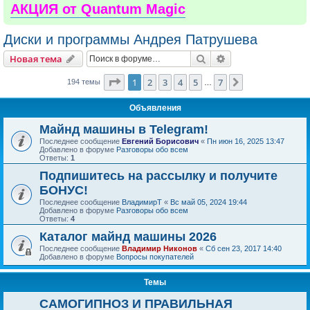
АКЦИЯ от Quantum Magic
Диски и программы Андрея Патрушева
Поиск
Расширенный пои
Новая тема
Страница
1
из
7
1
2
3
4
5
7
След.
194 темы
…
Объявления
Майнд машины в Telegram!
Последнее сообщение
Евгений Борисович
«
Пн июн 16, 2025 13:47
Добавлено в форуме
Разговоры обо всем
Ответы:
1
Подпишитесь на рассылку и получите
БОНУС!
Последнее сообщение
ВладимирТ
«
Вс май 05, 2024 19:44
Добавлено в форуме
Разговоры обо всем
Ответы:
4
Каталог майнд машины 2026
Последнее сообщение
Владимир Никонов
«
Сб сен 23, 2017 14:40
Добавлено в форуме
Вопросы покупателей
Темы
САМОГИПНОЗ И ПРАВИЛЬНАЯ