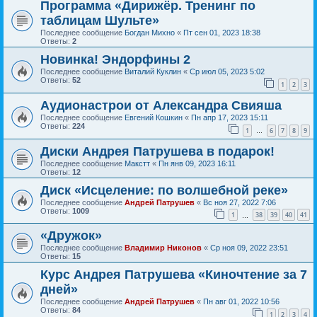
Программа «Дирижёр. Тренинг по
таблицам Шульте»
Последнее сообщение
Богдан Михно
«
Пт сен 01, 2023 18:38
Ответы:
2
Новинка! Эндорфины 2
Последнее сообщение
Виталий Куклин
«
Ср июл 05, 2023 5:02
Ответы:
52
1
2
3
Аудионастрои от Александра Свияша
Последнее сообщение
Евгений Кошкин
«
Пн апр 17, 2023 15:11
Ответы:
224
1
6
7
8
9
…
Диски Андрея Патрушева в подарок!
Последнее сообщение
Макстт
«
Пн янв 09, 2023 16:11
Ответы:
12
Диск «Исцеление: по волшебной реке»
Последнее сообщение
Андрей Патрушев
«
Вс ноя 27, 2022 7:06
Ответы:
1009
1
38
39
40
41
…
«Дружок»
Последнее сообщение
Владимир Никонов
«
Ср ноя 09, 2022 23:51
Ответы:
15
Курс Андрея Патрушева «Киночтение за 7
дней»
Последнее сообщение
Андрей Патрушев
«
Пн авг 01, 2022 10:56
Ответы:
84
1
2
3
4