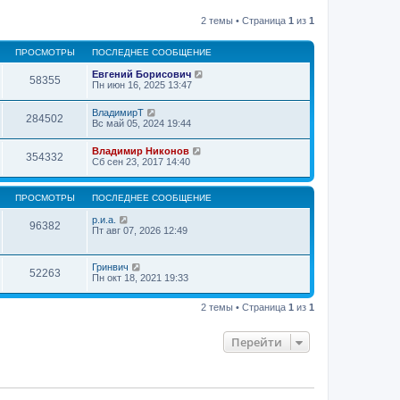
2 темы • Страница
1
из
1
ПРОСМОТРЫ
ПОСЛЕДНЕЕ СООБЩЕНИЕ
Евгений Борисович
58355
Пн июн 16, 2025 13:47
ВладимирТ
284502
Вс май 05, 2024 19:44
Владимир Никонов
354332
Сб сен 23, 2017 14:40
ПРОСМОТРЫ
ПОСЛЕДНЕЕ СООБЩЕНИЕ
р.и.а.
96382
Пт авг 07, 2026 12:49
Гринвич
52263
Пн окт 18, 2021 19:33
2 темы • Страница
1
из
1
Перейти