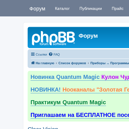
Форум
Каталог
Публикации
Прайс
Форум
Ссылки
FAQ
На главную
Список форумов
Приборы → Программы
Новинка Quantum Magic
Кулон Чу
НОВИНКА!
Нооканалы "Золотая Г
Практикум Quantum Magic
Приглашаем на БЕСПЛАТНОЕ пос