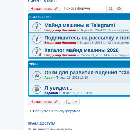
Clear Vision
Поиск
Рас
Новая тема
ОБЪЯВЛЕНИЯ
Майнд машины в Telegram!
Владимир Никонов
»
Пт дек 06, 2024 21:55
» в форуме
Подпишитесь на рассылку и по
Владимир Никонов
»
Вс дек 16, 2018 14:43
» в форуме
Каталог майнд машины 2026
Владимир Никонов
»
Сб сен 23, 2017 14:40
» в форум
ТЕМЫ
Очки для развития видения "Clea
Аура
»
Пт июл 16, 2021 16:10
Я увидел...
раданов
»
Пт авг 06, 2021 21:45
Новая тема
Вернуться к списку форумов
ПРАВА ДОСТУПА
Вы
не можете
начинать темы