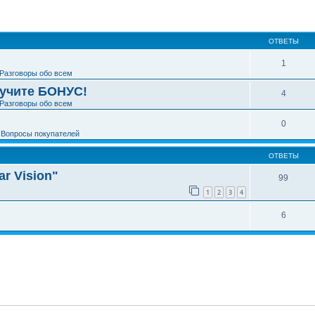
ширенный поиск
ОТВЕТЫ
1
Разговоры обо всем
лучите БОНУС!
4
Разговоры обо всем
0
е
Вопросы покупателей
ОТВЕТЫ
r Vision"
99
1
2
3
4
6