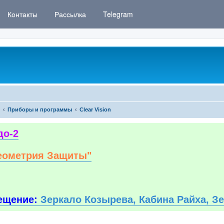
Контакты
Рассылка
Telegram
Приборы и программы
Clear Vision
до-2
еометрия Защиты"
ещение:
Зеркало Козырева, Кабина Райха, З