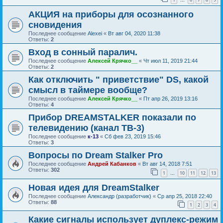
…
АКЦИЯ на приборы для осознанного
сновидения
Последнее сообщение
Alexei
«
Вт авг 04, 2020 11:38
Ответы:
2
Вход в сонный паралич.
Последнее сообщение
Алексей Крячко__
«
Чт июл 11, 2019 21:44
Ответы:
2
Как отключить " приветствие" DS, какой
смысл в таймере вообще?
Последнее сообщение
Алексей Крячко__
«
Пт апр 26, 2019 13:16
Ответы:
4
Прибор DREAMSTALKER показали по
телевидению (канал ТВ-3)
Последнее сообщение
к-13
«
Сб фев 23, 2019 15:46
Ответы:
3
Вопросы по Dream Stalker Pro
Последнее сообщение
Андрей Кабанков
«
Вт авг 14, 2018 7:51
Ответы:
302
1
10
11
12
13
…
Новая идея для DreamStalker
Последнее сообщение
Александр (разработчик)
«
Ср апр 25, 2018 22:40
Ответы:
88
1
2
3
4
Какие сигналы использует дуплекс-режим