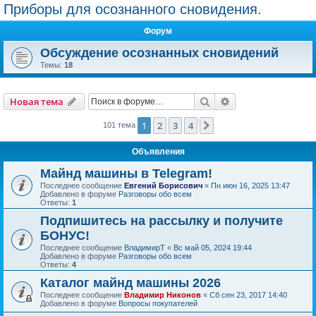
Приборы для осознанного сновидения.
Форум
Обсуждение осознанных сновидений
Темы:
18
Поиск
Расширенный пои
Новая тема
1
2
3
4
След.
101 тема
Объявления
Майнд машины в Telegram!
Последнее сообщение
Евгений Борисович
«
Пн июн 16, 2025 13:47
Добавлено в форуме
Разговоры обо всем
Ответы:
1
Подпишитесь на рассылку и получите
БОНУС!
Последнее сообщение
ВладимирТ
«
Вс май 05, 2024 19:44
Добавлено в форуме
Разговоры обо всем
Ответы:
4
Каталог майнд машины 2026
Последнее сообщение
Владимир Никонов
«
Сб сен 23, 2017 14:40
Добавлено в форуме
Вопросы покупателей