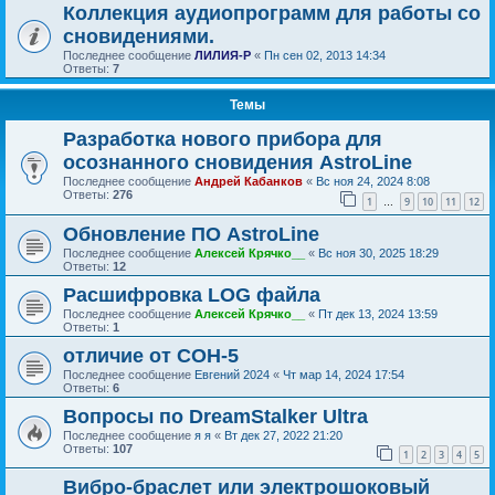
Коллекция аудиопрограмм для работы со
сновидениями.
Последнее сообщение
ЛИЛИЯ-Р
«
Пн сен 02, 2013 14:34
Ответы:
7
Темы
Разработка нового прибора для
осознанного сновидения AstroLine
Последнее сообщение
Андрей Кабанков
«
Вс ноя 24, 2024 8:08
Ответы:
276
1
9
10
11
12
…
Обновление ПО AstroLine
Последнее сообщение
Алексей Крячко__
«
Вс ноя 30, 2025 18:29
Ответы:
12
Расшифровка LOG файла
Последнее сообщение
Алексей Крячко__
«
Пт дек 13, 2024 13:59
Ответы:
1
отличие от СОН-5
Последнее сообщение
Евгений 2024
«
Чт мар 14, 2024 17:54
Ответы:
6
Вопросы по DreamStalker Ultra
Последнее сообщение
я я
«
Вт дек 27, 2022 21:20
Ответы:
107
1
2
3
4
5
Вибро-браслет или электрошоковый