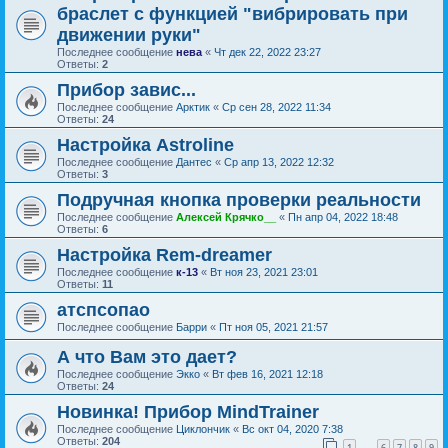
браслет с функцией "вибрировать при
движении руки"
Последнее сообщение
нева
«
Чт дек 22, 2022 23:27
Ответы:
2
Прибор завис...
Последнее сообщение
Арктик
«
Ср сен 28, 2022 11:34
Ответы:
24
Настройка Astroline
Последнее сообщение
Дантес
«
Ср апр 13, 2022 12:32
Ответы:
3
Подручная кнопка проверки реальности
Последнее сообщение
Алексей Крячко__
«
Пн апр 04, 2022 18:48
Ответы:
6
Настройка Rem-dreamer
Последнее сообщение
к-13
«
Вт ноя 23, 2021 23:01
Ответы:
11
атспсопао
Последнее сообщение
Барри
«
Пт ноя 05, 2021 21:57
А что Вам это дает?
Последнее сообщение
Экко
«
Вт фев 16, 2021 12:18
Ответы:
24
Новинка! Прибор MindTrainer
Последнее сообщение
Циклончик
«
Вс окт 04, 2020 7:38
Ответы:
204
1
6
7
8
9