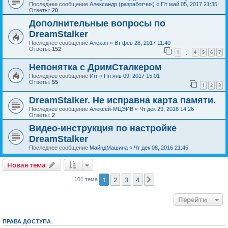
Последнее сообщение
Александр (разработчик)
«
Пт май 05, 2017 21:35
Ответы:
20
Дополнительные вопросы по
DreamStalker
Последнее сообщение
Алехан
«
Вт фев 28, 2017 11:40
Ответы:
152
1
4
5
6
7
…
Непонятка с ДримСталкером
Последнее сообщение
Игг
«
Пн янв 09, 2017 15:01
Ответы:
55
1
2
3
DreamStalker. Не исправна карта памяти.
Последнее сообщение
Алексей-МЦЭИВ
«
Чт дек 29, 2016 14:26
Ответы:
2
Видео-инструкция по настройке
DreamStalker
Последнее сообщение
МайндМашина
«
Чт дек 08, 2016 21:45
Новая тема
1
2
3
4
След.
101 тема
Перейти
ПРАВА ДОСТУПА