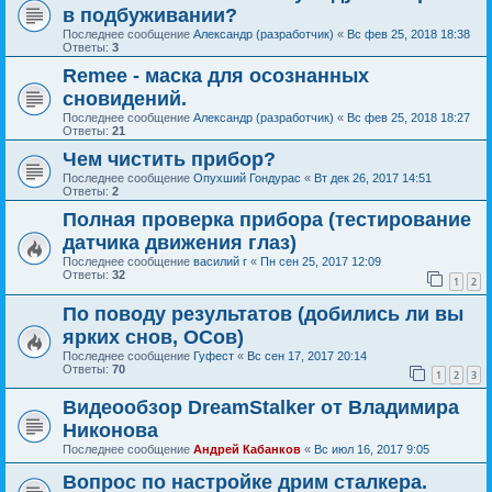
в подбуживании?
Последнее сообщение
Александр (разработчик)
«
Вс фев 25, 2018 18:38
Ответы:
3
Remee - маска для осознанных
сновидений.
Последнее сообщение
Александр (разработчик)
«
Вс фев 25, 2018 18:27
Ответы:
21
Чем чистить прибор?
Последнее сообщение
Опухший Гондурас
«
Вт дек 26, 2017 14:51
Ответы:
2
Полная проверка прибора (тестирование
датчика движения глаз)
Последнее сообщение
василий г
«
Пн сен 25, 2017 12:09
Ответы:
32
1
2
По поводу результатов (добились ли вы
ярких снов, ОСов)
Последнее сообщение
Гуфест
«
Вс сен 17, 2017 20:14
Ответы:
70
1
2
3
Видеообзор DreamStalker от Владимира
Никонова
Последнее сообщение
Андрей Кабанков
«
Вс июл 16, 2017 9:05
Вопрос по настройке дрим сталкера.