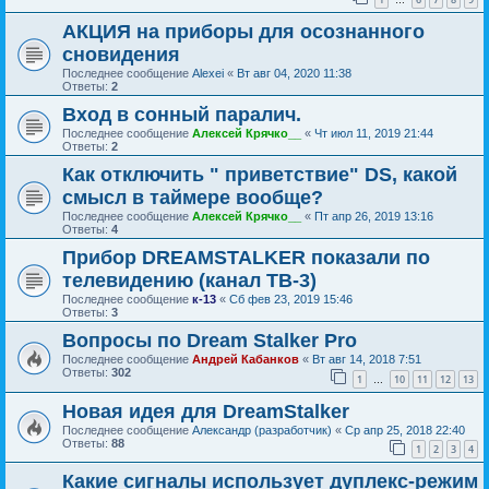
…
АКЦИЯ на приборы для осознанного
сновидения
Последнее сообщение
Alexei
«
Вт авг 04, 2020 11:38
Ответы:
2
Вход в сонный паралич.
Последнее сообщение
Алексей Крячко__
«
Чт июл 11, 2019 21:44
Ответы:
2
Как отключить " приветствие" DS, какой
смысл в таймере вообще?
Последнее сообщение
Алексей Крячко__
«
Пт апр 26, 2019 13:16
Ответы:
4
Прибор DREAMSTALKER показали по
телевидению (канал ТВ-3)
Последнее сообщение
к-13
«
Сб фев 23, 2019 15:46
Ответы:
3
Вопросы по Dream Stalker Pro
Последнее сообщение
Андрей Кабанков
«
Вт авг 14, 2018 7:51
Ответы:
302
1
10
11
12
13
…
Новая идея для DreamStalker
Последнее сообщение
Александр (разработчик)
«
Ср апр 25, 2018 22:40
Ответы:
88
1
2
3
4
Какие сигналы использует дуплекс-режим