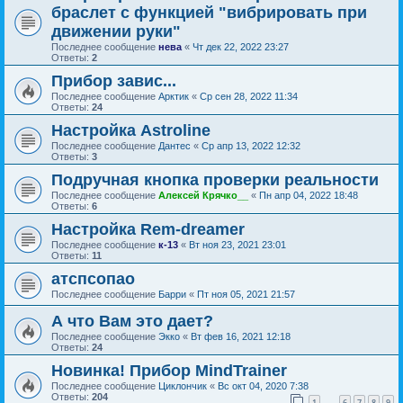
браслет с функцией "вибрировать при
движении руки"
Последнее сообщение
нева
«
Чт дек 22, 2022 23:27
Ответы:
2
Прибор завис...
Последнее сообщение
Арктик
«
Ср сен 28, 2022 11:34
Ответы:
24
Настройка Astroline
Последнее сообщение
Дантес
«
Ср апр 13, 2022 12:32
Ответы:
3
Подручная кнопка проверки реальности
Последнее сообщение
Алексей Крячко__
«
Пн апр 04, 2022 18:48
Ответы:
6
Настройка Rem-dreamer
Последнее сообщение
к-13
«
Вт ноя 23, 2021 23:01
Ответы:
11
атспсопао
Последнее сообщение
Барри
«
Пт ноя 05, 2021 21:57
А что Вам это дает?
Последнее сообщение
Экко
«
Вт фев 16, 2021 12:18
Ответы:
24
Новинка! Прибор MindTrainer
Последнее сообщение
Циклончик
«
Вс окт 04, 2020 7:38
Ответы:
204
1
6
7
8
9