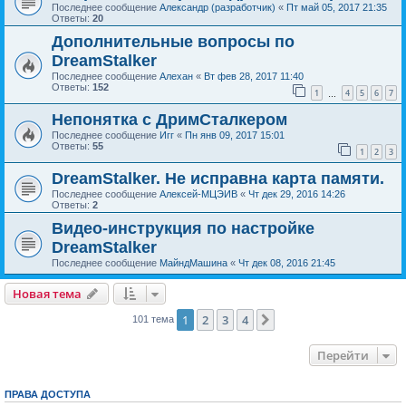
Последнее сообщение
Александр (разработчик)
«
Пт май 05, 2017 21:35
Ответы:
20
Дополнительные вопросы по
DreamStalker
Последнее сообщение
Алехан
«
Вт фев 28, 2017 11:40
Ответы:
152
1
4
5
6
7
…
Непонятка с ДримСталкером
Последнее сообщение
Игг
«
Пн янв 09, 2017 15:01
Ответы:
55
1
2
3
DreamStalker. Не исправна карта памяти.
Последнее сообщение
Алексей-МЦЭИВ
«
Чт дек 29, 2016 14:26
Ответы:
2
Видео-инструкция по настройке
DreamStalker
Последнее сообщение
МайндМашина
«
Чт дек 08, 2016 21:45
Новая тема
1
2
3
4
След.
101 тема
Перейти
ПРАВА ДОСТУПА