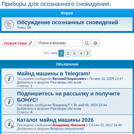
Приборы для осознанного сновидения.
Форум
Обсуждение осознанных сновидений
Темы:
18
Поиск
Расширенный пои
Новая тема
1
2
3
4
След.
101 тема
Объявления
Майнд машины в Telegram!
Последнее сообщение
Евгений Борисович
«
Пн июн 16, 2025 13:47
Добавлено в форуме
Разговоры обо всем
Ответы:
1
Подпишитесь на рассылку и получите
БОНУС!
Последнее сообщение
ВладимирТ
«
Вс май 05, 2024 19:44
Добавлено в форуме
Разговоры обо всем
Ответы:
4
Каталог майнд машины 2026
Последнее сообщение
Владимир Никонов
«
Сб сен 23, 2017 14:40
Добавлено в форуме
Вопросы покупателей