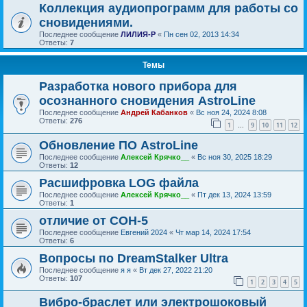
Коллекция аудиопрограмм для работы со
сновидениями.
Последнее сообщение
ЛИЛИЯ-Р
«
Пн сен 02, 2013 14:34
Ответы:
7
Темы
Разработка нового прибора для
осознанного сновидения AstroLine
Последнее сообщение
Андрей Кабанков
«
Вс ноя 24, 2024 8:08
Ответы:
276
1
9
10
11
12
…
Обновление ПО AstroLine
Последнее сообщение
Алексей Крячко__
«
Вс ноя 30, 2025 18:29
Ответы:
12
Расшифровка LOG файла
Последнее сообщение
Алексей Крячко__
«
Пт дек 13, 2024 13:59
Ответы:
1
отличие от СОН-5
Последнее сообщение
Евгений 2024
«
Чт мар 14, 2024 17:54
Ответы:
6
Вопросы по DreamStalker Ultra
Последнее сообщение
я я
«
Вт дек 27, 2022 21:20
Ответы:
107
1
2
3
4
5
Вибро-браслет или электрошоковый