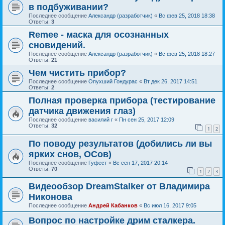
в подбуживании?
Последнее сообщение
Александр (разработчик)
«
Вс фев 25, 2018 18:38
Ответы:
3
Remee - маска для осознанных
сновидений.
Последнее сообщение
Александр (разработчик)
«
Вс фев 25, 2018 18:27
Ответы:
21
Чем чистить прибор?
Последнее сообщение
Опухший Гондурас
«
Вт дек 26, 2017 14:51
Ответы:
2
Полная проверка прибора (тестирование
датчика движения глаз)
Последнее сообщение
василий г
«
Пн сен 25, 2017 12:09
Ответы:
32
1
2
По поводу результатов (добились ли вы
ярких снов, ОСов)
Последнее сообщение
Гуфест
«
Вс сен 17, 2017 20:14
Ответы:
70
1
2
3
Видеообзор DreamStalker от Владимира
Никонова
Последнее сообщение
Андрей Кабанков
«
Вс июл 16, 2017 9:05
Вопрос по настройке дрим сталкера.