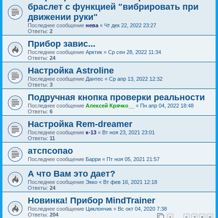
браслет с функцией "вибрировать при
движении руки"
Последнее сообщение
нева
«
Чт дек 22, 2022 23:27
Ответы:
2
Прибор завис...
Последнее сообщение
Арктик
«
Ср сен 28, 2022 11:34
Ответы:
24
Настройка Astroline
Последнее сообщение
Дантес
«
Ср апр 13, 2022 12:32
Ответы:
3
Подручная кнопка проверки реальности
Последнее сообщение
Алексей Крячко__
«
Пн апр 04, 2022 18:48
Ответы:
6
Настройка Rem-dreamer
Последнее сообщение
к-13
«
Вт ноя 23, 2021 23:01
Ответы:
11
атспсопао
Последнее сообщение
Барри
«
Пт ноя 05, 2021 21:57
А что Вам это дает?
Последнее сообщение
Экко
«
Вт фев 16, 2021 12:18
Ответы:
24
Новинка! Прибор MindTrainer
Последнее сообщение
Циклончик
«
Вс окт 04, 2020 7:38
Ответы:
204
1
6
7
8
9