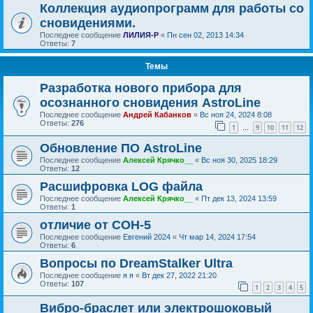
Коллекция аудиопрограмм для работы со
сновидениями.
Последнее сообщение
ЛИЛИЯ-Р
«
Пн сен 02, 2013 14:34
Ответы:
7
Темы
Разработка нового прибора для
осознанного сновидения AstroLine
Последнее сообщение
Андрей Кабанков
«
Вс ноя 24, 2024 8:08
Ответы:
276
1
9
10
11
12
…
Обновление ПО AstroLine
Последнее сообщение
Алексей Крячко__
«
Вс ноя 30, 2025 18:29
Ответы:
12
Расшифровка LOG файла
Последнее сообщение
Алексей Крячко__
«
Пт дек 13, 2024 13:59
Ответы:
1
отличие от СОН-5
Последнее сообщение
Евгений 2024
«
Чт мар 14, 2024 17:54
Ответы:
6
Вопросы по DreamStalker Ultra
Последнее сообщение
я я
«
Вт дек 27, 2022 21:20
Ответы:
107
1
2
3
4
5
Вибро-браслет или электрошоковый