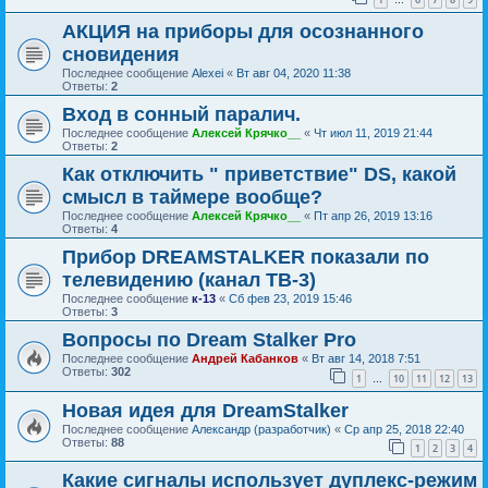
…
АКЦИЯ на приборы для осознанного
сновидения
Последнее сообщение
Alexei
«
Вт авг 04, 2020 11:38
Ответы:
2
Вход в сонный паралич.
Последнее сообщение
Алексей Крячко__
«
Чт июл 11, 2019 21:44
Ответы:
2
Как отключить " приветствие" DS, какой
смысл в таймере вообще?
Последнее сообщение
Алексей Крячко__
«
Пт апр 26, 2019 13:16
Ответы:
4
Прибор DREAMSTALKER показали по
телевидению (канал ТВ-3)
Последнее сообщение
к-13
«
Сб фев 23, 2019 15:46
Ответы:
3
Вопросы по Dream Stalker Pro
Последнее сообщение
Андрей Кабанков
«
Вт авг 14, 2018 7:51
Ответы:
302
1
10
11
12
13
…
Новая идея для DreamStalker
Последнее сообщение
Александр (разработчик)
«
Ср апр 25, 2018 22:40
Ответы:
88
1
2
3
4
Какие сигналы использует дуплекс-режим