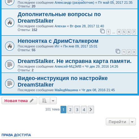
Последнее сообщение
Александр (разработчик)
«
Пт май 05, 2017 21:35
Ответы:
20
Дополнительные вопросы по
DreamStalker
Последнее сообщение
Алехан
«
Вт фев 28, 2017 11:40
Ответы:
152
1
4
5
6
7
…
Непонятка с ДримСталкером
Последнее сообщение
Игг
«
Пн янв 09, 2017 15:01
Ответы:
55
1
2
3
DreamStalker. Не исправна карта памяти.
Последнее сообщение
Алексей-МЦЭИВ
«
Чт дек 29, 2016 14:26
Ответы:
2
Видео-инструкция по настройке
DreamStalker
Последнее сообщение
МайндМашина
«
Чт дек 08, 2016 21:45
Новая тема
1
2
3
4
След.
101 тема
Перейти
ПРАВА ДОСТУПА