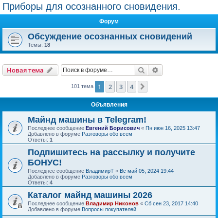
Приборы для осознанного сновидения.
Форум
Обсуждение осознанных сновидений
Темы:
18
Поиск
Расширенный пои
Новая тема
1
2
3
4
След.
101 тема
Объявления
Майнд машины в Telegram!
Последнее сообщение
Евгений Борисович
«
Пн июн 16, 2025 13:47
Добавлено в форуме
Разговоры обо всем
Ответы:
1
Подпишитесь на рассылку и получите
БОНУС!
Последнее сообщение
ВладимирТ
«
Вс май 05, 2024 19:44
Добавлено в форуме
Разговоры обо всем
Ответы:
4
Каталог майнд машины 2026
Последнее сообщение
Владимир Никонов
«
Сб сен 23, 2017 14:40
Добавлено в форуме
Вопросы покупателей