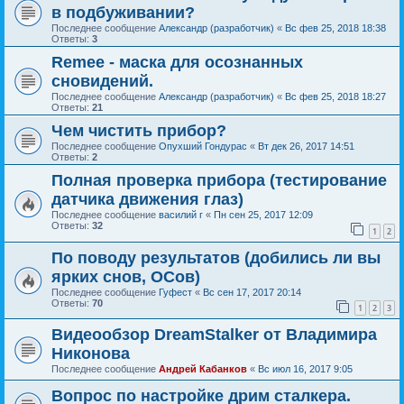
в подбуживании?
Последнее сообщение
Александр (разработчик)
«
Вс фев 25, 2018 18:38
Ответы:
3
Remee - маска для осознанных
сновидений.
Последнее сообщение
Александр (разработчик)
«
Вс фев 25, 2018 18:27
Ответы:
21
Чем чистить прибор?
Последнее сообщение
Опухший Гондурас
«
Вт дек 26, 2017 14:51
Ответы:
2
Полная проверка прибора (тестирование
датчика движения глаз)
Последнее сообщение
василий г
«
Пн сен 25, 2017 12:09
Ответы:
32
1
2
По поводу результатов (добились ли вы
ярких снов, ОСов)
Последнее сообщение
Гуфест
«
Вс сен 17, 2017 20:14
Ответы:
70
1
2
3
Видеообзор DreamStalker от Владимира
Никонова
Последнее сообщение
Андрей Кабанков
«
Вс июл 16, 2017 9:05
Вопрос по настройке дрим сталкера.