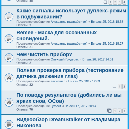
Ответы:
88
1
2
3
4
Какие сигналы использует дуплекс-режим
в подбуживании?
Последнее сообщение
Александр (разработчик)
«
Вс фев 25, 2018 18:38
Ответы:
3
Remee - маска для осознанных
сновидений.
Последнее сообщение
Александр (разработчик)
«
Вс фев 25, 2018 18:27
Ответы:
21
Чем чистить прибор?
Последнее сообщение
Опухший Гондурас
«
Вт дек 26, 2017 14:51
Ответы:
2
Полная проверка прибора (тестирование
датчика движения глаз)
Последнее сообщение
василий г
«
Пн сен 25, 2017 12:09
Ответы:
32
1
2
По поводу результатов (добились ли вы
ярких снов, ОСов)
Последнее сообщение
Гуфест
«
Вс сен 17, 2017 20:14
Ответы:
70
1
2
3
Видеообзор DreamStalker от Владимира
Никонова