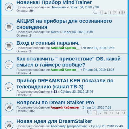
Новинка! Прибор MindTrainer
Последнее сообщение
Циклончик
«
Вс окт 04, 2020 7:38
Ответы:
204
1
6
7
8
9
…
АКЦИЯ на приборы для осознанного
сновидения
Последнее сообщение
Alexei
«
Вт авг 04, 2020 11:38
Ответы:
2
Вход в сонный паралич.
Последнее сообщение
Алексей Крячко__
«
Чт июл 11, 2019 21:44
Ответы:
2
Как отключить " приветствие" DS, какой
смысл в таймере вообще?
Последнее сообщение
Алексей Крячко__
«
Пт апр 26, 2019 13:16
Ответы:
4
Прибор DREAMSTALKER показали по
телевидению (канал ТВ-3)
Последнее сообщение
к-13
«
Сб фев 23, 2019 15:46
Ответы:
3
Вопросы по Dream Stalker Pro
Последнее сообщение
Андрей Кабанков
«
Вт авг 14, 2018 7:51
Ответы:
302
1
10
11
12
13
…
Новая идея для DreamStalker
Последнее сообщение
Александр (разработчик)
«
Ср апр 25, 2018 22:40