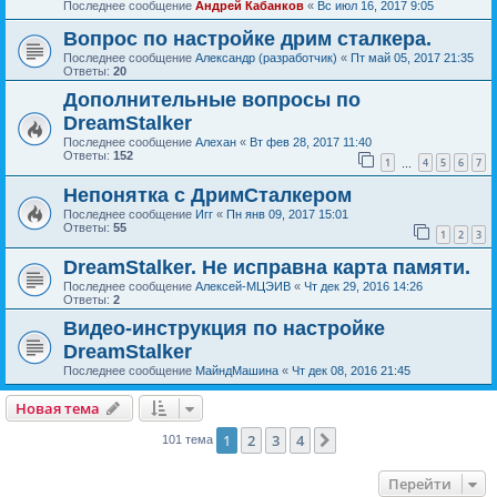
Последнее сообщение
Андрей Кабанков
«
Вс июл 16, 2017 9:05
Вопрос по настройке дрим сталкера.
Последнее сообщение
Александр (разработчик)
«
Пт май 05, 2017 21:35
Ответы:
20
Дополнительные вопросы по
DreamStalker
Последнее сообщение
Алехан
«
Вт фев 28, 2017 11:40
Ответы:
152
1
4
5
6
7
…
Непонятка с ДримСталкером
Последнее сообщение
Игг
«
Пн янв 09, 2017 15:01
Ответы:
55
1
2
3
DreamStalker. Не исправна карта памяти.
Последнее сообщение
Алексей-МЦЭИВ
«
Чт дек 29, 2016 14:26
Ответы:
2
Видео-инструкция по настройке
DreamStalker
Последнее сообщение
МайндМашина
«
Чт дек 08, 2016 21:45
Новая тема
1
2
3
4
След.
101 тема
Перейти