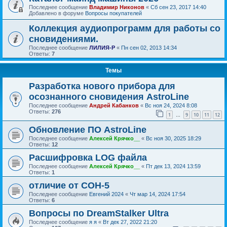
Последнее сообщение
Владимир Никонов
«
Сб сен 23, 2017 14:40
Добавлено в форуме
Вопросы покупателей
Коллекция аудиопрограмм для работы со
сновидениями.
Последнее сообщение
ЛИЛИЯ-Р
«
Пн сен 02, 2013 14:34
Ответы:
7
Темы
Разработка нового прибора для
осознанного сновидения AstroLine
Последнее сообщение
Андрей Кабанков
«
Вс ноя 24, 2024 8:08
Ответы:
276
1
9
10
11
12
…
Обновление ПО AstroLine
Последнее сообщение
Алексей Крячко__
«
Вс ноя 30, 2025 18:29
Ответы:
12
Расшифровка LOG файла
Последнее сообщение
Алексей Крячко__
«
Пт дек 13, 2024 13:59
Ответы:
1
отличие от СОН-5
Последнее сообщение
Евгений 2024
«
Чт мар 14, 2024 17:54
Ответы:
6
Вопросы по DreamStalker Ultra
Последнее сообщение
я я
«
Вт дек 27, 2022 21:20