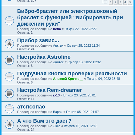
Ответы:
107
1
2
3
4
5
Вибро-браслет или электрошоковый
браслет с функцией "вибрировать при
движении руки"
Последнее сообщение
нева
«
Чт дек 22, 2022 23:27
Ответы:
2
Прибор завис...
Последнее сообщение
Арктик
«
Ср сен 28, 2022 11:34
Ответы:
24
Настройка Astroline
Последнее сообщение
Дантес
«
Ср апр 13, 2022 12:32
Ответы:
3
Подручная кнопка проверки реальности
Последнее сообщение
Алексей Крячко__
«
Пн апр 04, 2022 18:48
Ответы:
6
Настройка Rem-dreamer
Последнее сообщение
к-13
«
Вт ноя 23, 2021 23:01
Ответы:
11
атспсопао
Последнее сообщение
Барри
«
Пт ноя 05, 2021 21:57
А что Вам это дает?
Последнее сообщение
Экко
«
Вт фев 16, 2021 12:18
Ответы:
24