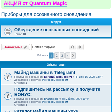
АКЦИЯ от Quantum Magic
Приборы для осознанного сновидения.
Форум
Обсуждение осознанных сновидений
Темы:
18
Поиск
Расширенный пои
Новая тема
1
2
3
4
След.
101 тема
Объявления
Майнд машины в Telegram!
Последнее сообщение
Евгений Борисович
«
Пн июн 16, 2025 13:47
Добавлено в форуме
Разговоры обо всем
Ответы:
1
Подпишитесь на рассылку и получите
БОНУС!
Последнее сообщение
ВладимирТ
«
Вс май 05, 2024 19:44
Добавлено в форуме
Разговоры обо всем
Ответы:
4
Каталог майнд машины 2026