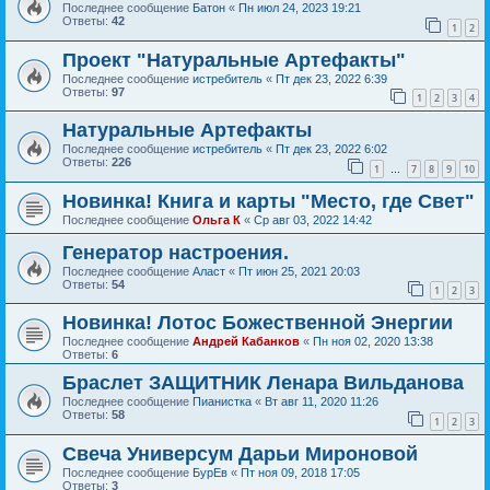
Последнее сообщение
Батон
«
Пн июл 24, 2023 19:21
Ответы:
42
1
2
Проект "Натуральные Артефакты"
Последнее сообщение
истребитель
«
Пт дек 23, 2022 6:39
Ответы:
97
1
2
3
4
Натуральные Артефакты
Последнее сообщение
истребитель
«
Пт дек 23, 2022 6:02
Ответы:
226
1
7
8
9
10
…
Новинка! Книга и карты "Место, где Свет"
Последнее сообщение
Ольга К
«
Ср авг 03, 2022 14:42
Генератор настроения.
Последнее сообщение
Аласт
«
Пт июн 25, 2021 20:03
Ответы:
54
1
2
3
Новинка! Лотос Божественной Энергии
Последнее сообщение
Андрей Кабанков
«
Пн ноя 02, 2020 13:38
Ответы:
6
Браслет ЗАЩИТНИК Ленара Вильданова
Последнее сообщение
Пианистка
«
Вт авг 11, 2020 11:26
Ответы:
58
1
2
3
Свеча Универсум Дарьи Мироновой
Последнее сообщение
БурЕв
«
Пт ноя 09, 2018 17:05
Ответы:
3