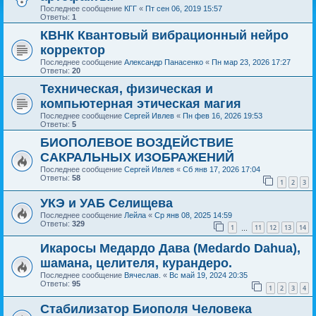
Последнее сообщение
КГГ
«
Пт сен 06, 2019 15:57
Ответы:
1
КВНК Квантовый вибрационный нейро
корректор
Последнее сообщение
Александр Панасенко
«
Пн мар 23, 2026 17:27
Ответы:
20
Техническая, физическая и
компьютерная этическая магия
Последнее сообщение
Сергей Ивлев
«
Пн фев 16, 2026 19:53
Ответы:
5
БИОПОЛЕВОЕ ВОЗДЕЙСТВИЕ
САКРАЛЬНЫХ ИЗОБРАЖЕНИЙ
Последнее сообщение
Сергей Ивлев
«
Сб янв 17, 2026 17:04
Ответы:
58
1
2
3
УКЭ и УАБ Селищева
Последнее сообщение
Лейла
«
Ср янв 08, 2025 14:59
Ответы:
329
1
11
12
13
14
…
Икаросы Медардо Дава (Medardo Dahua),
шамана, целителя, курандеро.
Последнее сообщение
Вячеслав.
«
Вс май 19, 2024 20:35
Ответы:
95
1
2
3
4
Стабилизатор Биополя Человека