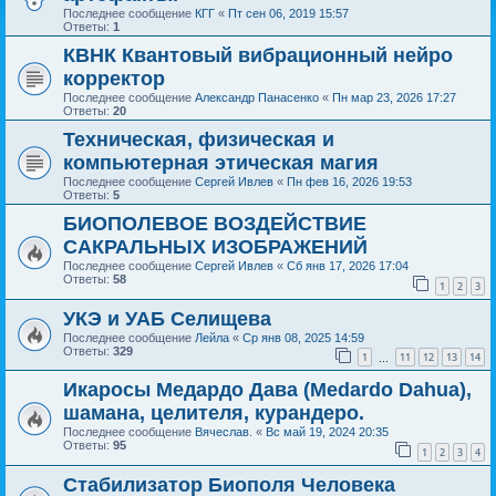
Последнее сообщение
КГГ
«
Пт сен 06, 2019 15:57
Ответы:
1
КВНК Квантовый вибрационный нейро
корректор
Последнее сообщение
Александр Панасенко
«
Пн мар 23, 2026 17:27
Ответы:
20
Техническая, физическая и
компьютерная этическая магия
Последнее сообщение
Сергей Ивлев
«
Пн фев 16, 2026 19:53
Ответы:
5
БИОПОЛЕВОЕ ВОЗДЕЙСТВИЕ
САКРАЛЬНЫХ ИЗОБРАЖЕНИЙ
Последнее сообщение
Сергей Ивлев
«
Сб янв 17, 2026 17:04
Ответы:
58
1
2
3
УКЭ и УАБ Селищева
Последнее сообщение
Лейла
«
Ср янв 08, 2025 14:59
Ответы:
329
1
11
12
13
14
…
Икаросы Медардо Дава (Medardo Dahua),
шамана, целителя, курандеро.
Последнее сообщение
Вячеслав.
«
Вс май 19, 2024 20:35
Ответы:
95
1
2
3
4
Стабилизатор Биополя Человека