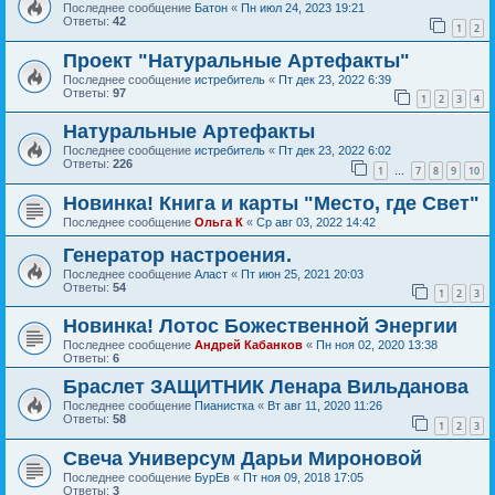
Последнее сообщение
Батон
«
Пн июл 24, 2023 19:21
Ответы:
42
1
2
Проект "Натуральные Артефакты"
Последнее сообщение
истребитель
«
Пт дек 23, 2022 6:39
Ответы:
97
1
2
3
4
Натуральные Артефакты
Последнее сообщение
истребитель
«
Пт дек 23, 2022 6:02
Ответы:
226
1
7
8
9
10
…
Новинка! Книга и карты "Место, где Свет"
Последнее сообщение
Ольга К
«
Ср авг 03, 2022 14:42
Генератор настроения.
Последнее сообщение
Аласт
«
Пт июн 25, 2021 20:03
Ответы:
54
1
2
3
Новинка! Лотос Божественной Энергии
Последнее сообщение
Андрей Кабанков
«
Пн ноя 02, 2020 13:38
Ответы:
6
Браслет ЗАЩИТНИК Ленара Вильданова
Последнее сообщение
Пианистка
«
Вт авг 11, 2020 11:26
Ответы:
58
1
2
3
Свеча Универсум Дарьи Мироновой
Последнее сообщение
БурЕв
«
Пт ноя 09, 2018 17:05
Ответы:
3