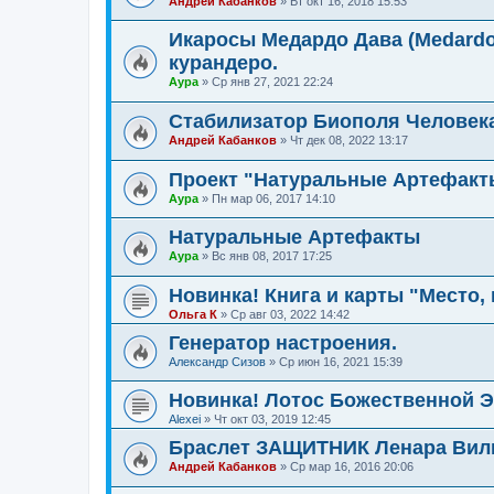
Андрей Кабанков
»
Вт окт 16, 2018 15:53
Икаросы Медардо Дава (Medardo
курандеро.
Аура
»
Ср янв 27, 2021 22:24
Стабилизатор Биополя Человек
Андрей Кабанков
»
Чт дек 08, 2022 13:17
Проект "Натуральные Артефакт
Аура
»
Пн мар 06, 2017 14:10
Натуральные Артефакты
Аура
»
Вс янв 08, 2017 17:25
Новинка! Книга и карты "Место, 
Ольга К
»
Ср авг 03, 2022 14:42
Генератор настроения.
Александр Сизов
»
Ср июн 16, 2021 15:39
Новинка! Лотос Божественной 
Alexei
»
Чт окт 03, 2019 12:45
Браслет ЗАЩИТНИК Ленара Вил
Андрей Кабанков
»
Ср мар 16, 2016 20:06