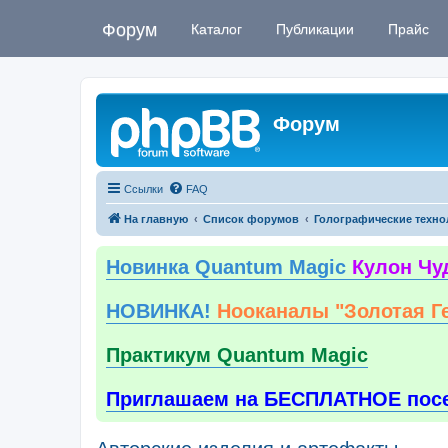
Форум
Каталог
Публикации
Прайс
Форум
Ссылки
FAQ
На главную
Список форумов
Голографические техно
Новинка Quantum Magic
Кулон Чу
НОВИНКА!
Нооканалы "Золотая Г
Практикум Quantum Magic
Приглашаем на БЕСПЛАТНОЕ пос