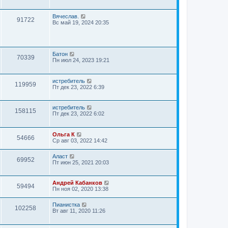
Вячеслав.
91722
Вс май 19, 2024 20:35
Батон
70339
Пн июл 24, 2023 19:21
истребитель
119959
Пт дек 23, 2022 6:39
истребитель
158115
Пт дек 23, 2022 6:02
Ольга К
54666
Ср авг 03, 2022 14:42
Аласт
69952
Пт июн 25, 2021 20:03
Андрей Кабанков
59494
Пн ноя 02, 2020 13:38
Пианистка
102258
Вт авг 11, 2020 11:26