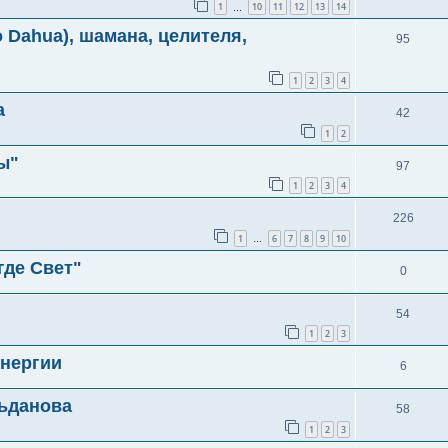
1
10
11
12
13
14
…
 Dahua), шамана, целителя,
95
1
2
3
4
а
42
1
2
ы"
97
1
2
3
4
226
1
6
7
8
9
10
…
где Свет"
0
54
1
2
3
Энергии
6
ьданова
58
1
2
3