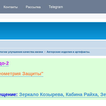
Контакты
Рассылка
Telegram
логии улучшения качества жизни
Авторские изделия и артефакты.
до-2
еометрия Защиты"
ещение:
Зеркало Козырева, Кабина Райха, З