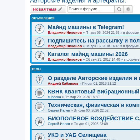
Авторские изделия и артефакты.
Поиск
Рас
Новая тема
ОБЪЯВЛЕНИЯ
Майнд машины в Telegram!
Владимир Никонов
»
Пт дек 06, 2024 21:55
» в форуме
Подпишитесь на рассылку и по
Владимир Никонов
»
Вс дек 16, 2018 14:43
» в форуме
Каталог майнд машины 2026
Владимир Никонов
»
Сб сен 23, 2017 14:40
» в форум
ТЕМЫ
О разделе Авторские изделия и
Андрей Кабанков
»
Пн окт 01, 2018 21:12
КВНК Квантовый вибрационный 
янреена
»
Пт мар 20, 2026 18:50
Техническая, физическая и ком
Сергей Ивлев
»
Вт фев 03, 2026 22:52
БИОПОЛЕВОЕ ВОЗДЕЙСТВИЕ 
Сергей Ивлев
»
Пн дек 01, 2025 23:09
УКЭ и УАБ Селищева