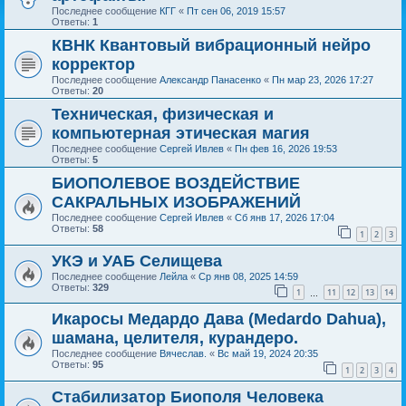
Последнее сообщение
КГГ
«
Пт сен 06, 2019 15:57
Ответы:
1
КВНК Квантовый вибрационный нейро
корректор
Последнее сообщение
Александр Панасенко
«
Пн мар 23, 2026 17:27
Ответы:
20
Техническая, физическая и
компьютерная этическая магия
Последнее сообщение
Сергей Ивлев
«
Пн фев 16, 2026 19:53
Ответы:
5
БИОПОЛЕВОЕ ВОЗДЕЙСТВИЕ
САКРАЛЬНЫХ ИЗОБРАЖЕНИЙ
Последнее сообщение
Сергей Ивлев
«
Сб янв 17, 2026 17:04
Ответы:
58
1
2
3
УКЭ и УАБ Селищева
Последнее сообщение
Лейла
«
Ср янв 08, 2025 14:59
Ответы:
329
1
11
12
13
14
…
Икаросы Медардо Дава (Medardo Dahua),
шамана, целителя, курандеро.
Последнее сообщение
Вячеслав.
«
Вс май 19, 2024 20:35
Ответы:
95
1
2
3
4
Стабилизатор Биополя Человека