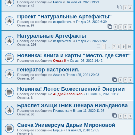
Последнее сообщение
Батон
«
Пн июл 24, 2023 19:21
Ответы:
42
1
2
Проект "Натуральные Артефакты"
Последнее сообщение
истребитель
«
Пт дек 23, 2022 6:39
Ответы:
97
1
2
3
4
Натуральные Артефакты
Последнее сообщение
истребитель
«
Пт дек 23, 2022 6:02
Ответы:
226
1
7
8
9
10
…
Новинка! Книга и карты "Место, где Свет"
Последнее сообщение
Ольга К
«
Ср авг 03, 2022 14:42
Генератор настроения.
Последнее сообщение
Аласт
«
Пт июн 25, 2021 20:03
Ответы:
54
1
2
3
Новинка! Лотос Божественной Энергии
Последнее сообщение
Андрей Кабанков
«
Пн ноя 02, 2020 13:38
Ответы:
6
Браслет ЗАЩИТНИК Ленара Вильданова
Последнее сообщение
Пианистка
«
Вт авг 11, 2020 11:26
Ответы:
58
1
2
3
Свеча Универсум Дарьи Мироновой
Последнее сообщение
БурЕв
«
Пт ноя 09, 2018 17:05
Ответы:
3