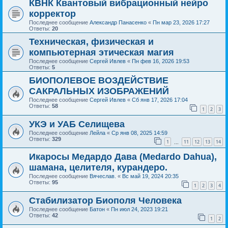
КВНК Квантовый вибрационный нейро
корректор
Последнее сообщение
Александр Панасенко
«
Пн мар 23, 2026 17:27
Ответы:
20
Техническая, физическая и
компьютерная этическая магия
Последнее сообщение
Сергей Ивлев
«
Пн фев 16, 2026 19:53
Ответы:
5
БИОПОЛЕВОЕ ВОЗДЕЙСТВИЕ
САКРАЛЬНЫХ ИЗОБРАЖЕНИЙ
Последнее сообщение
Сергей Ивлев
«
Сб янв 17, 2026 17:04
Ответы:
58
1
2
3
УКЭ и УАБ Селищева
Последнее сообщение
Лейла
«
Ср янв 08, 2025 14:59
Ответы:
329
1
11
12
13
14
…
Икаросы Медардо Дава (Medardo Dahua),
шамана, целителя, курандеро.
Последнее сообщение
Вячеслав.
«
Вс май 19, 2024 20:35
Ответы:
95
1
2
3
4
Стабилизатор Биополя Человека
Последнее сообщение
Батон
«
Пн июл 24, 2023 19:21
Ответы:
42
1
2