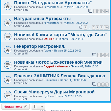
Проект "Натуральные Артефакты"
Последнее сообщение
истребитель
«
Пт дек 23, 2022 6:39
Ответы:
97
1
2
3
4
Натуральные Артефакты
Последнее сообщение
истребитель
«
Пт дек 23, 2022 6:02
Ответы:
226
1
7
8
9
10
…
Новинка! Книга и карты "Место, где Свет"
Последнее сообщение
Ольга К
«
Ср авг 03, 2022 14:42
Генератор настроения.
Последнее сообщение
Аласт
«
Пт июн 25, 2021 20:03
Ответы:
54
1
2
3
Новинка! Лотос Божественной Энергии
Последнее сообщение
Андрей Кабанков
«
Пн ноя 02, 2020 13:38
Ответы:
6
Браслет ЗАЩИТНИК Ленара Вильданова
Последнее сообщение
Пианистка
«
Вт авг 11, 2020 11:26
Ответы:
58
1
2
3
Свеча Универсум Дарьи Мироновой
Последнее сообщение
БурЕв
«
Пт ноя 09, 2018 17:05
Ответы:
3
Новая тема