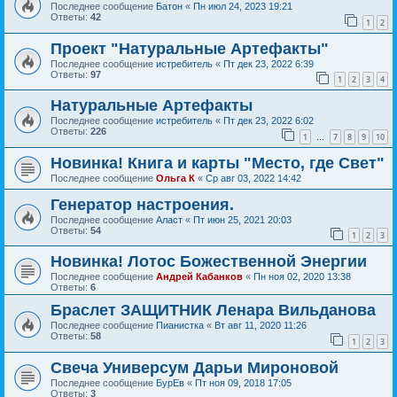
Последнее сообщение
Батон
«
Пн июл 24, 2023 19:21
Ответы:
42
1
2
Проект "Натуральные Артефакты"
Последнее сообщение
истребитель
«
Пт дек 23, 2022 6:39
Ответы:
97
1
2
3
4
Натуральные Артефакты
Последнее сообщение
истребитель
«
Пт дек 23, 2022 6:02
Ответы:
226
1
7
8
9
10
…
Новинка! Книга и карты "Место, где Свет"
Последнее сообщение
Ольга К
«
Ср авг 03, 2022 14:42
Генератор настроения.
Последнее сообщение
Аласт
«
Пт июн 25, 2021 20:03
Ответы:
54
1
2
3
Новинка! Лотос Божественной Энергии
Последнее сообщение
Андрей Кабанков
«
Пн ноя 02, 2020 13:38
Ответы:
6
Браслет ЗАЩИТНИК Ленара Вильданова
Последнее сообщение
Пианистка
«
Вт авг 11, 2020 11:26
Ответы:
58
1
2
3
Свеча Универсум Дарьи Мироновой
Последнее сообщение
БурЕв
«
Пт ноя 09, 2018 17:05
Ответы:
3