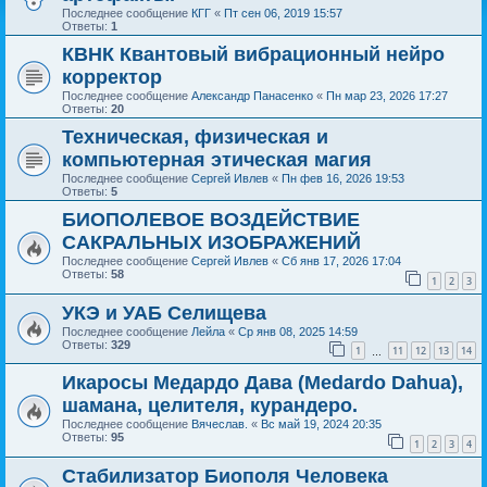
Последнее сообщение
КГГ
«
Пт сен 06, 2019 15:57
Ответы:
1
КВНК Квантовый вибрационный нейро
корректор
Последнее сообщение
Александр Панасенко
«
Пн мар 23, 2026 17:27
Ответы:
20
Техническая, физическая и
компьютерная этическая магия
Последнее сообщение
Сергей Ивлев
«
Пн фев 16, 2026 19:53
Ответы:
5
БИОПОЛЕВОЕ ВОЗДЕЙСТВИЕ
САКРАЛЬНЫХ ИЗОБРАЖЕНИЙ
Последнее сообщение
Сергей Ивлев
«
Сб янв 17, 2026 17:04
Ответы:
58
1
2
3
УКЭ и УАБ Селищева
Последнее сообщение
Лейла
«
Ср янв 08, 2025 14:59
Ответы:
329
1
11
12
13
14
…
Икаросы Медардо Дава (Medardo Dahua),
шамана, целителя, курандеро.
Последнее сообщение
Вячеслав.
«
Вс май 19, 2024 20:35
Ответы:
95
1
2
3
4
Стабилизатор Биополя Человека