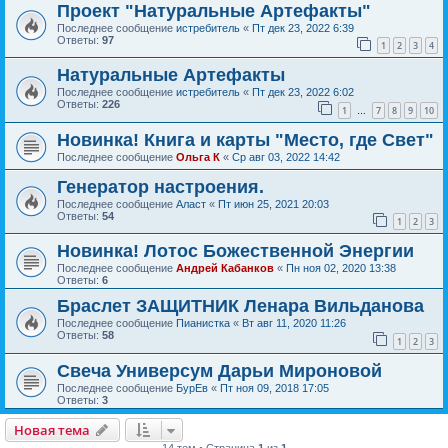
Проект "Натуральные Артефакты"
Последнее сообщение
истребитель
«
Пт дек 23, 2022 6:39
Ответы:
97
1
2
3
4
Натуральные Артефакты
Последнее сообщение
истребитель
«
Пт дек 23, 2022 6:02
Ответы:
226
1
7
8
9
10
…
Новинка! Книга и карты "Место, где Свет"
Последнее сообщение
Ольга К
«
Ср авг 03, 2022 14:42
Генератор настроения.
Последнее сообщение
Аласт
«
Пт июн 25, 2021 20:03
Ответы:
54
1
2
3
Новинка! Лотос Божественной Энергии
Последнее сообщение
Андрей Кабанков
«
Пн ноя 02, 2020 13:38
Ответы:
6
Браслет ЗАЩИТНИК Ленара Вильданова
Последнее сообщение
Пианистка
«
Вт авг 11, 2020 11:26
Ответы:
58
1
2
3
Свеча Универсум Дарьи Мироновой
Последнее сообщение
БурЕв
«
Пт ноя 09, 2018 17:05
Ответы:
3
Новая тема