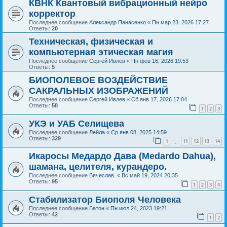
КВНК Квантовый вибрационный нейро
корректор
Последнее сообщение
Александр Панасенко
«
Пн мар 23, 2026 17:27
Ответы:
20
Техническая, физическая и
компьютерная этическая магия
Последнее сообщение
Сергей Ивлев
«
Пн фев 16, 2026 19:53
Ответы:
5
БИОПОЛЕВОЕ ВОЗДЕЙСТВИЕ
САКРАЛЬНЫХ ИЗОБРАЖЕНИЙ
Последнее сообщение
Сергей Ивлев
«
Сб янв 17, 2026 17:04
Ответы:
58
1
2
3
УКЭ и УАБ Селищева
Последнее сообщение
Лейла
«
Ср янв 08, 2025 14:59
Ответы:
329
1
11
12
13
14
…
Икаросы Медардо Дава (Medardo Dahua),
шамана, целителя, курандеро.
Последнее сообщение
Вячеслав.
«
Вс май 19, 2024 20:35
Ответы:
95
1
2
3
4
Стабилизатор Биополя Человека
Последнее сообщение
Батон
«
Пн июл 24, 2023 19:21
Ответы:
42
1
2