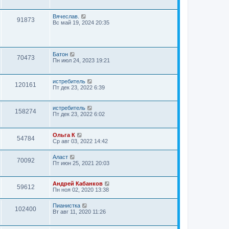
Вячеслав.
91873
Вс май 19, 2024 20:35
Батон
70473
Пн июл 24, 2023 19:21
истребитель
120161
Пт дек 23, 2022 6:39
истребитель
158274
Пт дек 23, 2022 6:02
Ольга К
54784
Ср авг 03, 2022 14:42
Аласт
70092
Пт июн 25, 2021 20:03
Андрей Кабанков
59612
Пн ноя 02, 2020 13:38
Пианистка
102400
Вт авг 11, 2020 11:26