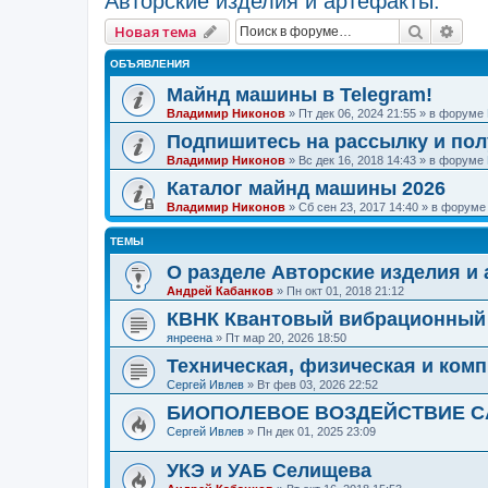
Авторские изделия и артефакты.
Поиск
Рас
Новая тема
ОБЪЯВЛЕНИЯ
Майнд машины в Telegram!
Владимир Никонов
»
Пт дек 06, 2024 21:55
» в форуме
Подпишитесь на рассылку и по
Владимир Никонов
»
Вс дек 16, 2018 14:43
» в форуме
Каталог майнд машины 2026
Владимир Никонов
»
Сб сен 23, 2017 14:40
» в форум
ТЕМЫ
О разделе Авторские изделия и
Андрей Кабанков
»
Пн окт 01, 2018 21:12
КВНК Квантовый вибрационный 
янреена
»
Пт мар 20, 2026 18:50
Техническая, физическая и ком
Сергей Ивлев
»
Вт фев 03, 2026 22:52
БИОПОЛЕВОЕ ВОЗДЕЙСТВИЕ 
Сергей Ивлев
»
Пн дек 01, 2025 23:09
УКЭ и УАБ Селищева