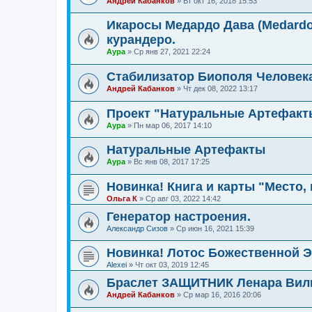
Андрей Кабанков
»
Вт окт 16, 2018 15:53
Икаросы Медардо Дава (Medardo
курандеро.
Аура
»
Ср янв 27, 2021 22:24
Стабилизатор Биополя Человек
Андрей Кабанков
»
Чт дек 08, 2022 13:17
Проект "Натуральные Артефакт
Аура
»
Пн мар 06, 2017 14:10
Натуральные Артефакты
Аура
»
Вс янв 08, 2017 17:25
Новинка! Книга и карты "Место, 
Ольга К
»
Ср авг 03, 2022 14:42
Генератор настроения.
Александр Сизов
»
Ср июн 16, 2021 15:39
Новинка! Лотос Божественной 
Alexei
»
Чт окт 03, 2019 12:45
Браслет ЗАЩИТНИК Ленара Вил
Андрей Кабанков
»
Ср мар 16, 2016 20:06