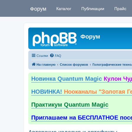
Форум
Каталог
Публикации
Прайс
Форум
Ссылки
FAQ
На главную
Список форумов
Голографические техно
Новинка Quantum Magic
Кулон Чу
НОВИНКА!
Нооканалы "Золотая Г
Практикум Quantum Magic
Приглашаем на БЕСПЛАТНОЕ пос