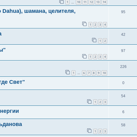
1
10
11
12
13
14
…
 Dahua), шамана, целителя,
95
1
2
3
4
а
42
1
2
ы"
97
1
2
3
4
226
1
6
7
8
9
10
…
где Свет"
0
54
1
2
3
Энергии
6
ьданова
58
1
2
3