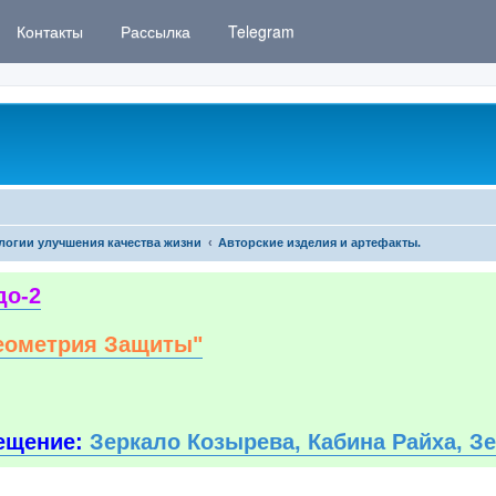
Контакты
Рассылка
Telegram
логии улучшения качества жизни
Авторские изделия и артефакты.
до-2
еометрия Защиты"
ещение:
Зеркало Козырева, Кабина Райха, З