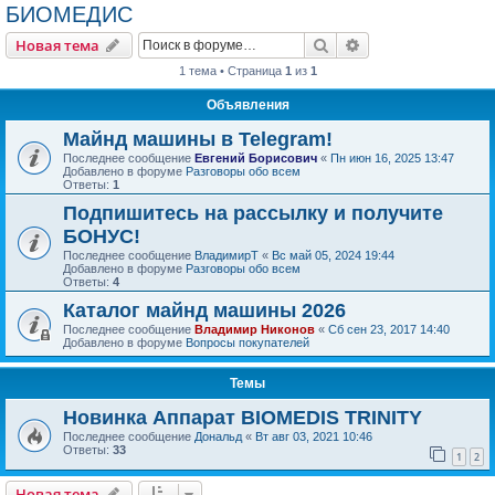
БИОМЕДИС
Поиск
Расширенный пои
Новая тема
1 тема • Страница
1
из
1
Объявления
Майнд машины в Telegram!
Последнее сообщение
Евгений Борисович
«
Пн июн 16, 2025 13:47
Добавлено в форуме
Разговоры обо всем
Ответы:
1
Подпишитесь на рассылку и получите
БОНУС!
Последнее сообщение
ВладимирТ
«
Вс май 05, 2024 19:44
Добавлено в форуме
Разговоры обо всем
Ответы:
4
Каталог майнд машины 2026
Последнее сообщение
Владимир Никонов
«
Сб сен 23, 2017 14:40
Добавлено в форуме
Вопросы покупателей
Темы
Новинка Аппарат BIOMEDIS TRINITY
Последнее сообщение
Дональд
«
Вт авг 03, 2021 10:46
Ответы:
33
1
2
Новая тема