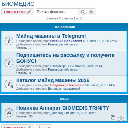
БИОМЕДИС
Поиск
Расширенный пои
Новая тема
1 тема • Страница
1
из
1
Объявления
Майнд машины в Telegram!
Последнее сообщение
Евгений Борисович
«
Пн июн 16, 2025 13:47
Добавлено в форуме
Разговоры обо всем
Ответы:
1
Подпишитесь на рассылку и получите
БОНУС!
Последнее сообщение
ВладимирТ
«
Вс май 05, 2024 19:44
Добавлено в форуме
Разговоры обо всем
Ответы:
4
Каталог майнд машины 2026
Последнее сообщение
Владимир Никонов
«
Сб сен 23, 2017 14:40
Добавлено в форуме
Вопросы покупателей
Темы
Новинка Аппарат BIOMEDIS TRINITY
Последнее сообщение
Дональд
«
Вт авг 03, 2021 10:46
Ответы:
33
1
2
Новая тема