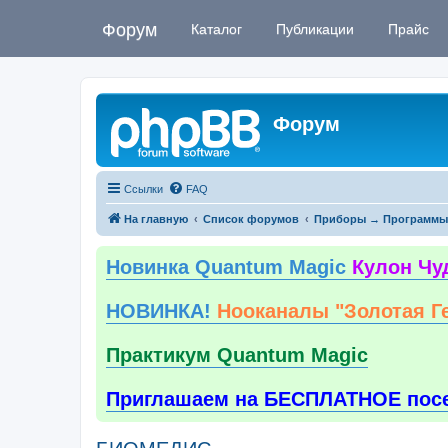
Форум
Каталог
Публикации
Прайс
Форум
Ссылки
FAQ
На главную
Список форумов
Приборы → Программы
Новинка Quantum Magic
Кулон Чу
НОВИНКА!
Нооканалы "Золотая Г
Практикум Quantum Magic
Приглашаем на БЕСПЛАТНОЕ пос