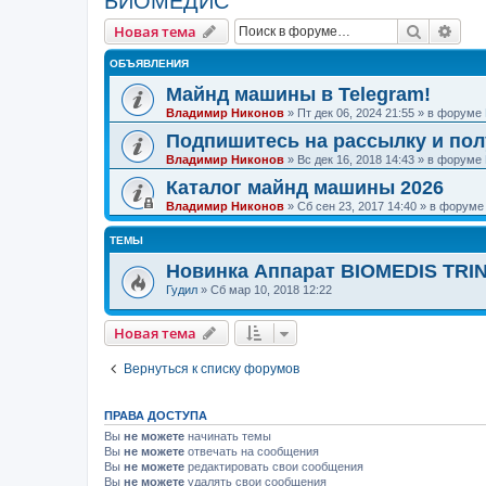
БИОМЕДИС
Поиск
Рас
Новая тема
ОБЪЯВЛЕНИЯ
Майнд машины в Telegram!
Владимир Никонов
»
Пт дек 06, 2024 21:55
» в форуме
Подпишитесь на рассылку и по
Владимир Никонов
»
Вс дек 16, 2018 14:43
» в форуме
Каталог майнд машины 2026
Владимир Никонов
»
Сб сен 23, 2017 14:40
» в форум
ТЕМЫ
Новинка Аппарат BIOMEDIS TRIN
Гудил
»
Сб мар 10, 2018 12:22
Новая тема
Вернуться к списку форумов
ПРАВА ДОСТУПА
Вы
не можете
начинать темы
Вы
не можете
отвечать на сообщения
Вы
не можете
редактировать свои сообщения
Вы
не можете
удалять свои сообщения