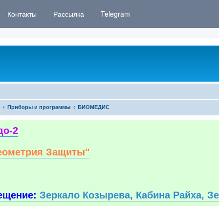
Контакты
Рассылка
Telegram
Приборы и программы
БИОМЕДИС
до-2
еометрия Защиты"
ещение:
Зеркало Козырева, Кабина Райха, З