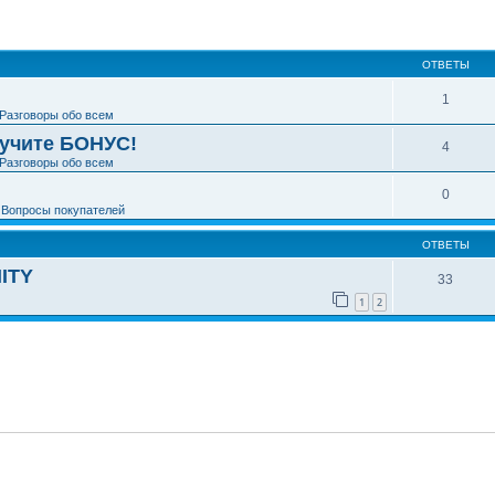
ширенный поиск
ОТВЕТЫ
1
Разговоры обо всем
лучите БОНУС!
4
Разговоры обо всем
0
е
Вопросы покупателей
ОТВЕТЫ
ITY
33
1
2