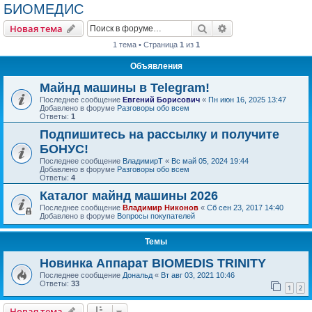
БИОМЕДИС
Поиск
Расширенный пои
Новая тема
1 тема • Страница
1
из
1
Объявления
Майнд машины в Telegram!
Последнее сообщение
Евгений Борисович
«
Пн июн 16, 2025 13:47
Добавлено в форуме
Разговоры обо всем
Ответы:
1
Подпишитесь на рассылку и получите
БОНУС!
Последнее сообщение
ВладимирТ
«
Вс май 05, 2024 19:44
Добавлено в форуме
Разговоры обо всем
Ответы:
4
Каталог майнд машины 2026
Последнее сообщение
Владимир Никонов
«
Сб сен 23, 2017 14:40
Добавлено в форуме
Вопросы покупателей
Темы
Новинка Аппарат BIOMEDIS TRINITY
Последнее сообщение
Дональд
«
Вт авг 03, 2021 10:46
Ответы:
33
1
2
Новая тема