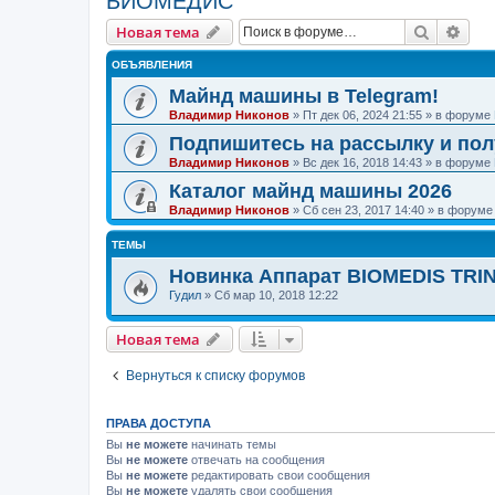
БИОМЕДИС
Поиск
Рас
Новая тема
ОБЪЯВЛЕНИЯ
Майнд машины в Telegram!
Владимир Никонов
»
Пт дек 06, 2024 21:55
» в форуме
Подпишитесь на рассылку и по
Владимир Никонов
»
Вс дек 16, 2018 14:43
» в форуме
Каталог майнд машины 2026
Владимир Никонов
»
Сб сен 23, 2017 14:40
» в форум
ТЕМЫ
Новинка Аппарат BIOMEDIS TRIN
Гудил
»
Сб мар 10, 2018 12:22
Новая тема
Вернуться к списку форумов
ПРАВА ДОСТУПА
Вы
не можете
начинать темы
Вы
не можете
отвечать на сообщения
Вы
не можете
редактировать свои сообщения
Вы
не можете
удалять свои сообщения