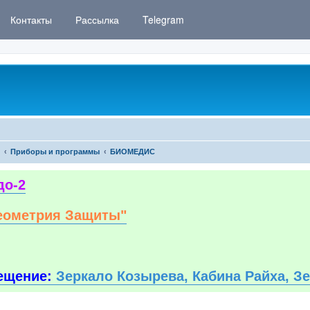
Контакты
Рассылка
Telegram
Приборы и программы
БИОМЕДИС
до-2
еометрия Защиты"
ещение:
Зеркало Козырева, Кабина Райха, З