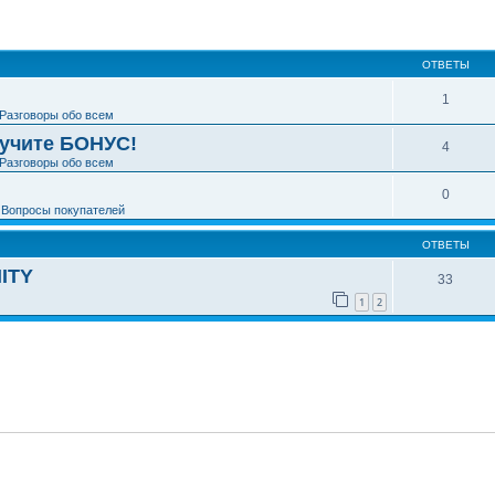
ширенный поиск
ОТВЕТЫ
1
Разговоры обо всем
лучите БОНУС!
4
Разговоры обо всем
0
е
Вопросы покупателей
ОТВЕТЫ
ITY
33
1
2