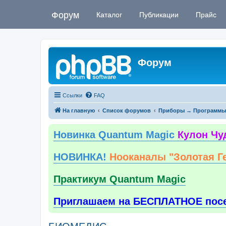
Форум
Каталог
Публикации
Прайс
Форум
Ссылки
FAQ
На главную
Список форумов
Приборы → Программы
Новинка Quantum Magic
Кулон Чу
НОВИНКА!
Нооканалы "Золотая Г
Практикум Quantum Magic
Приглашаем на БЕСПЛАТНОЕ пос