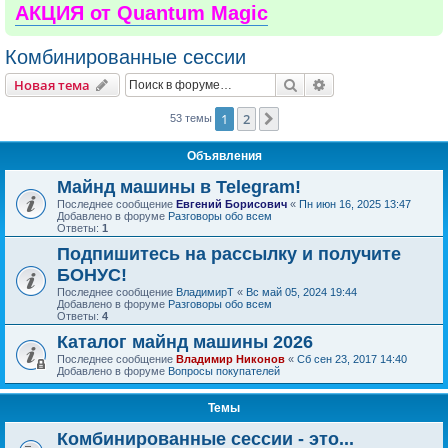
АКЦИЯ от Quantum Magic
Комбинированные сессии
Поиск
Расширенный пои
Новая тема
1
2
След.
53 темы
Объявления
Майнд машины в Telegram!
Последнее сообщение
Евгений Борисович
«
Пн июн 16, 2025 13:47
Добавлено в форуме
Разговоры обо всем
Ответы:
1
Подпишитесь на рассылку и получите
БОНУС!
Последнее сообщение
ВладимирТ
«
Вс май 05, 2024 19:44
Добавлено в форуме
Разговоры обо всем
Ответы:
4
Каталог майнд машины 2026
Последнее сообщение
Владимир Никонов
«
Сб сен 23, 2017 14:40
Добавлено в форуме
Вопросы покупателей
Темы
Комбинированные сессии - это...