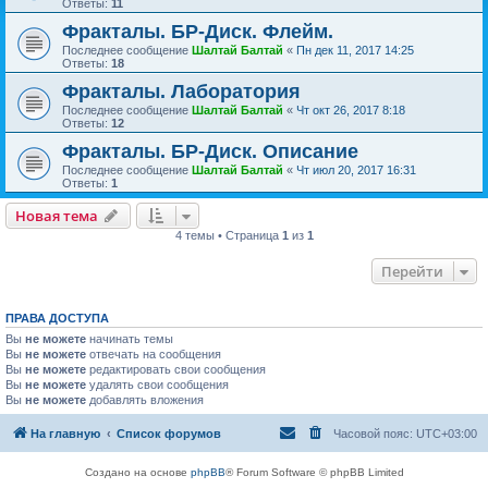
Ответы:
11
Фракталы. БР-Диск. Флейм.
Последнее сообщение
Шалтай Балтай
«
Пн дек 11, 2017 14:25
Ответы:
18
Фракталы. Лаборатория
Последнее сообщение
Шалтай Балтай
«
Чт окт 26, 2017 8:18
Ответы:
12
Фракталы. БР-Диск. Описание
Последнее сообщение
Шалтай Балтай
«
Чт июл 20, 2017 16:31
Ответы:
1
Новая тема
4 темы • Страница
1
из
1
Перейти
ПРАВА ДОСТУПА
Вы
не можете
начинать темы
Вы
не можете
отвечать на сообщения
Вы
не можете
редактировать свои сообщения
Вы
не можете
удалять свои сообщения
Вы
не можете
добавлять вложения
На главную
Список форумов
Часовой пояс:
UTC+03:00
Создано на основе
phpBB
® Forum Software © phpBB Limited