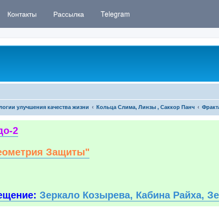
Контакты
Рассылка
Telegram
логии улучшения качества жизни
Кольца Слима, Линзы , Саккор Панч
Фракт
до-2
еометрия Защиты"
ещение:
Зеркало Козырева, Кабина Райха, З