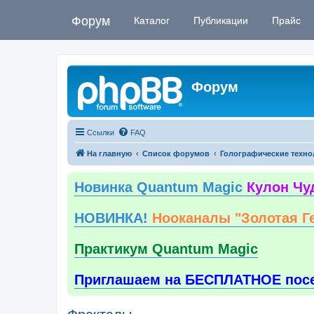
Форум
Каталог
Публикации
Прайс
Форум
Ссылки
FAQ
На главную
Список форумов
Голографические техно
Новинка Quantum Magic
Кулон Чу
НОВИНКА!
Нооканалы "Золотая Г
Практикум Quantum Magic
Приглашаем на БЕСПЛАТНОЕ пос