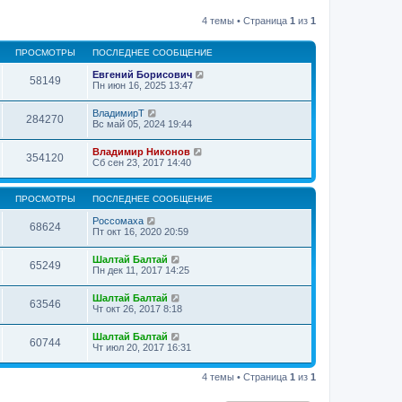
4 темы • Страница
1
из
1
ПРОСМОТРЫ
ПОСЛЕДНЕЕ СООБЩЕНИЕ
Евгений Борисович
58149
Пн июн 16, 2025 13:47
ВладимирТ
284270
Вс май 05, 2024 19:44
Владимир Никонов
354120
Сб сен 23, 2017 14:40
ПРОСМОТРЫ
ПОСЛЕДНЕЕ СООБЩЕНИЕ
Россомаха
68624
Пт окт 16, 2020 20:59
Шалтай Балтай
65249
Пн дек 11, 2017 14:25
Шалтай Балтай
63546
Чт окт 26, 2017 8:18
Шалтай Балтай
60744
Чт июл 20, 2017 16:31
4 темы • Страница
1
из
1