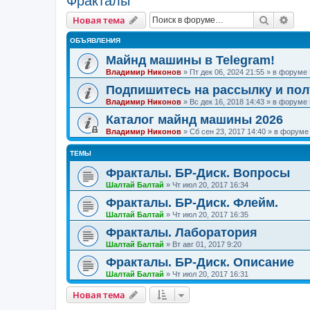
Фракталы
Поиск
Рас
Новая тема
ОБЪЯВЛЕНИЯ
Майнд машины в Telegram!
Владимир Никонов
»
Пт дек 06, 2024 21:55
» в форуме
Подпишитесь на рассылку и по
Владимир Никонов
»
Вс дек 16, 2018 14:43
» в форуме
Каталог майнд машины 2026
Владимир Никонов
»
Сб сен 23, 2017 14:40
» в форум
ТЕМЫ
Фракталы. БР-Диск. Вопросы
Шалтай Балтай
»
Чт июл 20, 2017 16:34
Фракталы. БР-Диск. Флейм.
Шалтай Балтай
»
Чт июл 20, 2017 16:35
Фракталы. Лаборатория
Шалтай Балтай
»
Вт авг 01, 2017 9:20
Фракталы. БР-Диск. Описание
Шалтай Балтай
»
Чт июл 20, 2017 16:31
Новая тема