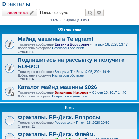
Фракталы
Поиск
Расширенный пои
Новая тема
4 темы • Страница
1
из
1
Объявления
Майнд машины в Telegram!
Последнее сообщение
Евгений Борисович
«
Пн июн 16, 2025 13:47
Добавлено в форуме
Разговоры обо всем
Ответы:
1
Подпишитесь на рассылку и получите
БОНУС!
Последнее сообщение
ВладимирТ
«
Вс май 05, 2024 19:44
Добавлено в форуме
Разговоры обо всем
Ответы:
4
Каталог майнд машины 2026
Последнее сообщение
Владимир Никонов
«
Сб сен 23, 2017 14:40
Добавлено в форуме
Вопросы покупателей
Темы
Фракталы. БР-Диск. Вопросы
Последнее сообщение
Россомаха
«
Пт окт 16, 2020 20:59
Ответы:
11
Фракталы. БР-Диск. Флейм.