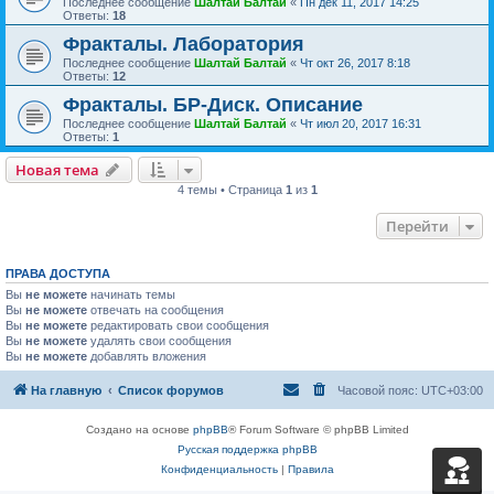
Последнее сообщение
Шалтай Балтай
«
Пн дек 11, 2017 14:25
Ответы:
18
Фракталы. Лаборатория
Последнее сообщение
Шалтай Балтай
«
Чт окт 26, 2017 8:18
Ответы:
12
Фракталы. БР-Диск. Описание
Последнее сообщение
Шалтай Балтай
«
Чт июл 20, 2017 16:31
Ответы:
1
Новая тема
4 темы • Страница
1
из
1
Перейти
ПРАВА ДОСТУПА
Вы
не можете
начинать темы
Вы
не можете
отвечать на сообщения
Вы
не можете
редактировать свои сообщения
Вы
не можете
удалять свои сообщения
Вы
не можете
добавлять вложения
На главную
Список форумов
Часовой пояс:
UTC+03:00
Создано на основе
phpBB
® Forum Software © phpBB Limited
Русская поддержка phpBB
Конфиденциальность
|
Правила