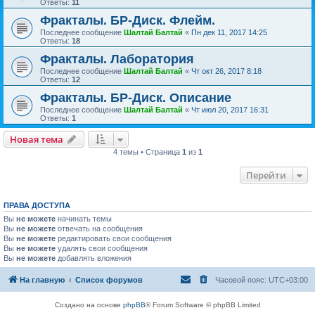
Ответы:
11
Фракталы. БР-Диск. Флейм.
Последнее сообщение
Шалтай Балтай
«
Пн дек 11, 2017 14:25
Ответы:
18
Фракталы. Лаборатория
Последнее сообщение
Шалтай Балтай
«
Чт окт 26, 2017 8:18
Ответы:
12
Фракталы. БР-Диск. Описание
Последнее сообщение
Шалтай Балтай
«
Чт июл 20, 2017 16:31
Ответы:
1
Новая тема
4 темы • Страница
1
из
1
Перейти
ПРАВА ДОСТУПА
Вы
не можете
начинать темы
Вы
не можете
отвечать на сообщения
Вы
не можете
редактировать свои сообщения
Вы
не можете
удалять свои сообщения
Вы
не можете
добавлять вложения
На главную
Список форумов
Часовой пояс:
UTC+03:00
Создано на основе
phpBB
® Forum Software © phpBB Limited