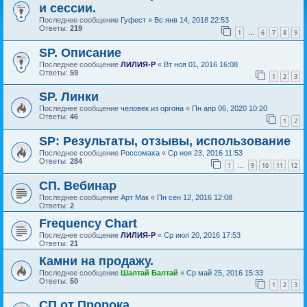
и сессии.
Последнее сообщение
Гуфест
«
Вс янв 14, 2018 22:53
Ответы:
219
1
6
7
8
9
…
SP. Описание
Последнее сообщение
ЛИЛИЯ-Р
«
Вт ноя 01, 2016 16:08
Ответы:
59
1
2
3
SP. Линки
Последнее сообщение
человек из оргона
«
Пн апр 06, 2020 10:20
Ответы:
46
1
2
SP: Результаты, отзывы, использование
Последнее сообщение
Россомаха
«
Ср ноя 23, 2016 11:53
Ответы:
284
1
9
10
11
12
…
СП. Вебинар
Последнее сообщение
Арт Мак
«
Пн сен 12, 2016 12:08
Ответы:
2
Frequency Chart
Последнее сообщение
ЛИЛИЯ-Р
«
Ср июл 20, 2016 17:53
Ответы:
21
Камни на продажу.
Последнее сообщение
Шалтай Балтай
«
Ср май 25, 2016 15:33
Ответы:
50
1
2
3
СП от Пророка