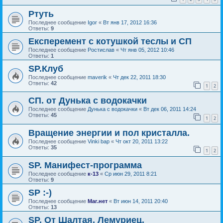
Ртуть
Последнее сообщение
Igor
«
Вт янв 17, 2012 16:36
Ответы:
9
Експеремент с котушкой теслы и СП
Последнее сообщение
Ростислав
«
Чт янв 05, 2012 10:46
Ответы:
1
SP.Клуб
Последнее сообщение
maverik
«
Чт дек 22, 2011 18:30
Ответы:
42
1
2
СП. от Дунька с водокачки
Последнее сообщение
Дунька с водокачки
«
Вт дек 06, 2011 14:24
Ответы:
45
1
2
Вращение энергии и пол кристалла.
Последнее сообщение
Vinki bap
«
Чт окт 20, 2011 13:22
Ответы:
35
1
2
SP. Манифест-программа
Последнее сообщение
к-13
«
Ср июн 29, 2011 8:21
Ответы:
9
SP :-)
Последнее сообщение
Маг.нет
«
Вт июн 14, 2011 20:40
Ответы:
13
SP. От Шалтая. Лемуриец.