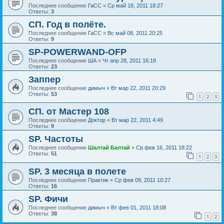
Последнее сообщение
ГаСС
«
Ср май 18, 2011 18:27
Ответы:
3
СП. Год в полёте.
Последнее сообщение
ГаСС
«
Вс май 08, 2011 20:25
Ответы:
9
SP-POWERWAND-OFP
Последнее сообщение
ША
«
Чт апр 28, 2011 16:18
Ответы:
23
Заппер
Последнее сообщение
димыч
«
Вт мар 22, 2011 20:29
Ответы:
53
1
2
3
СП. от Мастер 108
Последнее сообщение
Доктор
«
Вт мар 22, 2011 4:49
Ответы:
9
SP. Частоты
Последнее сообщение
Шалтай Балтай
«
Ср фев 16, 2011 18:22
Ответы:
51
1
2
3
SP. 3 месяца в полете
Последнее сообщение
Практик
«
Ср фев 09, 2011 10:27
Ответы:
16
SP. Фичи
Последнее сообщение
димыч
«
Вт фев 01, 2011 18:08
Ответы:
38
1
2