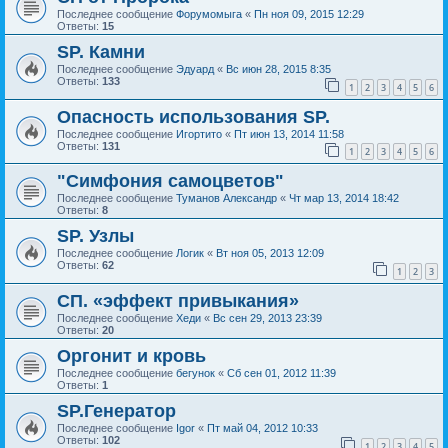
Последнее сообщение
Форумомыга
«
Пн ноя 09, 2015 12:29
Ответы:
15
SP. Камни
Последнее сообщение
Эдуард
«
Вс июн 28, 2015 8:35
Ответы:
133
1
2
3
4
5
6
Опасность использования SP.
Последнее сообщение
Игортито
«
Пт июн 13, 2014 11:58
Ответы:
131
1
2
3
4
5
6
"Симфония самоцветов"
Последнее сообщение
Туманов Александр
«
Чт мар 13, 2014 18:42
Ответы:
8
SP. Узлы
Последнее сообщение
Логик
«
Вт ноя 05, 2013 12:09
Ответы:
62
1
2
3
СП. «эффект привыкания»
Последнее сообщение
Хеди
«
Вс сен 29, 2013 23:39
Ответы:
20
Оргонит и кровь
Последнее сообщение
бегунок
«
Сб сен 01, 2012 11:39
Ответы:
1
SP.Генератор
Последнее сообщение
Igor
«
Пт май 04, 2012 10:33
Ответы:
102
1
2
3
4
5