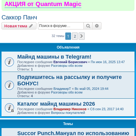
АКЦИЯ от Quantum Magic
Саккор Панч
Поиск
Расширенный пои
Новая тема
1
2
След.
32 темы
Объявления
Майнд машины в Telegram!
Последнее сообщение
Евгений Борисович
«
Пн июн 16, 2025 13:47
Добавлено в форуме
Разговоры обо всем
Ответы:
1
Подпишитесь на рассылку и получите
БОНУС!
Последнее сообщение
ВладимирТ
«
Вс май 05, 2024 19:44
Добавлено в форуме
Разговоры обо всем
Ответы:
4
Каталог майнд машины 2026
Последнее сообщение
Владимир Никонов
«
Сб сен 23, 2017 14:40
Добавлено в форуме
Вопросы покупателей
Темы
Succor Punch.Мануал по использованию