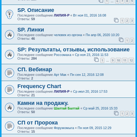
1
6
7
8
9
…
SP. Описание
Последнее сообщение
ЛИЛИЯ-Р
«
Вт ноя 01, 2016 16:08
Ответы:
59
1
2
3
SP. Линки
Последнее сообщение
человек из оргона
«
Пн апр 06, 2020 10:20
Ответы:
46
1
2
SP: Результаты, отзывы, использование
Последнее сообщение
Россомаха
«
Ср ноя 23, 2016 11:53
Ответы:
284
1
9
10
11
12
…
СП. Вебинар
Последнее сообщение
Арт Мак
«
Пн сен 12, 2016 12:08
Ответы:
2
Frequency Chart
Последнее сообщение
ЛИЛИЯ-Р
«
Ср июл 20, 2016 17:53
Ответы:
21
Камни на продажу.
Последнее сообщение
Шалтай Балтай
«
Ср май 25, 2016 15:33
Ответы:
50
1
2
3
СП от Пророка
Последнее сообщение
Форумомыга
«
Пн ноя 09, 2015 12:29
Ответы:
15