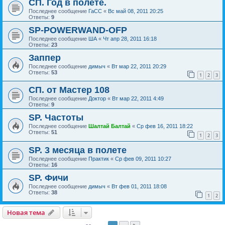
СП. Год в полёте.
Последнее сообщение
ГаСС
«
Вс май 08, 2011 20:25
Ответы:
9
SP-POWERWAND-OFP
Последнее сообщение
ША
«
Чт апр 28, 2011 16:18
Ответы:
23
Заппер
Последнее сообщение
димыч
«
Вт мар 22, 2011 20:29
Ответы:
53
1
2
3
СП. от Мастер 108
Последнее сообщение
Доктор
«
Вт мар 22, 2011 4:49
Ответы:
9
SP. Частоты
Последнее сообщение
Шалтай Балтай
«
Ср фев 16, 2011 18:22
Ответы:
51
1
2
3
SP. 3 месяца в полете
Последнее сообщение
Практик
«
Ср фев 09, 2011 10:27
Ответы:
16
SP. Фичи
Последнее сообщение
димыч
«
Вт фев 01, 2011 18:08
Ответы:
38
1
2
Новая тема