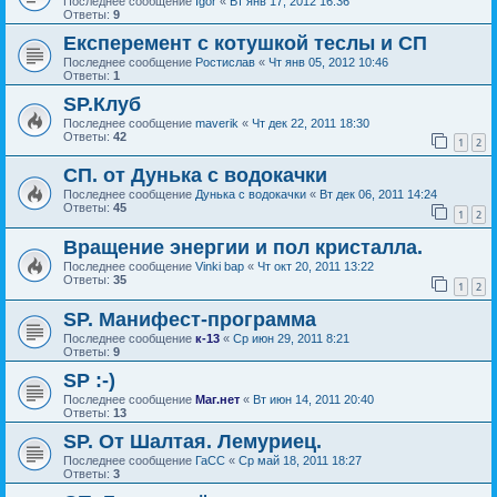
Последнее сообщение
Igor
«
Вт янв 17, 2012 16:36
Ответы:
9
Експеремент с котушкой теслы и СП
Последнее сообщение
Ростислав
«
Чт янв 05, 2012 10:46
Ответы:
1
SP.Клуб
Последнее сообщение
maverik
«
Чт дек 22, 2011 18:30
Ответы:
42
1
2
СП. от Дунька с водокачки
Последнее сообщение
Дунька с водокачки
«
Вт дек 06, 2011 14:24
Ответы:
45
1
2
Вращение энергии и пол кристалла.
Последнее сообщение
Vinki bap
«
Чт окт 20, 2011 13:22
Ответы:
35
1
2
SP. Манифест-программа
Последнее сообщение
к-13
«
Ср июн 29, 2011 8:21
Ответы:
9
SP :-)
Последнее сообщение
Маг.нет
«
Вт июн 14, 2011 20:40
Ответы:
13
SP. От Шалтая. Лемуриец.
Последнее сообщение
ГаСС
«
Ср май 18, 2011 18:27
Ответы:
3