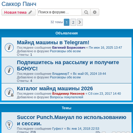
Саккор Панч
Поиск
Расширенный пои
Новая тема
1
2
След.
32 темы
Объявления
Майнд машины в Telegram!
Последнее сообщение
Евгений Борисович
«
Пн июн 16, 2025 13:47
Добавлено в форуме
Разговоры обо всем
Ответы:
1
Подпишитесь на рассылку и получите
БОНУС!
Последнее сообщение
ВладимирТ
«
Вс май 05, 2024 19:44
Добавлено в форуме
Разговоры обо всем
Ответы:
4
Каталог майнд машины 2026
Последнее сообщение
Владимир Никонов
«
Сб сен 23, 2017 14:40
Добавлено в форуме
Вопросы покупателей
Темы
Succor Punch.Мануал по использованию
и сессии.
Последнее сообщение
Гуфест
«
Вс янв 14, 2018 22:53
Ответы:
219