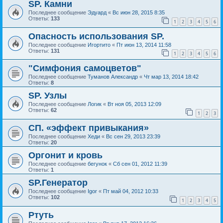
SP. Камни
Последнее сообщение
Эдуард
«
Вс июн 28, 2015 8:35
Ответы:
133
1
2
3
4
5
6
Опасность использования SP.
Последнее сообщение
Игортито
«
Пт июн 13, 2014 11:58
Ответы:
131
1
2
3
4
5
6
"Симфония самоцветов"
Последнее сообщение
Туманов Александр
«
Чт мар 13, 2014 18:42
Ответы:
8
SP. Узлы
Последнее сообщение
Логик
«
Вт ноя 05, 2013 12:09
Ответы:
62
1
2
3
СП. «эффект привыкания»
Последнее сообщение
Хеди
«
Вс сен 29, 2013 23:39
Ответы:
20
Оргонит и кровь
Последнее сообщение
бегунок
«
Сб сен 01, 2012 11:39
Ответы:
1
SP.Генератор
Последнее сообщение
Igor
«
Пт май 04, 2012 10:33
Ответы:
102
1
2
3
4
5
Ртуть