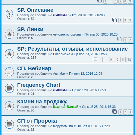
1
6
7
8
9
…
SP. Описание
Последнее сообщение
ЛИЛИЯ-Р
«
Вт ноя 01, 2016 16:08
Ответы:
59
1
2
3
SP. Линки
Последнее сообщение
человек из оргона
«
Пн апр 06, 2020 10:20
Ответы:
46
1
2
SP: Результаты, отзывы, использование
Последнее сообщение
Россомаха
«
Ср ноя 23, 2016 11:53
Ответы:
284
1
9
10
11
12
…
СП. Вебинар
Последнее сообщение
Арт Мак
«
Пн сен 12, 2016 12:08
Ответы:
2
Frequency Chart
Последнее сообщение
ЛИЛИЯ-Р
«
Ср июл 20, 2016 17:53
Ответы:
21
Камни на продажу.
Последнее сообщение
Шалтай Балтай
«
Ср май 25, 2016 15:33
Ответы:
50
1
2
3
СП от Пророка
Последнее сообщение
Форумомыга
«
Пн ноя 09, 2015 12:29
Ответы:
15