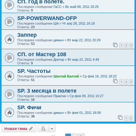
СП. Год в полёте.
Последнее сообщение
ГаСС
«
Вс май 08, 2011 20:25
Ответы:
9
SP-POWERWAND-OFP
Последнее сообщение
ША
«
Чт апр 28, 2011 16:18
Ответы:
23
Заппер
Последнее сообщение
димыч
«
Вт мар 22, 2011 20:29
Ответы:
53
1
2
3
СП. от Мастер 108
Последнее сообщение
Доктор
«
Вт мар 22, 2011 4:49
Ответы:
9
SP. Частоты
Последнее сообщение
Шалтай Балтай
«
Ср фев 16, 2011 18:22
Ответы:
51
1
2
3
SP. 3 месяца в полете
Последнее сообщение
Практик
«
Ср фев 09, 2011 10:27
Ответы:
16
SP. Фичи
Последнее сообщение
димыч
«
Вт фев 01, 2011 18:08
Ответы:
38
1
2
Новая тема