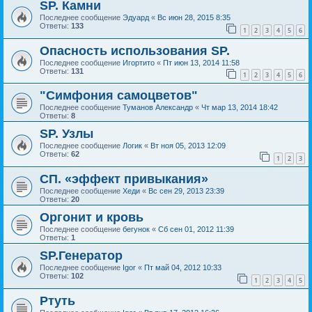
SP. Камни
Последнее сообщение
Эдуард
«
Вс июн 28, 2015 8:35
Ответы:
133
1
2
3
4
5
6
Опасность использования SP.
Последнее сообщение
Игортито
«
Пт июн 13, 2014 11:58
Ответы:
131
1
2
3
4
5
6
"Симфония самоцветов"
Последнее сообщение
Туманов Александр
«
Чт мар 13, 2014 18:42
Ответы:
8
SP. Узлы
Последнее сообщение
Логик
«
Вт ноя 05, 2013 12:09
Ответы:
62
1
2
3
СП. «эффект привыкания»
Последнее сообщение
Хеди
«
Вс сен 29, 2013 23:39
Ответы:
20
Оргонит и кровь
Последнее сообщение
бегунок
«
Сб сен 01, 2012 11:39
Ответы:
1
SP.Генератор
Последнее сообщение
Igor
«
Пт май 04, 2012 10:33
Ответы:
102
1
2
3
4
5
Ртуть