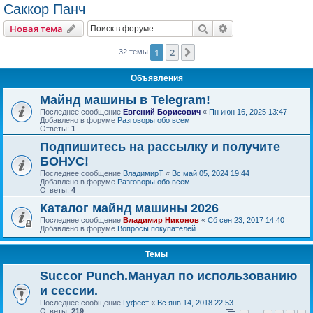
Саккор Панч
Поиск
Расширенный пои
Новая тема
1
2
След.
32 темы
Объявления
Майнд машины в Telegram!
Последнее сообщение
Евгений Борисович
«
Пн июн 16, 2025 13:47
Добавлено в форуме
Разговоры обо всем
Ответы:
1
Подпишитесь на рассылку и получите
БОНУС!
Последнее сообщение
ВладимирТ
«
Вс май 05, 2024 19:44
Добавлено в форуме
Разговоры обо всем
Ответы:
4
Каталог майнд машины 2026
Последнее сообщение
Владимир Никонов
«
Сб сен 23, 2017 14:40
Добавлено в форуме
Вопросы покупателей
Темы
Succor Punch.Мануал по использованию
и сессии.
Последнее сообщение
Гуфест
«
Вс янв 14, 2018 22:53
Ответы:
219