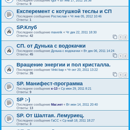
Последнее сообщение
Igor
«
Вт янв 17, 2012 16:36
Ответы:
9
Експеремент с котушкой теслы и СП
Последнее сообщение
Ростислав
«
Чт янв 05, 2012 10:46
Ответы:
1
SP.Клуб
Последнее сообщение
maverik
«
Чт дек 22, 2011 18:30
Ответы:
42
1
2
СП. от Дунька с водокачки
Последнее сообщение
Дунька с водокачки
«
Вт дек 06, 2011 14:24
Ответы:
45
1
2
Вращение энергии и пол кристалла.
Последнее сообщение
Vinki bap
«
Чт окт 20, 2011 13:22
Ответы:
35
1
2
SP. Манифест-программа
Последнее сообщение
к-13
«
Ср июн 29, 2011 8:21
Ответы:
9
SP :-)
Последнее сообщение
Маг.нет
«
Вт июн 14, 2011 20:40
Ответы:
13
SP. От Шалтая. Лемуриец.
Последнее сообщение
ГаСС
«
Ср май 18, 2011 18:27
Ответы:
3