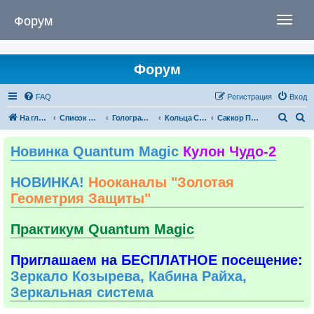
Форум
T
o
g
g
Форум
l
e
FAQ
Регистрация
Вход
n
a
П
П
На главную
Список форумов
Голографические технологии улучшения качества жизни
Кольца Слима, Линзы , Саккор Панч
Саккор Панч
v
о
о
i
Новинка Quantum Magic
Кулон Чудо-2
и
и
g
с
с
a
НОВИНКА!
Нооканалы "Золотая
к
к
t
Геометрия Защиты"
i
o
Практикум Quantum Magic
n
Приглашаем на БЕСПЛАТНОЕ посещение:
Зеркало Козырева, Кабина Райха,
Зеркальная система