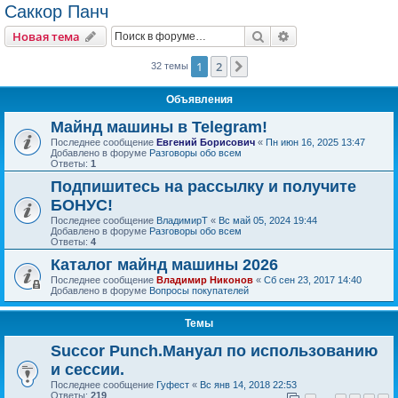
Саккор Панч
Поиск
Расширенный пои
Новая тема
1
2
След.
32 темы
Объявления
Майнд машины в Telegram!
Последнее сообщение
Евгений Борисович
«
Пн июн 16, 2025 13:47
Добавлено в форуме
Разговоры обо всем
Ответы:
1
Подпишитесь на рассылку и получите
БОНУС!
Последнее сообщение
ВладимирТ
«
Вс май 05, 2024 19:44
Добавлено в форуме
Разговоры обо всем
Ответы:
4
Каталог майнд машины 2026
Последнее сообщение
Владимир Никонов
«
Сб сен 23, 2017 14:40
Добавлено в форуме
Вопросы покупателей
Темы
Succor Punch.Мануал по использованию
и сессии.
Последнее сообщение
Гуфест
«
Вс янв 14, 2018 22:53
Ответы:
219