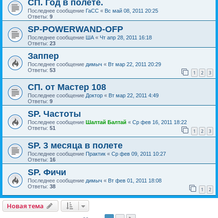
СП. Год в полёте.
Последнее сообщение
ГаСС
«
Вс май 08, 2011 20:25
Ответы:
9
SP-POWERWAND-OFP
Последнее сообщение
ША
«
Чт апр 28, 2011 16:18
Ответы:
23
Заппер
Последнее сообщение
димыч
«
Вт мар 22, 2011 20:29
Ответы:
53
1
2
3
СП. от Мастер 108
Последнее сообщение
Доктор
«
Вт мар 22, 2011 4:49
Ответы:
9
SP. Частоты
Последнее сообщение
Шалтай Балтай
«
Ср фев 16, 2011 18:22
Ответы:
51
1
2
3
SP. 3 месяца в полете
Последнее сообщение
Практик
«
Ср фев 09, 2011 10:27
Ответы:
16
SP. Фичи
Последнее сообщение
димыч
«
Вт фев 01, 2011 18:08
Ответы:
38
1
2
Новая тема