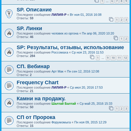
1
6
7
8
9
…
SP. Описание
Последнее сообщение
ЛИЛИЯ-Р
«
Вт ноя 01, 2016 16:08
Ответы:
59
1
2
3
SP. Линки
Последнее сообщение
человек из оргона
«
Пн апр 06, 2020 10:20
Ответы:
46
1
2
SP: Результаты, отзывы, использование
Последнее сообщение
Россомаха
«
Ср ноя 23, 2016 11:53
Ответы:
284
1
9
10
11
12
…
СП. Вебинар
Последнее сообщение
Арт Мак
«
Пн сен 12, 2016 12:08
Ответы:
2
Frequency Chart
Последнее сообщение
ЛИЛИЯ-Р
«
Ср июл 20, 2016 17:53
Ответы:
21
Камни на продажу.
Последнее сообщение
Шалтай Балтай
«
Ср май 25, 2016 15:33
Ответы:
50
1
2
3
СП от Пророка
Последнее сообщение
Форумомыга
«
Пн ноя 09, 2015 12:29
Ответы:
15