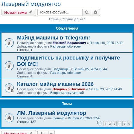
Лазерный модулятор
Поиск
Расширенный пои
Новая тема
1 тема • Страница
1
из
1
Объявления
Майнд машины в Telegram!
Последнее сообщение
Евгений Борисович
«
Пн июн 16, 2025 13:47
Добавлено в форуме
Разговоры обо всем
Ответы:
1
Подпишитесь на рассылку и получите
БОНУС!
Последнее сообщение
ВладимирТ
«
Вс май 05, 2024 19:44
Добавлено в форуме
Разговоры обо всем
Ответы:
4
Каталог майнд машины 2026
Последнее сообщение
Владимир Никонов
«
Сб сен 23, 2017 14:40
Добавлено в форуме
Вопросы покупателей
Темы
ЛМ. Лазерный модулятор
Последнее сообщение
Кушнир
«
Вс фев 28, 2021 3:54
Ответы:
127
1
2
3
4
5
6
Новая тема