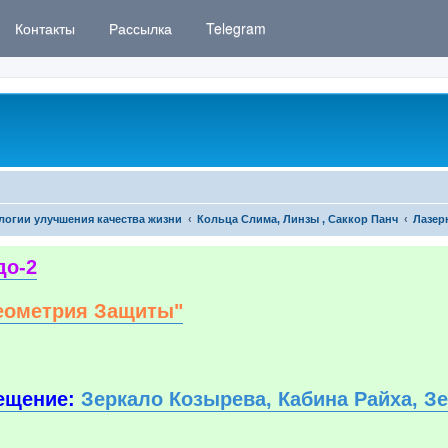
Контакты
Рассылка
Telegram
логии улучшения качества жизни
Кольца Слима, Линзы , Саккор Панч
Лазер
до-2
еометрия Защиты"
ещение:
Зеркало Козырева, Кабина Райха, З