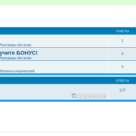
ширенный поиск
ОТВЕТЫ
1
Разговоры обо всем
лучите БОНУС!
4
Разговоры обо всем
0
е
Вопросы покупателей
ОТВЕТЫ
127
1
2
3
4
5
6