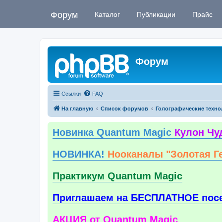
Форум
Каталог
Публикации
Прайс
Форум
Ссылки
FAQ
На главную
Список форумов
Голографические техно
Новинка Quantum Magic
Кулон Чу
НОВИНКА!
Нооканалы "Золотая Г
Практикум Quantum Magic
Приглашаем на БЕСПЛАТНОЕ пос
АКЦИЯ от Quantum Magic