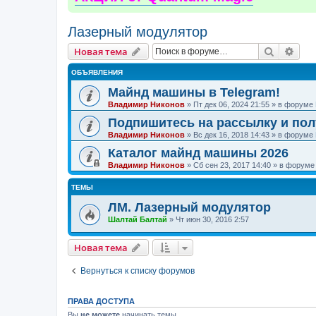
Лазерный модулятор
Поиск
Рас
Новая тема
ОБЪЯВЛЕНИЯ
Майнд машины в Telegram!
Владимир Никонов
»
Пт дек 06, 2024 21:55
» в форуме
Подпишитесь на рассылку и по
Владимир Никонов
»
Вс дек 16, 2018 14:43
» в форуме
Каталог майнд машины 2026
Владимир Никонов
»
Сб сен 23, 2017 14:40
» в форум
ТЕМЫ
ЛМ. Лазерный модулятор
Шалтай Балтай
»
Чт июн 30, 2016 2:57
Новая тема
Вернуться к списку форумов
ПРАВА ДОСТУПА
Вы
не можете
начинать темы