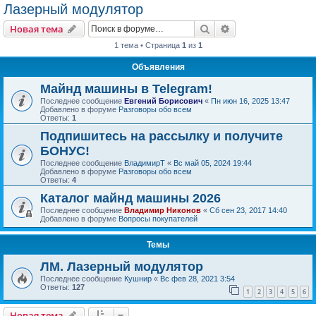
Лазерный модулятор
Поиск
Расширенный пои
Новая тема
1 тема • Страница
1
из
1
Объявления
Майнд машины в Telegram!
Последнее сообщение
Евгений Борисович
«
Пн июн 16, 2025 13:47
Добавлено в форуме
Разговоры обо всем
Ответы:
1
Подпишитесь на рассылку и получите
БОНУС!
Последнее сообщение
ВладимирТ
«
Вс май 05, 2024 19:44
Добавлено в форуме
Разговоры обо всем
Ответы:
4
Каталог майнд машины 2026
Последнее сообщение
Владимир Никонов
«
Сб сен 23, 2017 14:40
Добавлено в форуме
Вопросы покупателей
Темы
ЛМ. Лазерный модулятор
Последнее сообщение
Кушнир
«
Вс фев 28, 2021 3:54
Ответы:
127
1
2
3
4
5
6
Новая тема