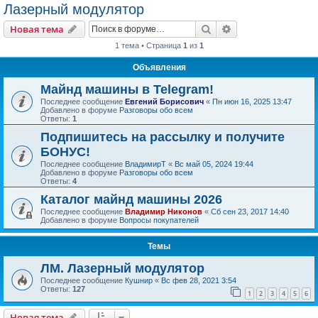
Лазерный модулятор
Поиск
Расширенный пои
Новая тема
1 тема • Страница
1
из
1
Объявления
Майнд машины в Telegram!
Последнее сообщение
Евгений Борисович
«
Пн июн 16, 2025 13:47
Добавлено в форуме
Разговоры обо всем
Ответы:
1
Подпишитесь на рассылку и получите
БОНУС!
Последнее сообщение
ВладимирТ
«
Вс май 05, 2024 19:44
Добавлено в форуме
Разговоры обо всем
Ответы:
4
Каталог майнд машины 2026
Последнее сообщение
Владимир Никонов
«
Сб сен 23, 2017 14:40
Добавлено в форуме
Вопросы покупателей
Темы
ЛМ. Лазерный модулятор
Последнее сообщение
Кушнир
«
Вс фев 28, 2021 3:54
Ответы:
127
1
2
3
4
5
6
Новая тема