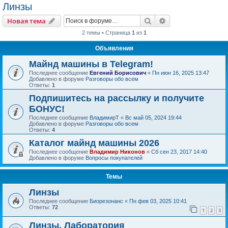
Линзы
Поиск
Расширенный пои
Новая тема
2 темы • Страница
1
из
1
Объявления
Майнд машины в Telegram!
Последнее сообщение
Евгений Борисович
«
Пн июн 16, 2025 13:47
Добавлено в форуме
Разговоры обо всем
Ответы:
1
Подпишитесь на рассылку и получите
БОНУС!
Последнее сообщение
ВладимирТ
«
Вс май 05, 2024 19:44
Добавлено в форуме
Разговоры обо всем
Ответы:
4
Каталог майнд машины 2026
Последнее сообщение
Владимир Никонов
«
Сб сен 23, 2017 14:40
Добавлено в форуме
Вопросы покупателей
Темы
Линзы
Последнее сообщение
Биорезонанс
«
Пн фев 03, 2025 10:41
Ответы:
72
1
2
3
Линзы. Лаборатория