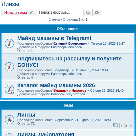
Линзы
Поиск
Расширенный пои
Новая тема
2 темы • Страница
1
из
1
Объявления
Майнд машины в Telegram!
Последнее сообщение
Евгений Борисович
«
Пн июн 16, 2025 13:47
Добавлено в форуме
Разговоры обо всем
Ответы:
1
Подпишитесь на рассылку и получите
БОНУС!
Последнее сообщение
ВладимирТ
«
Вс май 05, 2024 19:44
Добавлено в форуме
Разговоры обо всем
Ответы:
4
Каталог майнд машины 2026
Последнее сообщение
Владимир Никонов
«
Сб сен 23, 2017 14:40
Добавлено в форуме
Вопросы покупателей
Темы
Линзы
Последнее сообщение
Биорезонанс
«
Пн фев 03, 2025 10:41
Ответы:
72
1
2
3
Линзы. Лаборатория