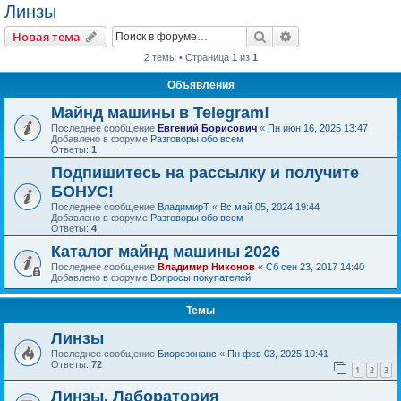
Линзы
Поиск
Расширенный пои
Новая тема
2 темы • Страница
1
из
1
Объявления
Майнд машины в Telegram!
Последнее сообщение
Евгений Борисович
«
Пн июн 16, 2025 13:47
Добавлено в форуме
Разговоры обо всем
Ответы:
1
Подпишитесь на рассылку и получите
БОНУС!
Последнее сообщение
ВладимирТ
«
Вс май 05, 2024 19:44
Добавлено в форуме
Разговоры обо всем
Ответы:
4
Каталог майнд машины 2026
Последнее сообщение
Владимир Никонов
«
Сб сен 23, 2017 14:40
Добавлено в форуме
Вопросы покупателей
Темы
Линзы
Последнее сообщение
Биорезонанс
«
Пн фев 03, 2025 10:41
Ответы:
72
1
2
3
Линзы. Лаборатория