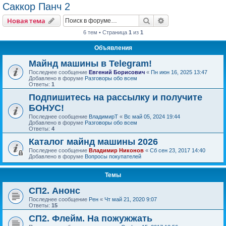
Саккор Панч 2
Поиск
Расширенный пои
Новая тема
6 тем • Страница
1
из
1
Объявления
Майнд машины в Telegram!
Последнее сообщение
Евгений Борисович
«
Пн июн 16, 2025 13:47
Добавлено в форуме
Разговоры обо всем
Ответы:
1
Подпишитесь на рассылку и получите
БОНУС!
Последнее сообщение
ВладимирТ
«
Вс май 05, 2024 19:44
Добавлено в форуме
Разговоры обо всем
Ответы:
4
Каталог майнд машины 2026
Последнее сообщение
Владимир Никонов
«
Сб сен 23, 2017 14:40
Добавлено в форуме
Вопросы покупателей
Темы
СП2. Анонс
Последнее сообщение
Рен
«
Чт май 21, 2020 9:07
Ответы:
15
СП2. Флейм. На пожужжать