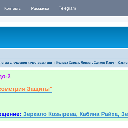
Контакты
Рассылка
Telegram
логии улучшения качества жизни
Кольца Слима, Линзы , Саккор Панч
Сакко
до-2
еометрия Защиты"
ещение:
Зеркало Козырева, Кабина Райха, З