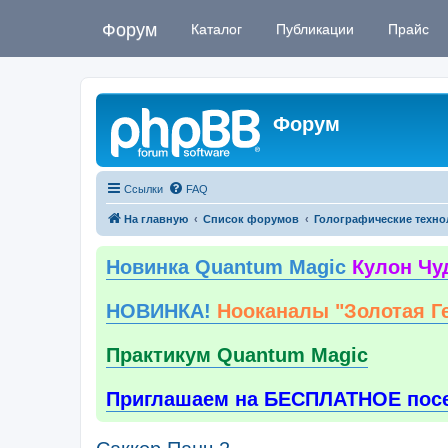
Форум
Каталог
Публикации
Прайс
Форум
Ссылки
FAQ
На главную
Список форумов
Голографические техно
Новинка Quantum Magic
Кулон Чу
НОВИНКА!
Нооканалы "Золотая Г
Практикум Quantum Magic
Приглашаем на БЕСПЛАТНОЕ пос