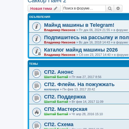
Саккор Панч 2
Поиск
Рас
Новая тема
ОБЪЯВЛЕНИЯ
Майнд машины в Telegram!
Владимир Никонов
»
Пт дек 06, 2024 21:55
» в форуме
Подпишитесь на рассылку и по
Владимир Никонов
»
Вс дек 16, 2018 14:43
» в форуме
Каталог майнд машины 2026
Владимир Никонов
»
Сб сен 23, 2017 14:40
» в форум
ТЕМЫ
СП2. Анонс
Шалтай Балтай
»
Пт янв 27, 2017 8:56
СП2. Флейм. На пожужжать
милениум
»
Пн фев 13, 2017 20:42
СП2. Поддержка
Шалтай Балтай
»
Вт фев 14, 2017 11:09
СП2. Мастерская
Шалтай Балтай
»
Чт апр 28, 2016 15:10
СП2. Схема