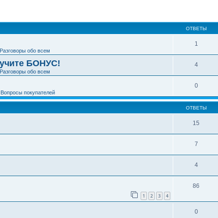
ширенный поиск
ОТВЕТЫ
1
Разговоры обо всем
лучите БОНУС!
4
Разговоры обо всем
0
е
Вопросы покупателей
ОТВЕТЫ
15
7
4
86
1
2
3
4
0