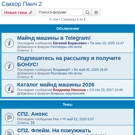
Саккор Панч 2
Поиск
Расширенный пои
Новая тема
6 тем • Страница
1
из
1
Объявления
Майнд машины в Telegram!
Последнее сообщение
Евгений Борисович
«
Пн июн 16, 2025 13:47
Добавлено в форуме
Разговоры обо всем
Ответы:
1
Подпишитесь на рассылку и получите
БОНУС!
Последнее сообщение
ВладимирТ
«
Вс май 05, 2024 19:44
Добавлено в форуме
Разговоры обо всем
Ответы:
4
Каталог майнд машины 2026
Последнее сообщение
Владимир Никонов
«
Сб сен 23, 2017 14:40
Добавлено в форуме
Вопросы покупателей
Темы
СП2. Анонс
Последнее сообщение
Рен
«
Чт май 21, 2020 9:07
Ответы:
15
СП2. Флейм. На пожужжать