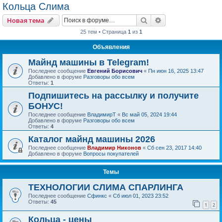
Кольца Слима
Поиск
Расширенный пои
Новая тема
25 тем • Страница
1
из
1
Объявления
Майнд машины в Telegram!
Последнее сообщение
Евгений Борисович
«
Пн июн 16, 2025 13:47
Добавлено в форуме
Разговоры обо всем
Ответы:
1
Подпишитесь на рассылку и получите
БОНУС!
Последнее сообщение
ВладимирТ
«
Вс май 05, 2024 19:44
Добавлено в форуме
Разговоры обо всем
Ответы:
4
Каталог майнд машины 2026
Последнее сообщение
Владимир Никонов
«
Сб сен 23, 2017 14:40
Добавлено в форуме
Вопросы покупателей
Темы
ТЕХНОЛОГИИ СЛИМА СПАРЛИНГА
Последнее сообщение
Сфинкс
«
Сб июл 01, 2023 23:52
Ответы:
45
1
2
Кольца - цены