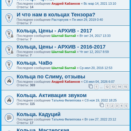
Последнее сообщение
Андрей Кабанков
«
Вс мар 14, 2021 13:10
Ответы:
14
И что нам в кольцах Тензора?
Последнее сообщение
Расторгуев
«
Пн июл 29, 2019 0:40
Ответы:
7
Кольца, Цены - АРХИВ - 2017
Последнее сообщение
Шалтай Балтай
«
Вт окт 24, 2017 13:33
Ответы:
7
Кольца, Цены - АРХИВ - 2016-2017
Последнее сообщение
Шалтай Балтай
«
Чт окт 12, 2017 8:59
Ответы:
7
Кольца. ЧаВо
Последнее сообщение
Шалтай Балтай
«
Ср июл 20, 2016 12:53
Кольца по Слиму, отзывы
Последнее сообщение
Андрей Кабанков
«
Сб июл 04, 2026 6:07
Ответы:
369
1
12
13
14
15
…
Кольца. Активация звуком
Последнее сообщение
Татьяна Филиппова
«
Сб ноя 19, 2022 18:25
Ответы:
115
1
2
3
4
5
Кольца. Кадуций
Последнее сообщение
Татьяна Филиппова
«
Вт сен 27, 2022 23:12
Ответы:
17
Кольца. Мастерская