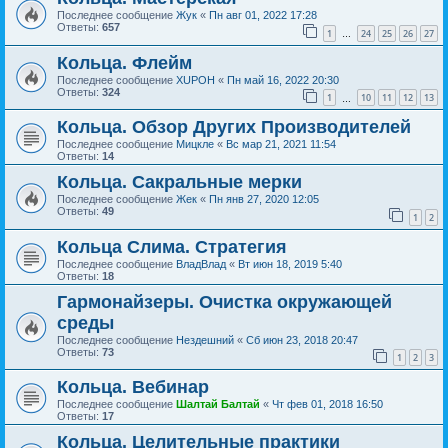
Последнее сообщение
Жук
«
Пн авг 01, 2022 17:28
Ответы:
657
1
24
25
26
27
…
Кольца. Флейм
Последнее сообщение
XUPOH
«
Пн май 16, 2022 20:30
Ответы:
324
1
10
11
12
13
…
Кольца. Обзор Других Производителей
Последнее сообщение
Мицкле
«
Вс мар 21, 2021 11:54
Ответы:
14
Кольца. Сакральные мерки
Последнее сообщение
Жек
«
Пн янв 27, 2020 12:05
Ответы:
49
1
2
Кольца Слима. Стратегия
Последнее сообщение
ВладВлад
«
Вт июн 18, 2019 5:40
Ответы:
18
Гармонайзеры. Очистка окружающей
среды
Последнее сообщение
Нездешний
«
Сб июн 23, 2018 20:47
Ответы:
73
1
2
3
Кольца. Вебинар
Последнее сообщение
Шалтай Балтай
«
Чт фев 01, 2018 16:50
Ответы:
17
Кольца. Целительные практики