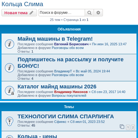
Кольца Слима
Поиск
Расширенный пои
Новая тема
25 тем • Страница
1
из
1
Объявления
Майнд машины в Telegram!
Последнее сообщение
Евгений Борисович
«
Пн июн 16, 2025 13:47
Добавлено в форуме
Разговоры обо всем
Ответы:
1
Подпишитесь на рассылку и получите
БОНУС!
Последнее сообщение
ВладимирТ
«
Вс май 05, 2024 19:44
Добавлено в форуме
Разговоры обо всем
Ответы:
4
Каталог майнд машины 2026
Последнее сообщение
Владимир Никонов
«
Сб сен 23, 2017 14:40
Добавлено в форуме
Вопросы покупателей
Темы
ТЕХНОЛОГИИ СЛИМА СПАРЛИНГА
Последнее сообщение
Сфинкс
«
Сб июл 01, 2023 23:52
Ответы:
45
1
2
Кольца - цены