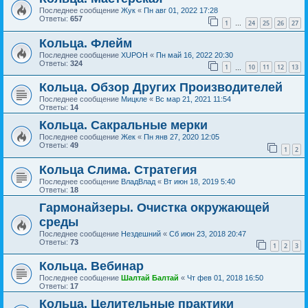
Последнее сообщение
Жук
«
Пн авг 01, 2022 17:28
Ответы:
657
1
24
25
26
27
…
Кольца. Флейм
Последнее сообщение
XUPOH
«
Пн май 16, 2022 20:30
Ответы:
324
1
10
11
12
13
…
Кольца. Обзор Других Производителей
Последнее сообщение
Мицкле
«
Вс мар 21, 2021 11:54
Ответы:
14
Кольца. Сакральные мерки
Последнее сообщение
Жек
«
Пн янв 27, 2020 12:05
Ответы:
49
1
2
Кольца Слима. Стратегия
Последнее сообщение
ВладВлад
«
Вт июн 18, 2019 5:40
Ответы:
18
Гармонайзеры. Очистка окружающей
среды
Последнее сообщение
Нездешний
«
Сб июн 23, 2018 20:47
Ответы:
73
1
2
3
Кольца. Вебинар
Последнее сообщение
Шалтай Балтай
«
Чт фев 01, 2018 16:50
Ответы:
17
Кольца. Целительные практики