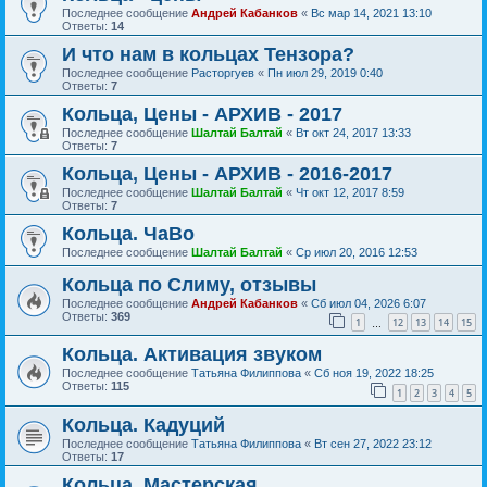
Последнее сообщение
Андрей Кабанков
«
Вс мар 14, 2021 13:10
Ответы:
14
И что нам в кольцах Тензора?
Последнее сообщение
Расторгуев
«
Пн июл 29, 2019 0:40
Ответы:
7
Кольца, Цены - АРХИВ - 2017
Последнее сообщение
Шалтай Балтай
«
Вт окт 24, 2017 13:33
Ответы:
7
Кольца, Цены - АРХИВ - 2016-2017
Последнее сообщение
Шалтай Балтай
«
Чт окт 12, 2017 8:59
Ответы:
7
Кольца. ЧаВо
Последнее сообщение
Шалтай Балтай
«
Ср июл 20, 2016 12:53
Кольца по Слиму, отзывы
Последнее сообщение
Андрей Кабанков
«
Сб июл 04, 2026 6:07
Ответы:
369
1
12
13
14
15
…
Кольца. Активация звуком
Последнее сообщение
Татьяна Филиппова
«
Сб ноя 19, 2022 18:25
Ответы:
115
1
2
3
4
5
Кольца. Кадуций
Последнее сообщение
Татьяна Филиппова
«
Вт сен 27, 2022 23:12
Ответы:
17
Кольца. Мастерская