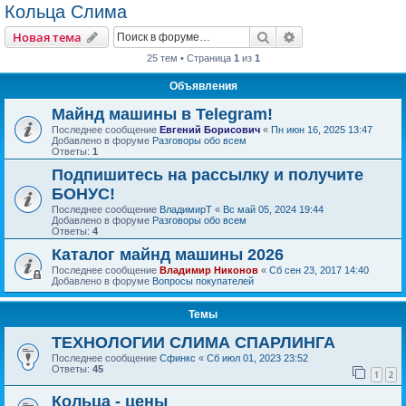
Кольца Слима
Поиск
Расширенный пои
Новая тема
25 тем • Страница
1
из
1
Объявления
Майнд машины в Telegram!
Последнее сообщение
Евгений Борисович
«
Пн июн 16, 2025 13:47
Добавлено в форуме
Разговоры обо всем
Ответы:
1
Подпишитесь на рассылку и получите
БОНУС!
Последнее сообщение
ВладимирТ
«
Вс май 05, 2024 19:44
Добавлено в форуме
Разговоры обо всем
Ответы:
4
Каталог майнд машины 2026
Последнее сообщение
Владимир Никонов
«
Сб сен 23, 2017 14:40
Добавлено в форуме
Вопросы покупателей
Темы
ТЕХНОЛОГИИ СЛИМА СПАРЛИНГА
Последнее сообщение
Сфинкс
«
Сб июл 01, 2023 23:52
Ответы:
45
1
2
Кольца - цены