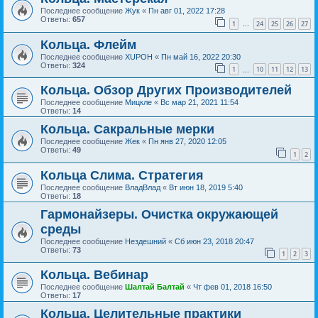
Последнее сообщение
Жук
«
Пн авг 01, 2022 17:28
Ответы:
657
1
24
25
26
27
…
Кольца. Флейм
Последнее сообщение
XUPOH
«
Пн май 16, 2022 20:30
Ответы:
324
1
10
11
12
13
…
Кольца. Обзор Других Производителей
Последнее сообщение
Мицкле
«
Вс мар 21, 2021 11:54
Ответы:
14
Кольца. Сакральные мерки
Последнее сообщение
Жек
«
Пн янв 27, 2020 12:05
Ответы:
49
1
2
Кольца Слима. Стратегия
Последнее сообщение
ВладВлад
«
Вт июн 18, 2019 5:40
Ответы:
18
Гармонайзеры. Очистка окружающей
среды
Последнее сообщение
Нездешний
«
Сб июн 23, 2018 20:47
Ответы:
73
1
2
3
Кольца. Вебинар
Последнее сообщение
Шалтай Балтай
«
Чт фев 01, 2018 16:50
Ответы:
17
Кольца. Целительные практики