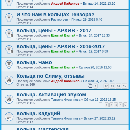
Последнее сообщение
Андрей Кабанков
«
Вс мар 14, 2021 13:10
Ответы:
14
И что нам в кольцах Тензора?
Последнее сообщение
Расторгуев
«
Пн июл 29, 2019 0:40
Ответы:
7
Кольца, Цены - АРХИВ - 2017
Последнее сообщение
Шалтай Балтай
«
Вт окт 24, 2017 13:33
Ответы:
7
Кольца, Цены - АРХИВ - 2016-2017
Последнее сообщение
Шалтай Балтай
«
Чт окт 12, 2017 8:59
Ответы:
7
Кольца. ЧаВо
Последнее сообщение
Шалтай Балтай
«
Ср июл 20, 2016 12:53
Кольца по Слиму, отзывы
Последнее сообщение
Андрей Кабанков
«
Сб июл 04, 2026 6:07
Ответы:
369
1
12
13
14
15
…
Кольца. Активация звуком
Последнее сообщение
Татьяна Филиппова
«
Сб ноя 19, 2022 18:25
Ответы:
115
1
2
3
4
5
Кольца. Кадуций
Последнее сообщение
Татьяна Филиппова
«
Вт сен 27, 2022 23:12
Ответы:
17
Кольца. Мастерская